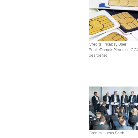
Credits: Pixabay User
PublicDomainPictures
|
CC0 
bearbeitet
Credits: Lucas Barth