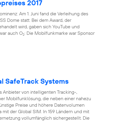
preises 2017
minenz: Am 1. Juni fand die Verleihung des
ISS Dome statt. Bei dem Award, der
gehandelt wird, gaben sich YouTube und
i war auch O
: Die Mobilfunkmarke war Sponsor
2
bal SafeTrack Systems
Anbieter von intelligenten Tracking-,
er Mobilfunklösung, die neben einer nahezu
nstige Preise und höhere Datenvolumen
a mit der Global SIM. In 159 Ländern und mit
ernetzung vollumfänglich sichergestellt. Die