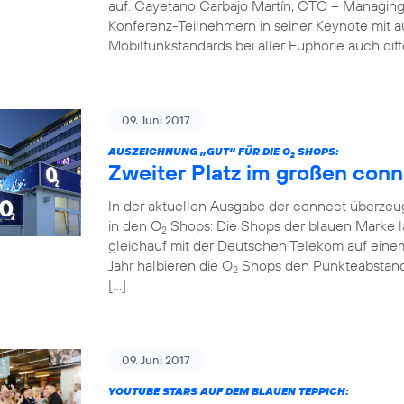
auf. Cayetano Carbajo Martín, CTO – Managing
Konferenz-Teilnehmern in seiner Keynote mit 
Mobilfunkstandards bei aller Euphorie auch diff
09. Juni 2017
AUSZEICHNUNG „GUT“ FÜR DIE O
SHOPS:
2
Zweiter Platz im großen conn
In der aktuellen Ausgabe der connect überzeug
in den O
Shops: Die Shops der blauen Marke la
2
gleichauf mit der Deutschen Telekom auf einem
Jahr halbieren die O
Shops den Punkteabstand z
2
[…]
09. Juni 2017
YOUTUBE STARS AUF DEM BLAUEN TEPPICH: