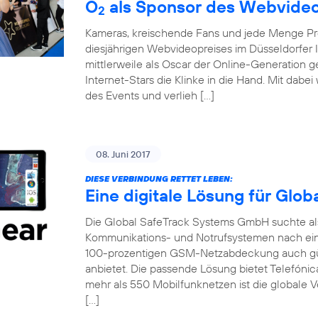
O
als Sponsor des Webvideo
2
Kameras, kreischende Fans und jede Menge Pro
diesjährigen Webvideopreises im Düsseldorfer 
mittlerweile als Oscar der Online-Generation 
Internet-Stars die Klinke in die Hand. Mit dabe
des Events und verlieh […]
08. Juni 2017
DIESE VERBINDUNG RETTET LEBEN:
Eine digitale Lösung für Glo
Die Global SafeTrack Systems GmbH suchte als 
Kommunikations- und Notrufsystemen nach ein
100-prozentigen GSM-Netzabdeckung auch gü
anbietet. Die passende Lösung bietet Telefónic
mehr als 550 Mobilfunknetzen ist die globale V
[…]