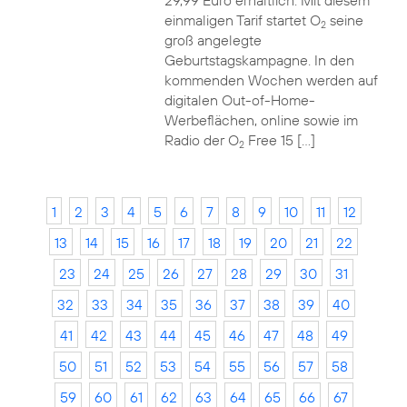
29,99 Euro erhältlich. Mit diesem
einmaligen Tarif startet O
seine
2
groß angelegte
Geburtstagskampagne. In den
kommenden Wochen werden auf
digitalen Out-of-Home-
Werbeflächen, online sowie im
Radio der O
Free 15 […]
2
1
2
3
4
5
6
7
8
9
10
11
12
13
14
15
16
17
18
19
20
21
22
23
24
25
26
27
28
29
30
31
32
33
34
35
36
37
38
39
40
41
42
43
44
45
46
47
48
49
50
51
52
53
54
55
56
57
58
59
60
61
62
63
64
65
66
67