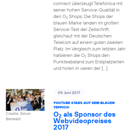
connect überzeugt Telefónica mit
seiner hohen Service-Qualität in
den O
Shops: Die Shops der
2
blauen Marke landen im großen
Service-Test der Zeitschrift
gleichauf mit der Deutschen
Telekom auf einem guten zweiten
Platz. Im Vergleich zum letzten Jahr
halbieren die O
Shops den
2
Punkteabstand zum Erstplatzierten
und holen in vielen der […]
09. Juni 2017
YOUTUBE STARS AUF DEM BLAUEN
TEPPICH:
O
als Sponsor des
Credits: Simon
2
Webvideopreises
Bierwald
2017