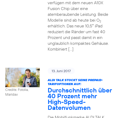
verfügen mit dem neuen A10X
Fusion Chip über eine
atemberaubende Leistung. Beide
Modelle sind ab heute bei O
2
erhältlich. Das neue 10,5″ iPad
reduziert die Ränder um fast 40
Prozent und passt damit in ein
unglaublich kompaktes Gehäuse.
Kombiniert […]
13. Juni 2017
ALDI TALK STOCKT SEINE PREPAID-
TARIFOPTIONEN AUF:
Durchschnittlich über
Credits: Fotolia,
40 Prozent mehr
Maridav
High-Speed-
Datenvolumen
Die Mobilfunkmarke ALDI TALK