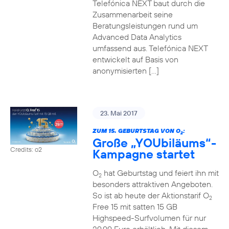
Telefónica NEXT baut durch die
Zusammenarbeit seine
Beratungsleistungen rund um
Advanced Data Analytics
umfassend aus. Telefónica NEXT
entwickelt auf Basis von
anonymisierten […]
23. Mai 2017
ZUM 15. GEBURTSTAG VON O
:
2
Große „YOUbiläums“-
Credits: o2
Kampagne startet
O
hat Geburtstag und feiert ihn mit
2
besonders attraktiven Angeboten.
So ist ab heute der Aktionstarif O
2
Free 15 mit satten 15 GB
Highspeed-Surfvolumen für nur