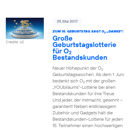
29. Mai 2017
ZUM 15. GEBURTSTAG SAGT O
„DANKE“:
2
Große
Credits: o2
Geburtstagslotterie
für O
2
Bestandskunden
Neuer Höhepunkt der O
2
Geburtstagswochen: Ab dem 1. Juni
bedankt sich O
mit der großen
2
„YOUbiläums“-Lotterie bei allen
Bestandskunden für ihre Treue.
Und jeder, der mitmacht, gewinnt –
garantiert! Neben erstklassigem
Zubehör und Gadgets hält die
Bestandskunden-Lotterie für jeden
15. Teilnehmer einen hochwertigen