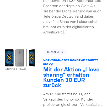
beleuchteten 1.100 Referenten alle
Facetten der digitalen Welt. Als
Treiber der Digitalisierung war auch
Telefónica Deutschland dabei.
„Love“ im Sinne von Leidenschaft
braucht es in der digitalisierten
Arbeitswelt […]
11. Mai 2017
VORVERKAUF DES HONOR 6X STARTET
BEI O
:
2
Mit der Aktion „I love
Credits: Huawei
sharing“ erhalten
Kunden 30 EUR
zurück
Am 12. Mai startet bei O
der
2
Verkauf des Honor 6X. Kunden
profitieren gleich zum Verkaufsstart