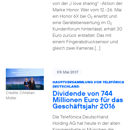
von der „I love sharing“ -Aktion der
Marke Honor. Wer vom 12.-26. Mai
ein Honor 6X bei O
erwirbt und
2
eine Geräteberwertung im O
2
Kundenforum hinterlässt, erhält 30
Euro zurück erstattet. Das mit
einem Fingerabdrucksensor und
gleich zwei Kameras […]
09. Mai 2017
HAUPTVERSAMMLUNG VON TELEFÓNICA
DEUTSCHLAND:
Dividende von 744
Credits: Christian
Millionen Euro für das
Müller
Geschäftsjahr 2016
Die Telefónica Deutschland
Holding AG hat heute in der alten
Kongresshalle in München die