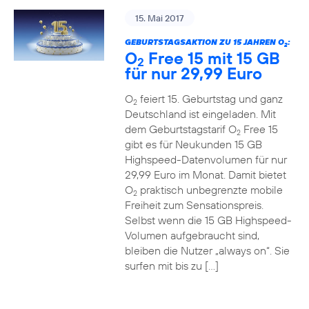
15. Mai 2017
GEBURTSTAGSAKTION ZU 15 JAHREN O
:
2
O
Free 15 mit 15 GB
2
für nur 29,99 Euro
O
feiert 15. Geburtstag und ganz
2
Deutschland ist eingeladen. Mit
dem Geburtstagstarif O
Free 15
2
gibt es für Neukunden 15 GB
Highspeed-Datenvolumen für nur
29,99 Euro im Monat. Damit bietet
O
praktisch unbegrenzte mobile
2
Freiheit zum Sensationspreis.
Selbst wenn die 15 GB Highspeed-
Volumen aufgebraucht sind,
bleiben die Nutzer „always on“. Sie
surfen mit bis zu […]