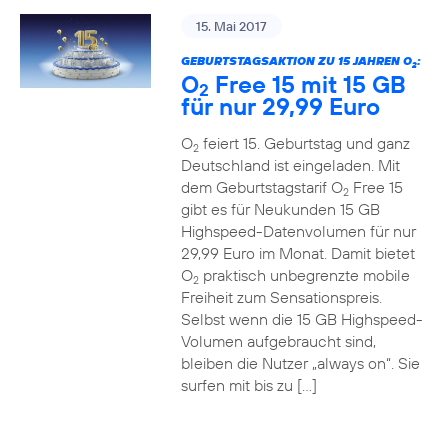
15. Mai 2017
GEBURTSTAGSAKTION ZU 15 JAHREN O
:
2
O
Free 15 mit 15 GB
2
für nur 29,99 Euro
O
feiert 15. Geburtstag und ganz
2
Deutschland ist eingeladen. Mit
dem Geburtstagstarif O
Free 15
2
gibt es für Neukunden 15 GB
Highspeed-Datenvolumen für nur
29,99 Euro im Monat. Damit bietet
O
praktisch unbegrenzte mobile
2
Freiheit zum Sensationspreis.
Selbst wenn die 15 GB Highspeed-
Volumen aufgebraucht sind,
bleiben die Nutzer „always on“. Sie
surfen mit bis zu […]