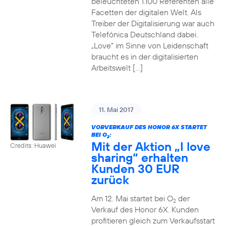
beleuchteten 1.100 Referenten alle
Facetten der digitalen Welt. Als
Treiber der Digitalisierung war auch
Telefónica Deutschland dabei.
„Love“ im Sinne von Leidenschaft
braucht es in der digitalisierten
Arbeitswelt […]
11. Mai 2017
VORVERKAUF DES HONOR 6X STARTET
BEI O
:
2
Mit der Aktion „I love
Credits: Huawei
sharing“ erhalten
Kunden 30 EUR
zurück
Am 12. Mai startet bei O
der
2
Verkauf des Honor 6X. Kunden
profitieren gleich zum Verkaufsstart