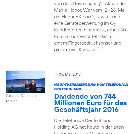
von der „I love sharing“ -Aktion der
Marke Honor. Wer vom 12.-26. Mai
ein Honor 6X bei O
erwirbt und
2
eine Geräteberwertung im O
2
Kundenforum hinterlässt, erhält 30
Euro zurück erstattet. Das mit
einem Fingerabdrucksensor und
gleich zwei Kameras […]
09. Mai 2017
HAUPTVERSAMMLUNG VON TELEFÓNICA
DEUTSCHLAND:
Dividende von 744
Credits: Christian
Millionen Euro für das
Müller
Geschäftsjahr 2016
Die Telefónica Deutschland
Holding AG hat heute in der alten
Kongresshalle in München die