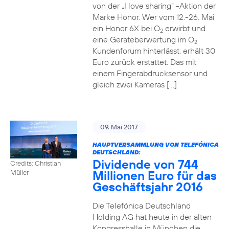
von der „I love sharing“ -Aktion der
Marke Honor. Wer vom 12.-26. Mai
ein Honor 6X bei O
erwirbt und
2
eine Geräteberwertung im O
2
Kundenforum hinterlässt, erhält 30
Euro zurück erstattet. Das mit
einem Fingerabdrucksensor und
gleich zwei Kameras […]
09. Mai 2017
HAUPTVERSAMMLUNG VON TELEFÓNICA
DEUTSCHLAND:
Dividende von 744
Credits: Christian
Millionen Euro für das
Müller
Geschäftsjahr 2016
Die Telefónica Deutschland
Holding AG hat heute in der alten
Kongresshalle in München die