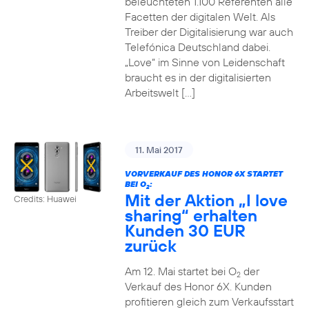
beleuchteten 1.100 Referenten alle
Facetten der digitalen Welt. Als
Treiber der Digitalisierung war auch
Telefónica Deutschland dabei.
„Love“ im Sinne von Leidenschaft
braucht es in der digitalisierten
Arbeitswelt […]
11. Mai 2017
VORVERKAUF DES HONOR 6X STARTET
BEI O
:
2
Mit der Aktion „I love
Credits: Huawei
sharing“ erhalten
Kunden 30 EUR
zurück
Am 12. Mai startet bei O
der
2
Verkauf des Honor 6X. Kunden
profitieren gleich zum Verkaufsstart