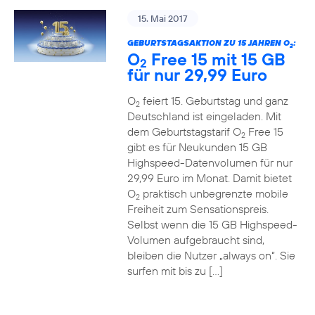
15. Mai 2017
GEBURTSTAGSAKTION ZU 15 JAHREN O
:
2
O
Free 15 mit 15 GB
2
für nur 29,99 Euro
O
feiert 15. Geburtstag und ganz
2
Deutschland ist eingeladen. Mit
dem Geburtstagstarif O
Free 15
2
gibt es für Neukunden 15 GB
Highspeed-Datenvolumen für nur
29,99 Euro im Monat. Damit bietet
O
praktisch unbegrenzte mobile
2
Freiheit zum Sensationspreis.
Selbst wenn die 15 GB Highspeed-
Volumen aufgebraucht sind,
bleiben die Nutzer „always on“. Sie
surfen mit bis zu […]