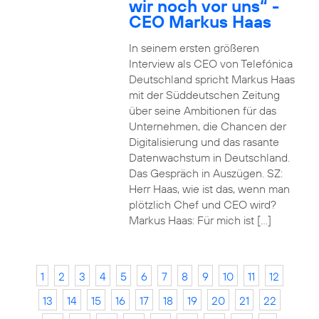
wir noch vor uns“ -
CEO Markus Haas
In seinem ersten größeren
Interview als CEO von Telefónica
Deutschland spricht Markus Haas
mit der Süddeutschen Zeitung
über seine Ambitionen für das
Unternehmen, die Chancen der
Digitalisierung und das rasante
Datenwachstum in Deutschland.
Das Gespräch in Auszügen. SZ:
Herr Haas, wie ist das, wenn man
plötzlich Chef und CEO wird?
Markus Haas: Für mich ist […]
1
2
3
4
5
6
7
8
9
10
11
12
13
14
15
16
17
18
19
20
21
22