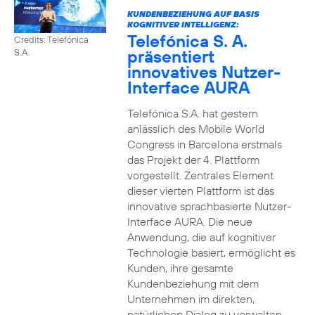
KUNDENBEZIEHUNG AUF BASIS
KOGNITIVER INTELLIGENZ:
Telefónica S. A.
Credits: Telefónica
präsentiert
S.A.
innovatives Nutzer-
Interface AURA
Telefónica S.A. hat gestern
anlässlich des Mobile World
Congress in Barcelona erstmals
das Projekt der 4. Plattform
vorgestellt. Zentrales Element
dieser vierten Plattform ist das
innovative sprachbasierte Nutzer-
Interface AURA. Die neue
Anwendung, die auf kognitiver
Technologie basiert, ermöglicht es
Kunden, ihre gesamte
Kundenbeziehung mit dem
Unternehmen im direkten,
natürlichen Dialog zu verwalten.