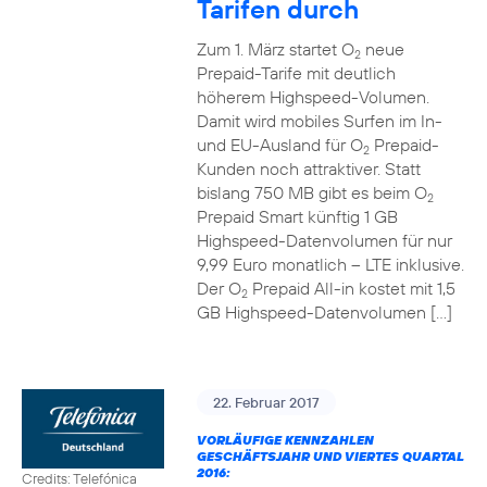
Tarifen durch
Zum 1. März startet O
neue
2
Prepaid-Tarife mit deutlich
höherem Highspeed-Volumen.
Damit wird mobiles Surfen im In-
und EU-Ausland für O
Prepaid-
2
Kunden noch attraktiver. Statt
bislang 750 MB gibt es beim O
2
Prepaid Smart künftig 1 GB
Highspeed-Datenvolumen für nur
9,99 Euro monatlich – LTE inklusive.
Der O
Prepaid All-in kostet mit 1,5
2
GB Highspeed-Datenvolumen […]
22. Februar 2017
VORLÄUFIGE KENNZAHLEN
GESCHÄFTSJAHR UND VIERTES QUARTAL
2016:
Credits: Telefónica