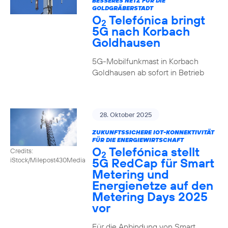
BESSERES NETZ FÜR DIE
GOLDGRÄBERSTADT
O
Telefónica bringt
2
5G nach Korbach
Goldhausen
5G-Mobilfunkmast in Korbach
Goldhausen ab sofort in Betrieb
28. Oktober 2025
ZUKUNFTSSICHERE IOT-KONNEKTIVITÄT
FÜR DIE ENERGIEWIRTSCHAFT
O
Telefónica stellt
Credits:
2
5G RedCap für Smart
iStock/Milepost430Media
Metering und
Energienetze auf den
Metering Days 2025
vor
Für die Anbindung von Smart