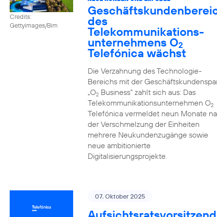
Geschäftskundenberei
Credits:
des
Gettyimages/Bim
Telekommunikations­
unternehmens O
2
Telefónica wächst
Die Verzahnung des Technologie-
Bereichs mit der Geschäftskundenspa
„O
Business” zahlt sich aus: Das
2
Telekommunikationsunternehmen O
2
Telefónica vermeldet neun Monate n
der Verschmelzung der Einheiten
mehrere Neukundenzugänge sowie
neue ambitionierte
Digitalisierungsprojekte.
07. Oktober 2025
Aufsichtsratsvorsitzend