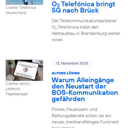
O
Telefónica bringt
2
Credits: Telefónica
5G nach Brück
Deutschland
Der Telekommunikationsanbieter
O
Telefónica treibt den
2
Netzausbau in Brandenburg weiter
voran
12. November 2025
ALFONS LÖSING
Warum Alleingänge
Credits: istock /
den Neustart der
juststock,
BOS-Kommunikation
Tagesspiegel
gefährden
Polizei, Feuerwehr und
Rettungsdienste sollen sie ein
neues, breitbandfähiges Funknetz