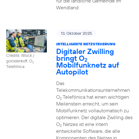
für die ländliche Gemeinde im
Wendland
13. Oktober 2025
INTELLIGENTE NETZSTEUERUNG
Digitaler Zwilling
Credits: iStock /
bringt O
2
gorodenkoff, O
Mobilfunknetz auf
2
Telefónica
Autopilot
Das
Telekommunikationsunternehmen
O
Telefónica hat einen wichtigen
2
Meilenstein erreicht, um sein
Mobilfunknetz vollautomatisch zu
optimieren. Der digitale Zwilling des
O
Netzes ist eine intern
2
entwickelte Software, die alle
Komponenten des Netzes in