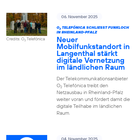
06. November 2025
O
TELEFÓNICA SCHLIESST FUNKLOCH I
2
N RHEINLAND-PFALZ
Neuer
Credits: O
Telefónica
2
Mobilfunkstandort in
Langenthal stärkt
digitale Vernetzung
im ländlichen Raum
Der Telekommunikationsanbieter
O
Telefónica treibt den
2
Netzausbau in Rheinland-Pfalz
weiter voran und fördert damit die
digitale Teilhabe im ländlichen
Raum.
04. November 2025