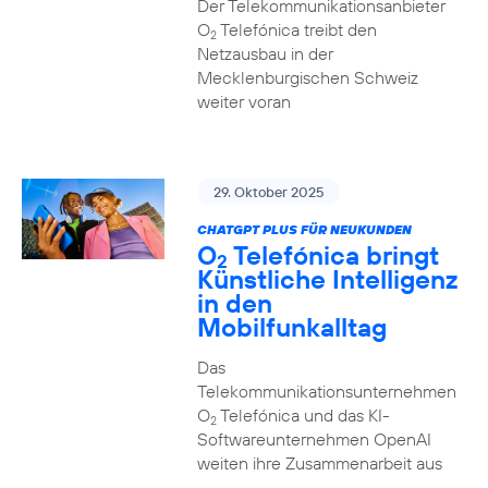
Der Telekommunikationsanbieter
O
Telefónica treibt den
2
Netzausbau in der
Mecklenburgischen Schweiz
weiter voran
29. Oktober 2025
CHATGPT PLUS FÜR NEUKUNDEN
O
Telefónica bringt
2
Künstliche Intelligenz
in den
Mobilfunkalltag
Das
Telekommunikationsunternehmen
O
Telefónica und das KI-
2
Softwareunternehmen OpenAI
weiten ihre Zusammenarbeit aus