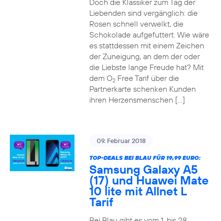
Doch die Klassiker zum Tag der
Liebenden sind vergänglich: die
Rosen schnell verwelkt, die
Schokolade aufgefuttert. Wie wäre
es stattdessen mit einem Zeichen
der Zuneigung, an dem der oder
die Liebste lange Freude hat? Mit
dem O
Free Tarif über die
2
Partnerkarte schenken Kunden
ihren Herzensmenschen […]
09. Februar 2018
TOP-DEALS BEI BLAU FÜR 19,99 EURO:
Samsung Galaxy A5
(17) und Huawei Mate
10 lite mit Allnet L
Tarif
Bei Blau gibt es vom 1. bis 28.