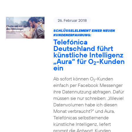
26. Februar 2018
SCHLÜSSELELEMENT EINER NEUEN
KUNDENERFAHRUNG:
Telefónica
Deutschland führt
künstliche Intelligenz
„Aura“ für O
-Kunden
2
ein
Ab sofort können O
-Kunden
2
einfach per Facebook Messenger
ihre Datennutzung abfragen. Dafür
müssen sie nur schreiben: „Wieviel
Datenvolumen habe ich diesen
Monat verbraucht?“ und Aura,
Telefónicas selbstlernende
künstliche Intelligenz, liefert
prompt die Antwort. Kunden