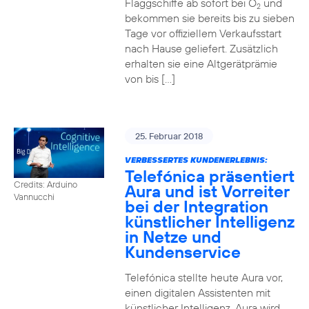
Flaggschiffe ab sofort bei O
und
2
bekommen sie bereits bis zu sieben
Tage vor offiziellem Verkaufsstart
nach Hause geliefert. Zusätzlich
erhalten sie eine Altgerätprämie
von bis […]
25. Februar 2018
VERBESSERTES KUNDENERLEBNIS:
Telefónica präsentiert
Credits: Arduino
Aura und ist Vorreiter
Vannucchi
bei der Integration
künstlicher Intelligenz
in Netze und
Kundenservice
Telefónica stellte heute Aura vor,
einen digitalen Assistenten mit
künstlicher Intelligenz. Aura wird