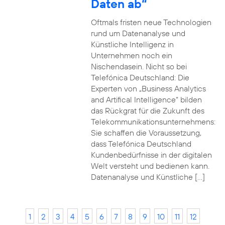
Daten ab“
Oftmals fristen neue Technologien
rund um Datenanalyse und
Künstliche Intelligenz in
Unternehmen noch ein
Nischendasein. Nicht so bei
Telefónica Deutschland: Die
Experten von „Business Analytics
and Artifical Intelligence“ bilden
das Rückgrat für die Zukunft des
Telekommunikationsunternehmens:
Sie schaffen die Voraussetzung,
dass Telefónica Deutschland
Kundenbedürfnisse in der digitalen
Welt versteht und bedienen kann.
Datenanalyse und Künstliche […]
1
2
3
4
5
6
7
8
9
10
11
12