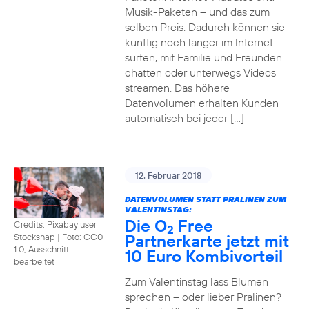
Musik-Paketen – und das zum
selben Preis. Dadurch können sie
künftig noch länger im Internet
surfen, mit Familie und Freunden
chatten oder unterwegs Videos
streamen. Das höhere
Datenvolumen erhalten Kunden
automatisch bei jeder […]
12. Februar 2018
DATENVOLUMEN STATT PRALINEN ZUM
VALENTINSTAG:
Die O
Free
Credits: Pixabay user
2
Partnerkarte jetzt mit
Stocksnap
|
Foto: CC0
1.0, Ausschnitt
10 Euro Kombivorteil
bearbeitet
Zum Valentinstag lass Blumen
sprechen – oder lieber Pralinen?