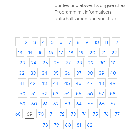
2
buntes und abwechslungsreiches
Programm mit informativen,
unterhaltsamen und vor allem […]
1
2
3
4
5
6
7
8
9
10
11
12
13
14
15
16
17
18
19
20
21
22
23
24
25
26
27
28
29
30
31
32
33
34
35
36
37
38
39
40
41
42
43
44
45
46
47
48
49
50
51
52
53
54
55
56
57
58
59
60
61
62
63
64
65
66
67
68
69
70
71
72
73
74
75
76
77
78
79
80
81
82