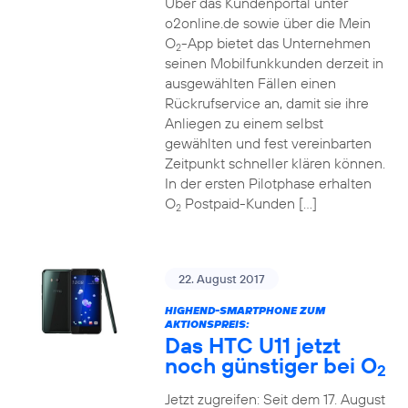
Über das Kundenportal unter
o2online.de sowie über die Mein
O
-App bietet das Unternehmen
2
seinen Mobilfunkkunden derzeit in
ausgewählten Fällen einen
Rückrufservice an, damit sie ihre
Anliegen zu einem selbst
gewählten und fest vereinbarten
Zeitpunkt schneller klären können.
In der ersten Pilotphase erhalten
O
Postpaid-Kunden […]
2
22. August 2017
HIGHEND-SMARTPHONE ZUM
AKTIONSPREIS:
Das HTC U11 jetzt
noch günstiger bei O
2
Jetzt zugreifen: Seit dem 17. August