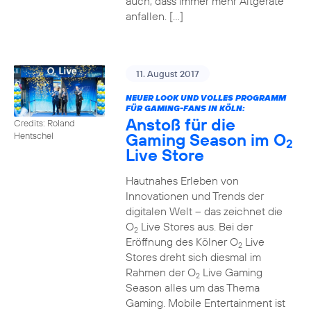
auch, dass immer mehr Altgeräte
anfallen. […]
11. August 2017
NEUER LOOK UND VOLLES PROGRAMM
FÜR GAMING-FANS IN KÖLN:
Anstoß für die
Credits: Roland
Gaming Season im O
Hentschel
2
Live Store
Hautnahes Erleben von
Innovationen und Trends der
digitalen Welt – das zeichnet die
O
Live Stores aus. Bei der
2
Eröffnung des Kölner O
Live
2
Stores dreht sich diesmal im
Rahmen der O
Live Gaming
2
Season alles um das Thema
Gaming. Mobile Entertainment ist