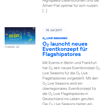
Highspeed-Datenvolumen und die
Allnet-Flat optimal für sich nutzen.
[…]
14. Juli 2017
O
LIVE SEASONS:
2
O
launcht neues
2
Credits: o2
Eventkonzept für
Flagshipstores
Mit Events in Berlin und Frankfurt
hat O
sein neues Eventkonzept O
2
2
Live Seasons für die O
Live
2
Flagshipstores vorgestellt. Mit den
O
Live Seasons wird ein
2
überregionales, Eventkonzept für
die O
Live Flagshipstores in
2
Deutschland ins Leben gerufen.
Die O
Live Seasons bieten ein