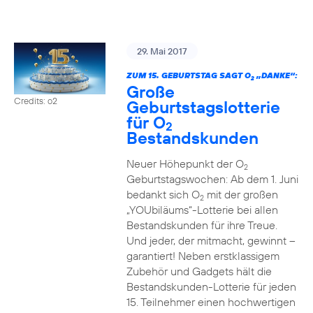
29. Mai 2017
ZUM 15. GEBURTSTAG SAGT O
„DANKE“:
2
Große
Credits: o2
Geburtstagslotterie
für O
2
Bestandskunden
Neuer Höhepunkt der O
2
Geburtstagswochen: Ab dem 1. Juni
bedankt sich O
mit der großen
2
„YOUbiläums“-Lotterie bei allen
Bestandskunden für ihre Treue.
Und jeder, der mitmacht, gewinnt –
garantiert! Neben erstklassigem
Zubehör und Gadgets hält die
Bestandskunden-Lotterie für jeden
15. Teilnehmer einen hochwertigen