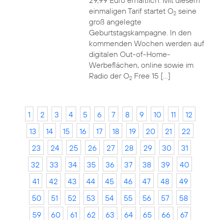
29,99 Euro erhältlich. Mit diesem
einmaligen Tarif startet O
seine
2
groß angelegte
Geburtstagskampagne. In den
kommenden Wochen werden auf
digitalen Out-of-Home-
Werbeflächen, online sowie im
Radio der O
Free 15 […]
2
1
2
3
4
5
6
7
8
9
10
11
12
13
14
15
16
17
18
19
20
21
22
23
24
25
26
27
28
29
30
31
32
33
34
35
36
37
38
39
40
41
42
43
44
45
46
47
48
49
50
51
52
53
54
55
56
57
58
59
60
61
62
63
64
65
66
67