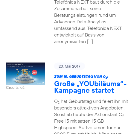
Telefónica NEXT baut durch die
Zusammenarbeit seine
Beratungsleistungen rund um
Advanced Data Analytics
umfassend aus. Telefónica NEXT
entwickelt auf Basis von
anonymisierten […]
23. Mai 2017
ZUM 15. GEBURTSTAG VON O
:
2
Große „YOUbiläums“-
Credits: o2
Kampagne startet
O
hat Geburtstag und feiert ihn mit
2
besonders attraktiven Angeboten.
So ist ab heute der Aktionstarif O
2
Free 15 mit satten 15 GB
Highspeed-Surfvolumen für nur