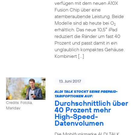
verfügen mit dem neuen A10X
Fusion Chip über eine
atemberaubende Leistung. Beide
Modelle sind ab heute bei O
2
erhältlich. Das neue 10,5″ iPad
reduziert die Ränder um fast 40
Prozent und passt damit in ein
unglaublich kompaktes Gehäuse.
Kombiniert […]
13. Juni 2017
ALDI TALK STOCKT SEINE PREPAID-
TARIFOPTIONEN AUF:
Durchschnittlich über
Credits: Fotolia,
40 Prozent mehr
Maridav
High-Speed-
Datenvolumen
Die Mobilfunkmarke ALDI TALK