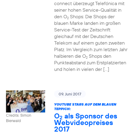
connect überzeugt Telefónica mit
seiner hohen Service-Qualität in
den O
Shops: Die Shops der
2
blauen Marke landen im großen
Service-Test der Zeitschrift
gleichauf mit der Deutschen
Telekom auf einem guten zweiten
Platz. Im Vergleich zum letzten Jahr
halbieren die O
Shops den
2
Punkteabstand zum Erstplatzierten
und holen in vielen der […]
09. Juni 2017
YOUTUBE STARS AUF DEM BLAUEN
TEPPICH:
O
als Sponsor des
Credits: Simon
2
Webvideopreises
Bierwald
2017