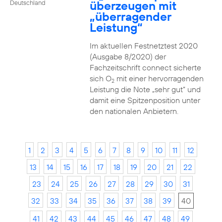
überzeugen mit
Deutschland
„überragender
Leistung“
Im aktuellen Festnetztest 2020
(Ausgabe 8/2020) der
Fachzeitschrift connect sicherte
sich O
mit einer hervorragenden
2
Leistung die Note „sehr gut“ und
damit eine Spitzenposition unter
den nationalen Anbietern.
1
2
3
4
5
6
7
8
9
10
11
12
13
14
15
16
17
18
19
20
21
22
23
24
25
26
27
28
29
30
31
32
33
34
35
36
37
38
39
40
41
42
43
44
45
46
47
48
49