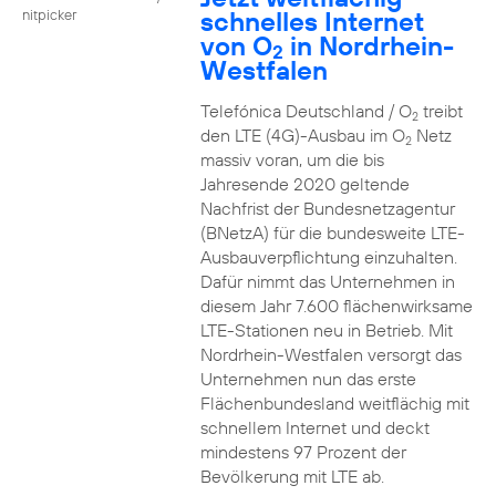
schnelles Internet
nitpicker
von O
in Nordrhein-
2
Westfalen
Telefónica Deutschland / O
treibt
2
den LTE (4G)-Ausbau im O
Netz
2
massiv voran, um die bis
Jahresende 2020 geltende
Nachfrist der Bundesnetzagentur
(BNetzA) für die bundesweite LTE-
Ausbauverpflichtung einzuhalten.
Dafür nimmt das Unternehmen in
diesem Jahr 7.600 flächenwirksame
LTE-Stationen neu in Betrieb. Mit
Nordrhein-Westfalen versorgt das
Unternehmen nun das erste
Flächenbundesland weitflächig mit
schnellem Internet und deckt
mindestens 97 Prozent der
Bevölkerung mit LTE ab.