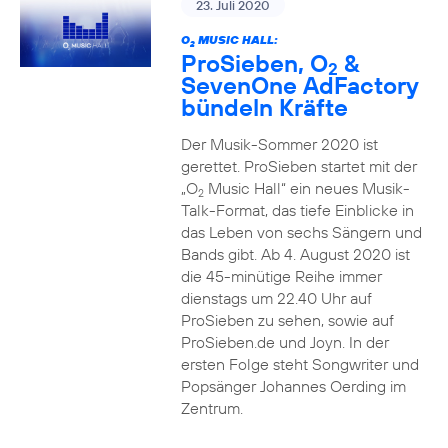
23. Juli 2020
O
MUSIC HALL:
2
ProSieben, O
&
2
SevenOne AdFactory
bündeln Kräfte
Der Musik-Sommer 2020 ist
gerettet. ProSieben startet mit der
„O
Music Hall“ ein neues Musik-
2
Talk-Format, das tiefe Einblicke in
das Leben von sechs Sängern und
Bands gibt. Ab 4. August 2020 ist
die 45-minütige Reihe immer
dienstags um 22.40 Uhr auf
ProSieben zu sehen, sowie auf
ProSieben.de und Joyn. In der
ersten Folge steht Songwriter und
Popsänger Johannes Oerding im
Zentrum.