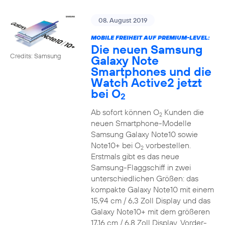
08. August 2019
MOBILE FREIHEIT AUF PREMIUM-LEVEL:
Die neuen Samsung
Credits: Samsung
Galaxy Note
Smartphones und die
Watch Active2 jetzt
bei O
2
Ab sofort können O
Kunden die
2
neuen Smartphone-Modelle
Samsung Galaxy Note10 sowie
Note10+ bei O
vorbestellen.
2
Erstmals gibt es das neue
Samsung-Flaggschiff in zwei
unterschiedlichen Größen: das
kompakte Galaxy Note10 mit einem
15,94 cm / 6,3 Zoll Display und das
Galaxy Note10+ mit dem größeren
17,16 cm / 6,8 Zoll Display. Vorder-