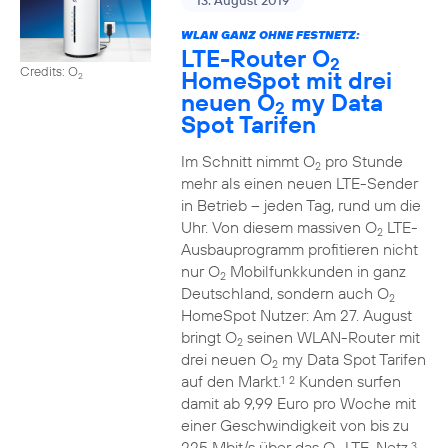
13. August 2019
WLAN GANZ OHNE FESTNETZ:
LTE-Router O
2
Credits: O
HomeSpot mit drei
2
neuen O
my Data
2
Spot Tarifen
Im Schnitt nimmt O
pro Stunde
2
mehr als einen neuen LTE-Sender
in Betrieb – jeden Tag, rund um die
Uhr. Von diesem massiven O
LTE-
2
Ausbauprogramm profitieren nicht
nur O
Mobilfunkkunden in ganz
2
Deutschland, sondern auch O
2
HomeSpot Nutzer: Am 27. August
bringt O
seinen WLAN-Router mit
2
drei neuen O
my Data Spot Tarifen
2
auf den Markt.
Kunden surfen
1
2
damit ab 9,99 Euro pro Woche mit
einer Geschwindigkeit von bis zu
225 Mbit/s über das O
LTE-Netz.
3