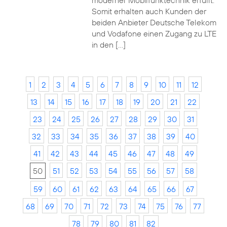
moderner Mobilfunktechnik erfüllt.
Somit erhalten auch Kunden der
beiden Anbieter Deutsche Telekom
und Vodafone einen Zugang zu LTE
in den […]
1
2
3
4
5
6
7
8
9
10
11
12
13
14
15
16
17
18
19
20
21
22
23
24
25
26
27
28
29
30
31
32
33
34
35
36
37
38
39
40
41
42
43
44
45
46
47
48
49
50
51
52
53
54
55
56
57
58
59
60
61
62
63
64
65
66
67
68
69
70
71
72
73
74
75
76
77
78
79
80
81
82