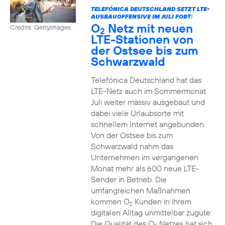
TELEFÓNICA DEUTSCHLAND SETZT LTE-
AUSBAUOFFENSIVE IM JULI FORT:
O
Netz mit neuen
Credits: Gettyimages
2
LTE-Stationen von
der Ostsee bis zum
Schwarzwald
Telefónica Deutschland hat das
LTE-Netz auch im Sommermonat
Juli weiter massiv ausgebaut und
dabei viele Urlaubsorte mit
schnellem Internet angebunden.
Von der Ostsee bis zum
Schwarzwald nahm das
Unternehmen im vergangenen
Monat mehr als 600 neue LTE-
Sender in Betrieb. Die
umfangreichen Maßnahmen
kommen O
Kunden in ihrem
2
digitalen Alltag unmittelbar zugute:
Die Qualität des O
Netzes hat sich