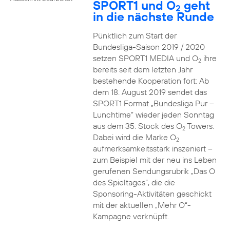
SPORT1 und O
geht
2
in die nächste Runde
Pünktlich zum Start der
Bundesliga-Saison 2019 / 2020
setzen SPORT1 MEDIA und O
ihre
2
bereits seit dem letzten Jahr
bestehende Kooperation fort: Ab
dem 18. August 2019 sendet das
SPORT1 Format „Bundesliga Pur –
Lunchtime“ wieder jeden Sonntag
aus dem 35. Stock des O
Towers.
2
Dabei wird die Marke O
2
aufmerksamkeitsstark inszeniert –
zum Beispiel mit der neu ins Leben
gerufenen Sendungsrubrik „Das O
des Spieltages“, die die
Sponsoring-Aktivitäten geschickt
mit der aktuellen „Mehr O“-
Kampagne verknüpft.