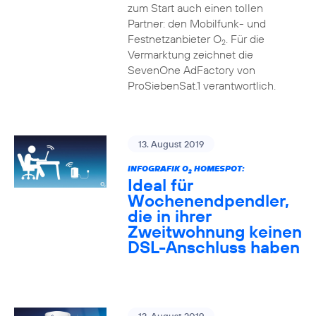
zum Start auch einen tollen
Partner: den Mobilfunk- und
Festnetzanbieter O
. Für die
2
Vermarktung zeichnet die
SevenOne AdFactory von
ProSiebenSat.1 verantwortlich.
13. August 2019
INFOGRAFIK O
HOMESPOT:
2
Ideal für
Wochenendpendler,
die in ihrer
Zweitwohnung keinen
DSL-Anschluss haben