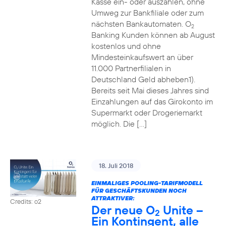
Kasse ein- oder auszahlen, ohne
Umweg zur Bankfiliale oder zum
nächsten Bankautomaten. O
2
Banking Kunden können ab August
kostenlos und ohne
Mindesteinkaufswert an über
11.000 Partnerfilialen in
Deutschland Geld abheben1).
Bereits seit Mai dieses Jahres sind
Einzahlungen auf das Girokonto im
Supermarkt oder Drogeriemarkt
möglich. Die […]
18. Juli 2018
EINMALIGES POOLING-TARIFMODELL
FÜR GESCHÄFTSKUNDEN NOCH
ATTRAKTIVER:
Credits: o2
Der neue O
Unite –
2
Ein Kontingent, alle