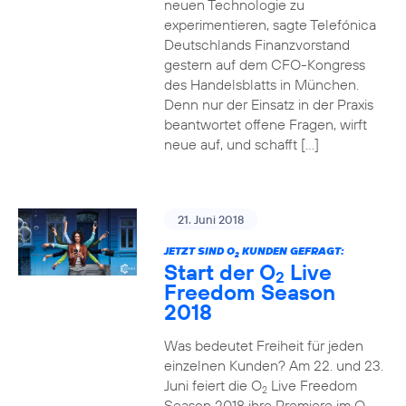
neuen Technologie zu
experimentieren, sagte Telefónica
Deutschlands Finanzvorstand
gestern auf dem CFO-Kongress
des Handelsblatts in München.
Denn nur der Einsatz in der Praxis
beantwortet offene Fragen, wirft
neue auf, und schafft […]
21. Juni 2018
JETZT SIND O
KUNDEN GEFRAGT:
2
Start der O
Live
2
Freedom Season
2018
Was bedeutet Freiheit für jeden
einzelnen Kunden? Am 22. und 23.
Juni feiert die O
Live Freedom
2
Season 2018 ihre Premiere im O