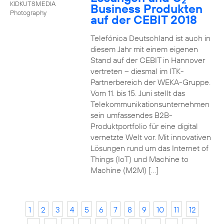
2
KIDKUTSMEDIA
Business Produkten
Photography
auf der CEBIT 2018
Telefónica Deutschland ist auch in
diesem Jahr mit einem eigenen
Stand auf der CEBIT in Hannover
vertreten – diesmal im ITK-
Partnerbereich der WEKA-Gruppe.
Vom 11. bis 15. Juni stellt das
Telekommunikationsunternehmen
sein umfassendes B2B-
Produktportfolio für eine digital
vernetzte Welt vor. Mit innovativen
Lösungen rund um das Internet of
Things (IoT) und Machine to
Machine (M2M) […]
1
2
3
4
5
6
7
8
9
10
11
12