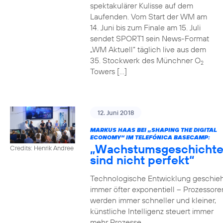
spektakulärer Kulisse auf dem
Laufenden. Vom Start der WM am
14. Juni bis zum Finale am 15. Juli
sendet SPORT1 sein News-Format
„WM Aktuell“ täglich live aus dem
35. Stockwerk des Münchner O
2
Towers […]
12. Juni 2018
MARKUS HAAS BEI „SHAPING THE DIGITAL
ECONOMY“ IM TELEFÓNICA BASECAMP:
„Wachstumsgeschicht
Credits: Henrik Andree
sind nicht perfekt“
Technologische Entwicklung geschieh
immer öfter exponentiell – Prozessore
werden immer schneller und kleiner,
künstliche Intelligenz steuert immer
mehr Prozesse,