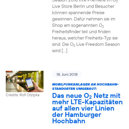
2
Live Store Berlin und Besucher
können spannende Preise
gewinnen. Dafür nehmen sie im
Shop am sogenannten O
2
Freiheitsfinder teil und finden
heraus, welcher Freiheits-Typ sie
sind. Die O
Live Freedom Season
2
wird […]
18. Juni 2018
MOBILFUNKANLAGEN AN HOCHBAHN-
STANDORTEN UMGEBAUT:
Das neue O
Netz mit
Credits: Rolf Otzipka
2
mehr LTE-Kapazitäten
auf allen vier Linien
der Hamburger
Hochbahn