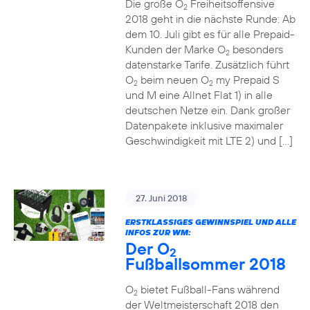
Die große O
Freiheitsoffensive
2
2018 geht in die nächste Runde: Ab
dem 10. Juli gibt es für alle Prepaid-
Kunden der Marke O
besonders
2
datenstarke Tarife. Zusätzlich führt
O
beim neuen O
my Prepaid S
2
2
und M eine Allnet Flat 1) in alle
deutschen Netze ein. Dank großer
Datenpakete inklusive maximaler
Geschwindigkeit mit LTE 2) und […]
27. Juni 2018
ERSTKLASSIGES GEWINNSPIEL UND ALLE
INFOS ZUR WM:
Der O
2
Fußballsommer 2018
O
bietet Fußball-Fans während
2
der Weltmeisterschaft 2018 den