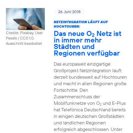
26. Juni 2018
NETZINTEGRATION LÄUFT AUF
HOCHTOUREN:
Das neue O
Netz ist
Credits: Pixabay, User
2
in immer mehr
Pexels
|
CC0 1.0,
Ausschnitt bearbeitet
Städten und
Regionen verfügbar
Das europaweit einzigartige
Großprojekt Netzintegration läuft
derzeit bundesweit auf Hochtouren
und macht in allen Regionen große
Fortschritte. Den
Zusammenschluss der
Mobilfunknetze von O
und E-Plus
2
hat Telefónica Deutschland bereits
in einigen deutschen Großstädten
und ländlichen Regionen
erfolgreich abgeschlossen. Unter