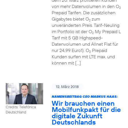
dem 20. März profitieren Kunden
von mehr Datenvolumen in den O
2
Prepaid Tarifen. Die zusätzlichen
Gigabytes bietet O
zum
2
unveränderten Preis. Tarif-Neuling
im Portfolio ist der O
My Prepaid L
2
Tarif mit 5 GB Highspeed-
Datenvolumen und Allnet Flat für
nur 24,99 Euro1). O
Prepaid
2
Kunden surfen mit LTE max. und
können mit […]
12. März 2018
NAMENSBEITRAG CEO MARKUS HAAS:
Wir brauchen einen
Credits: Telefónica
Mobilfunkpakt für die
Deutschland
digitale Zukunft
Deutschlands