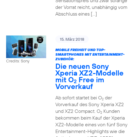
Sensationspreis und zwar solange
der Vorrat reicht, unabhängig vom
Abschluss eines […]
15. März 2018
MOBILE FREIHEIT UND TOP-
SMARTPHONES MIT ENTERTAINMENT-
ZUBEHÖR:
Credits: Sony
Die neuen Sony
Xperia XZ2-Modelle
mit O
Free im
2
Vorverkauf
Ab sofort startet bei O
der
2
Vorverkauf des Sony Xperia XZ2
und XZ2 Compact. O
Kunden
2
bekommen beim Kauf der Xperia
XZ2-Modelle eines von fünf Sony
Entertainment-Highlights wie die