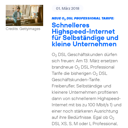
01. März 2018
NEUE O
DSL PROFESSIONAL TARIFE:
2
Schnelleres
Credits: Gettyimages
Highspeed-Internet
für Selbständige und
kleine Unternehmen
O
DSL Geschäftskunden dürfen
2
sich freuen: Am 13. März ersetzen
brandneue O
DSL Professional
2
Tarife die bisherigen O
DSL
2
Geschäftskunden-Tarife.
Freiberufler, Selbständige und
kleinere Unternehmen profitieren
dann von schnellerem Highspeed-
Internet mit bis zu 100 Mbit/s 1) und
einer noch stärkeren Ausrichtung
auf ihre Bedürfnisse. Egal ob O
2
DSL XS, S, M oder L Professional,