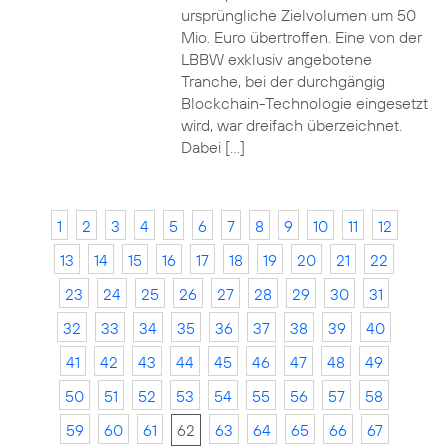
ursprüngliche Zielvolumen um 50
Mio. Euro übertroffen. Eine von der
LBBW exklusiv angebotene
Tranche, bei der durchgängig
Blockchain-Technologie eingesetzt
wird, war dreifach überzeichnet.
Dabei […]
1
2
3
4
5
6
7
8
9
10
11
12
13
14
15
16
17
18
19
20
21
22
23
24
25
26
27
28
29
30
31
32
33
34
35
36
37
38
39
40
41
42
43
44
45
46
47
48
49
50
51
52
53
54
55
56
57
58
59
60
61
62
63
64
65
66
67