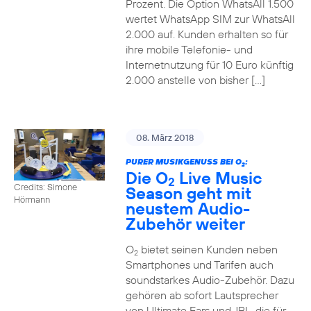
Prozent. Die Option WhatsAll 1.500
wertet WhatsApp SIM zur WhatsAll
2.000 auf. Kunden erhalten so für
ihre mobile Telefonie- und
Internetnutzung für 10 Euro künftig
2.000 anstelle von bisher […]
08. März 2018
PURER MUSIKGENUSS BEI O
:
2
Die O
Live Music
2
Credits: Simone
Season geht mit
Hörmann
neustem Audio-
Zubehör weiter
O
bietet seinen Kunden neben
2
Smartphones und Tarifen auch
soundstarkes Audio-Zubehör. Dazu
gehören ab sofort Lautsprecher
von Ultimate Ears und JBL, die für