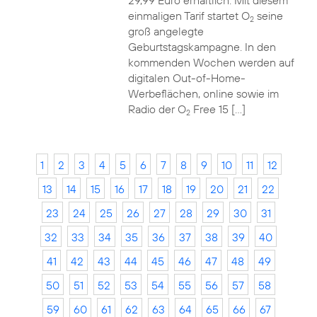
29,99 Euro erhältlich. Mit diesem
einmaligen Tarif startet O
seine
2
groß angelegte
Geburtstagskampagne. In den
kommenden Wochen werden auf
digitalen Out-of-Home-
Werbeflächen, online sowie im
Radio der O
Free 15 […]
2
1
2
3
4
5
6
7
8
9
10
11
12
13
14
15
16
17
18
19
20
21
22
23
24
25
26
27
28
29
30
31
32
33
34
35
36
37
38
39
40
41
42
43
44
45
46
47
48
49
50
51
52
53
54
55
56
57
58
59
60
61
62
63
64
65
66
67