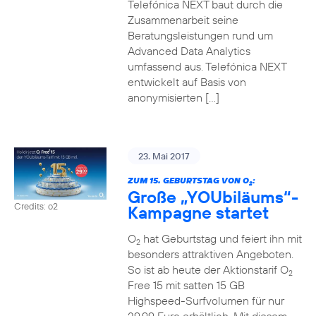
Telefónica NEXT baut durch die
Zusammenarbeit seine
Beratungsleistungen rund um
Advanced Data Analytics
umfassend aus. Telefónica NEXT
entwickelt auf Basis von
anonymisierten […]
23. Mai 2017
ZUM 15. GEBURTSTAG VON O
:
2
Große „YOUbiläums“-
Credits: o2
Kampagne startet
O
hat Geburtstag und feiert ihn mit
2
besonders attraktiven Angeboten.
So ist ab heute der Aktionstarif O
2
Free 15 mit satten 15 GB
Highspeed-Surfvolumen für nur