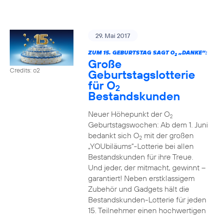
29. Mai 2017
ZUM 15. GEBURTSTAG SAGT O
„DANKE“:
2
Große
Credits: o2
Geburtstagslotterie
für O
2
Bestandskunden
Neuer Höhepunkt der O
2
Geburtstagswochen: Ab dem 1. Juni
bedankt sich O
mit der großen
2
„YOUbiläums“-Lotterie bei allen
Bestandskunden für ihre Treue.
Und jeder, der mitmacht, gewinnt –
garantiert! Neben erstklassigem
Zubehör und Gadgets hält die
Bestandskunden-Lotterie für jeden
15. Teilnehmer einen hochwertigen