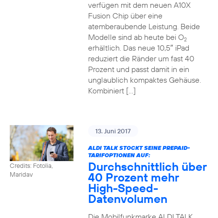
verfügen mit dem neuen A10X
Fusion Chip über eine
atemberaubende Leistung. Beide
Modelle sind ab heute bei O
2
erhältlich. Das neue 10,5″ iPad
reduziert die Ränder um fast 40
Prozent und passt damit in ein
unglaublich kompaktes Gehäuse.
Kombiniert […]
13. Juni 2017
ALDI TALK STOCKT SEINE PREPAID-
TARIFOPTIONEN AUF:
Durchschnittlich über
Credits: Fotolia,
40 Prozent mehr
Maridav
High-Speed-
Datenvolumen
Die Mobilfunkmarke ALDI TALK