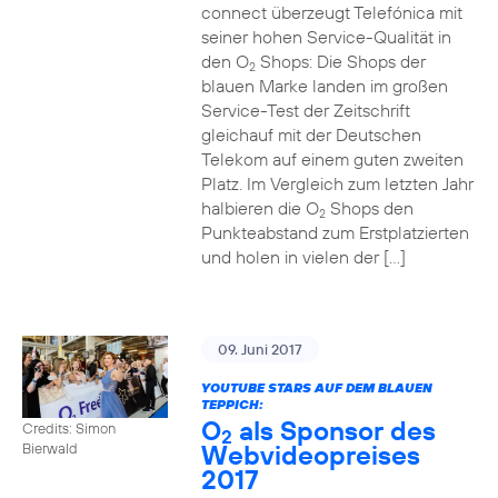
connect überzeugt Telefónica mit
seiner hohen Service-Qualität in
den O
Shops: Die Shops der
2
blauen Marke landen im großen
Service-Test der Zeitschrift
gleichauf mit der Deutschen
Telekom auf einem guten zweiten
Platz. Im Vergleich zum letzten Jahr
halbieren die O
Shops den
2
Punkteabstand zum Erstplatzierten
und holen in vielen der […]
09. Juni 2017
YOUTUBE STARS AUF DEM BLAUEN
TEPPICH:
O
als Sponsor des
Credits: Simon
2
Webvideopreises
Bierwald
2017