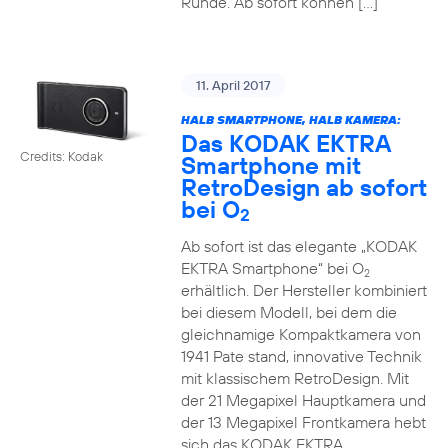
Runde. Ab sofort können […]
11. April 2017
HALB SMARTPHONE, HALB KAMERA:
Das KODAK EKTRA
Credits: Kodak
Smartphone mit
RetroDesign ab sofort
bei O
2
Ab sofort ist das elegante „KODAK
EKTRA Smartphone“ bei O
2
erhältlich. Der Hersteller kombiniert
bei diesem Modell, bei dem die
gleichnamige Kompaktkamera von
1941 Pate stand, innovative Technik
mit klassischem RetroDesign. Mit
der 21 Megapixel Hauptkamera und
der 13 Megapixel Frontkamera hebt
sich das KODAK EKTRA