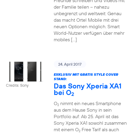
Freunde schreiben und Videos mit
der Familie teilen – nahezu
unbegrenzt und weltweit: Genau
das macht Ortel Mobile mit drei
neuen Optionen möglich. Smart
World-Nutzer verfügen über mehr
mobiles […]
24. April 2017
EXKLUSIV MIT GRATIS STYLE COVER
STAND:
Das Sony Xperia XA1
Credits: Sony
bei O
2
O
nimmt ein neues Smartphone
2
aus dem Hause Sony in sein
Portfolio auf: Ab 25. April ist das
Sony Xperia XA1 sowohl zusammen
mit einem O
Free Tarif als auch
2