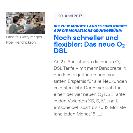
20. April 2017
BIS ZU 12 MONATE LANG 15 EURO RABATT
AUF DIE MONATLICHE GRUNDGEBÜHR:
Noch schneller und
Credits: Gettyimages,
flexibler: Das neue O
Noel Hendrickson
2
DSL
Ab 27. April starten die neuen O
2
DSL Tarife – mit mehr Bandbreite in
den Einsteigertarifen und einer
satten Ersparnis für alle Neukunden
im ersten Jahr. Denn wer sich für
einen der vier neuen O
DSL Tarife
2
in den Varianten XS, S, M und L
entscheidet, spart bis zu 12 Monate
lang jeden Monat 15 […]