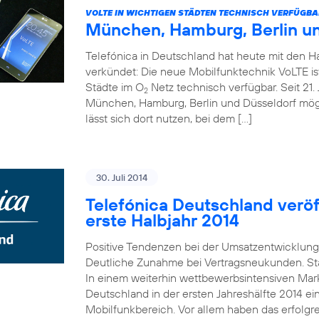
VOLTE IN WICHTIGEN STÄDTEN TECHNISCH VERFÜGBA
München, Hamburg, Berlin u
Telefónica in Deutschland hat heute mit den 
verkündet: Die neue Mobilfunktechnik VoLTE is
Städte im O
Netz technisch verfügbar. Seit 21. 
2
München, Hamburg, Berlin und Düsseldorf mö
lässt sich dort nutzen, bei dem […]
30. Juli 2014
Telefónica Deutschland veröff
erste Halbjahr 2014
Positive Tendenzen bei der Umsatzentwicklung
Deutliche Zunahme bei Vertragsneukunden. St
In einem weiterhin wettbewerbsintensiven Mark
Deutschland in der ersten Jahreshälfte 2014 e
Mobilfunkbereich. Vor allem haben das erfolgr