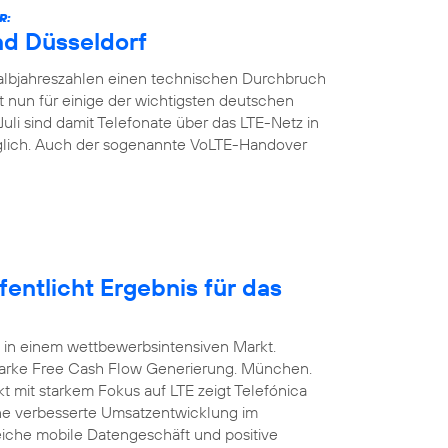
R:
nd Düsseldorf
Halbjahreszahlen einen technischen Durchbruch
t nun für einige der wichtigsten deutschen
Juli sind damit Telefonate über das LTE-Netz in
glich. Auch der sogenannte VoLTE-Handover
entlicht Ergebnis für das
 in einem wettbewerbsintensiven Markt.
arke Free Cash Flow Generierung. München.
t mit starkem Fokus auf LTE zeigt Telefónica
ine verbesserte Umsatzentwicklung im
eiche mobile Datengeschäft und positive