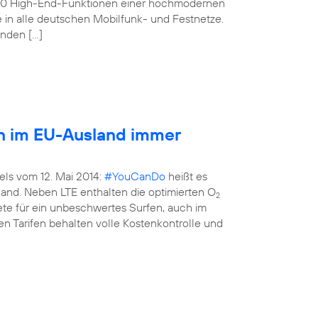
160 High-End-Funktionen einer hochmodernen
e in alle deutschen Mobilfunk- und Festnetze.
enden […]
en im EU-Ausland immer
els vom 12. Mai 2014:
#YouCanDo
heißt es
land. Neben LTE enthalten die optimierten O
2
kete für ein unbeschwertes Surfen, auch im
n Tarifen behalten volle Kostenkontrolle und