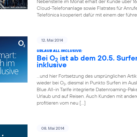
Nebenstelle im Monat erhält der Kunde über 
Cloud-Telefonanlage sowie Flatrates für Anruf
Telefónica kooperiert dafür mit einem der führ
12. Mai 2014
URLAUB ALL INCLUSIVE:
Bei O
ist ab dem 20.5. Surf
2
inklusive
…und hier Fortsetzung des ursprünglichen Artik
wieder bei O
, diesmal in Punkto Surfen im Aus
2
Blue All-in Tarife integrierte Datenroaming-Pa
Urlaub und auf Reisen. Auch Kunden mit andere
profitieren vom neu […]
08. Mai 2014