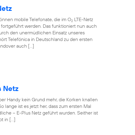
Netz
können mobile Telefonate, die im O
LTE-Netz
2
ortgeführt werden. Das funktioniert nun auch
rch den unermüdlichen Einsatz unseres
ört Telefónica in Deutschland zu den ersten
andover auch […]
s Netz
 per Handy kein Grund mehr, die Korken knallen
o lange ist es jetzt her, dass zum ersten Mal
iche – E-Plus Netz geführt wurden. Seither ist
t in […]