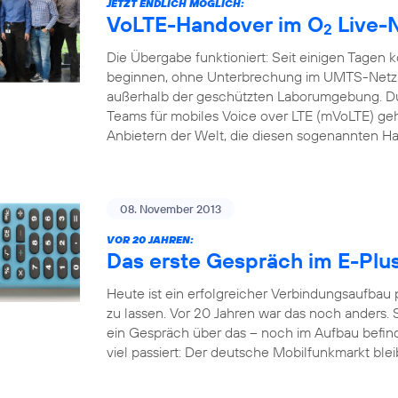
JETZT ENDLICH MÖGLICH:
VoLTE-Handover im O
Live-
2
Die Übergabe funktioniert: Seit einigen Tagen 
beginnen, ohne Unterbrechung im UMTS-Netz f
außerhalb der geschützten Laborumgebung. Du
Teams für mobiles Voice over LTE (mVoLTE) geh
Anbietern der Welt, die diesen sogenannten H
08. November 2013
VOR 20 JAHREN:
Das erste Gespräch im E-Plu
Heute ist ein erfolgreicher Verbindungsaufbau
zu lassen. Vor 20 Jahren war das noch anders. S
ein Gespräch über das – noch im Aufbau befindl
viel passiert: Der deutsche Mobilfunkmarkt bleib