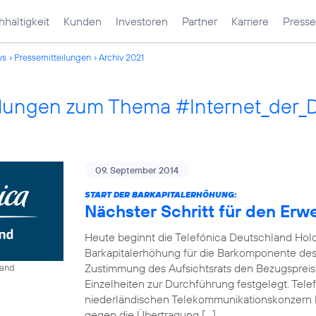
haltigkeit
Kunden
Investoren
Partner
Karriere
Presse
ws
Pressemitteilungen
Archiv 2021
ilungen zum Thema #Internet_der_
09. September 2014
START DER BARKAPITALERHÖHUNG:
Nächster Schritt für den Erw
Heute beginnt die Telefónica Deutschland Hol
Barkapitalerhöhung für die Barkomponente des 
Zustimmung des Aufsichtsrats den Bezugspreis
land
Einzelheiten zur Durchführung festgelegt. Tel
niederländischen Telekommunikationskonzern 
gegen die Übertragung […]