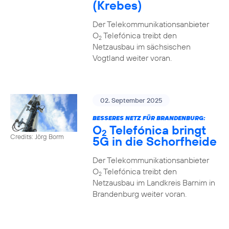
(Krebes)
Der Telekommunikationsanbieter
O
Telefónica treibt den
2
Netzausbau im sächsischen
Vogtland weiter voran.
02. September 2025
BESSERES NETZ FÜR BRANDENBURG:
O
Telefónica bringt
2
Credits: Jörg Borm
5G in die Schorfheide
Der Telekommunikationsanbieter
O
Telefónica treibt den
2
Netzausbau im Landkreis Barnim in
Brandenburg weiter voran.