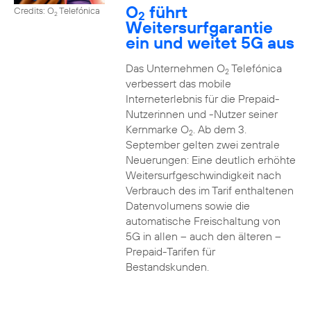
O
führt
Credits: O
Telefónica
2
2
Weitersurfgarantie
ein und weitet 5G aus
Das Unternehmen O
Telefónica
2
verbessert das mobile
Interneterlebnis für die Prepaid-
Nutzerinnen und -Nutzer seiner
Kernmarke O
. Ab dem 3.
2
September gelten zwei zentrale
Neuerungen: Eine deutlich erhöhte
Weitersurfgeschwindigkeit nach
Verbrauch des im Tarif enthaltenen
Datenvolumens sowie die
automatische Freischaltung von
5G in allen – auch den älteren –
Prepaid-Tarifen für
Bestandskunden.