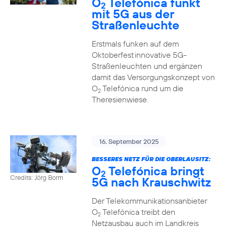
O
Telefónica funkt
2
mit 5G aus der
Straßenleuchte
Erstmals funken auf dem
Oktoberfest innovative 5G-
Straßenleuchten und ergänzen
damit das Versorgungskonzept von
O
Telefónica rund um die
2
Theresienwiese.
16. September 2025
BESSERES NETZ FÜR DIE OBERLAUSITZ:
O
Telefónica bringt
2
Credits: Jörg Borm
5G nach Krauschwitz
Der Telekommunikationsanbieter
O
Telefónica treibt den
2
Netzausbau auch im Landkreis