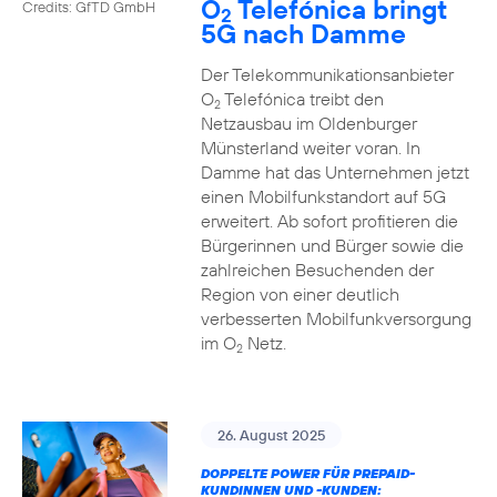
O
Telefónica bringt
Credits: GfTD GmbH
2
5G nach Damme
Der Telekommunikationsanbieter
O
Telefónica treibt den
2
Netzausbau im Oldenburger
Münsterland weiter voran. In
Damme hat das Unternehmen jetzt
einen Mobilfunkstandort auf 5G
erweitert. Ab sofort profitieren die
Bürgerinnen und Bürger sowie die
zahlreichen Besuchenden der
Region von einer deutlich
verbesserten Mobilfunkversorgung
im O
Netz.
2
26. August 2025
DOPPELTE POWER FÜR PREPAID-
KUNDINNEN UND -KUNDEN: