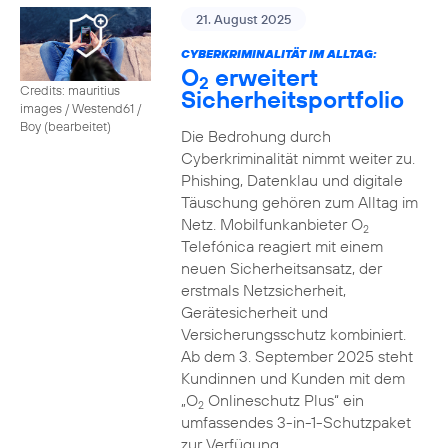
21. August 2025
CYBERKRIMINALITÄT IM ALLTAG:
O
erweitert
2
Credits: mauritius
Sicherheitsportfolio
images / Westend61 /
Boy (bearbeitet)
Die Bedrohung durch
Cyberkriminalität nimmt weiter zu.
Phishing, Datenklau und digitale
Täuschung gehören zum Alltag im
Netz. Mobilfunkanbieter O
2
Telefónica reagiert mit einem
neuen Sicherheitsansatz, der
erstmals Netzsicherheit,
Gerätesicherheit und
Versicherungsschutz kombiniert.
Ab dem 3. September 2025 steht
Kundinnen und Kunden mit dem
„O
Onlineschutz Plus“ ein
2
umfassendes 3-in-1-Schutzpaket
zur Verfügung.