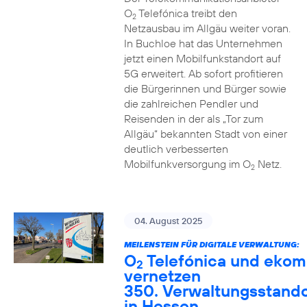
O
Telefónica treibt den
2
Netzausbau im Allgäu weiter voran.
In Buchloe hat das Unternehmen
jetzt einen Mobilfunkstandort auf
5G erweitert. Ab sofort profitieren
die Bürgerinnen und Bürger sowie
die zahlreichen Pendler und
Reisenden in der als „Tor zum
Allgäu“ bekannten Stadt von einer
deutlich verbesserten
Mobilfunkversorgung im O
Netz.
2
04. August 2025
MEILENSTEIN FÜR DIGITALE VERWALTUNG:
O
Telefónica und ekom
2
vernetzen
350. Verwaltungsstando
in Hessen