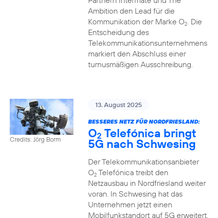
Partnern Intermate und The
Ambition den Lead für die
Kommunikation der Marke O
. Die
2
Entscheidung des
Telekommunikationsunternehmens
markiert den Abschluss einer
turnusmäßigen Ausschreibung.
13. August 2025
BESSERES NETZ FÜR NORDFRIESLAND:
O
Telefónica bringt
2
Credits: Jörg Borm
5G nach Schwesing
Der Telekommunikationsanbieter
O
Telefónica treibt den
2
Netzausbau in Nordfriesland weiter
voran. In Schwesing hat das
Unternehmen jetzt einen
Mobilfunkstandort auf 5G erweitert.