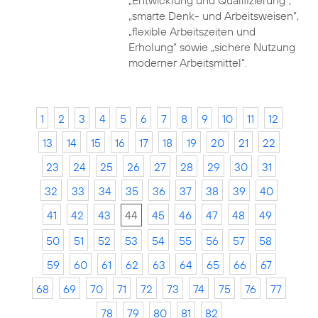
„Entwicklung und Qualifizierung“,
„smarte Denk- und Arbeitsweisen“,
„flexible Arbeitszeiten und
Erholung“ sowie „sichere Nutzung
moderner Arbeitsmittel“.
1
2
3
4
5
6
7
8
9
10
11
12
13
14
15
16
17
18
19
20
21
22
23
24
25
26
27
28
29
30
31
32
33
34
35
36
37
38
39
40
41
42
43
44
45
46
47
48
49
50
51
52
53
54
55
56
57
58
59
60
61
62
63
64
65
66
67
68
69
70
71
72
73
74
75
76
77
78
79
80
81
82