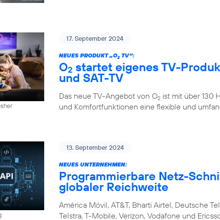
17. September 2024
NEUES PRODUKT „O
TV“:
2
O
startet eigenes TV-Produkt
2
und SAT-TV
Das neue TV-Angebot von O
ist mit über 130
2
und Komfortfunktionen eine flexible und umfan
esher
13. September 2024
NEUES UNTERNEHMEN:
Programmierbare Netz-Schnitt
globaler Reichweite
América Móvil, AT&T, Bharti Airtel, Deutsche Tel
Telstra, T-Mobile, Verizon, Vodafone und Eri
g