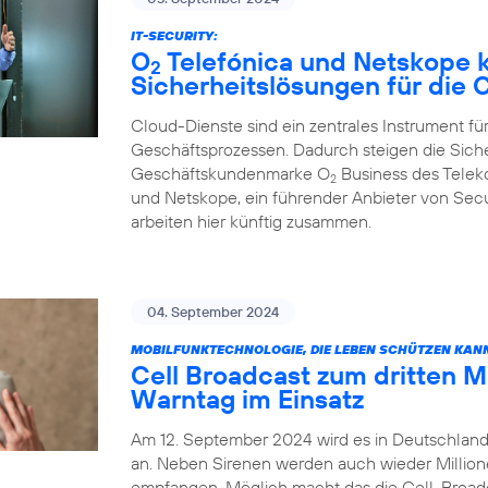
IT-SECURITY:
O
Telefónica und Netskope k
2
Sicherheitslösungen für die
Cloud-Dienste sind ein zentrales Instrument für
Geschäftsprozessen. Dadurch steigen die Sich
Geschäftskundenmarke O
Business des Tele
2
und Netskope, ein führender Anbieter von Sec
arbeiten hier künftig zusammen.
04. September 2024
MOBILFUNKTECHNOLOGIE, DIE LEBEN SCHÜTZEN KAN
Cell Broadcast zum dritten 
Warntag im Einsatz
Am 12. September 2024 wird es in Deutschland
an. Neben Sirenen werden auch wieder Millio
empfangen. Möglich macht das die Cell-Broadca