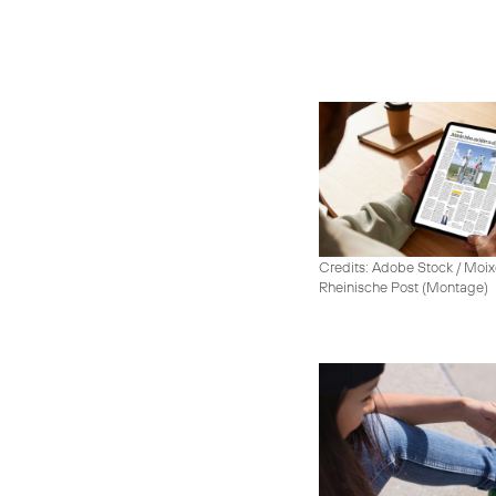
Credits: Adobe Stock / Moix
Rheinische Post (Montage)