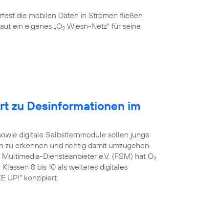
rfest die mobilen Daten in Strömen fließen
aut ein eigenes „O
Wiesn-Netz“ für seine
2
ert zu Desinformationen im
 sowie digitale Selbstlernmodule sollen junge
on zu erkennen und richtig damit umzugehen.
e Multimedia-Diensteanbieter e.V. (FSM) hat O
2
Klassen 8 bis 10 als weiteres digitales
 UP!“ konzipiert.