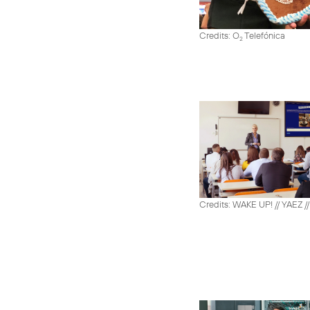
Credits: O
Telefónica
2
Credits: WAKE UP! // YAEZ /