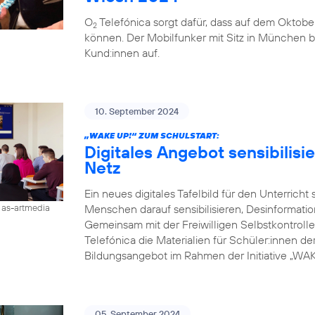
O
Telefónica sorgt dafür, dass auf dem Oktobe
2
können. Der Mobilfunker mit Sitz in München b
Kund:innen auf.
10. September 2024
„WAKE UP!“ ZUM SCHULSTART:
Digitales Angebot sensibilisi
Netz
Ein neues digitales Tafelbild für den Unterricht
Menschen darauf sensibilisieren, Desinformati
/ as-artmedia
Gemeinsam mit der Freiwilligen Selbstkontroll
Telefónica die Materialien für Schüler:innen der 
Bildungsangebot im Rahmen der Initiative „WAKE
05. September 2024