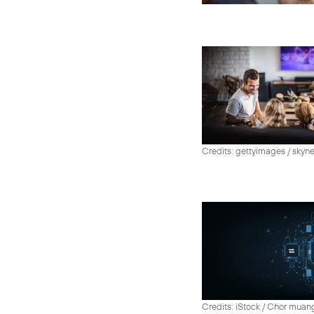
Credits: gettyimages / skyn
Credits: iStock / Chor muan