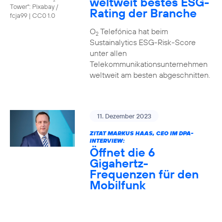
weltweit bestes ESG-
Tower": Pixabay /
Rating der Branche
fcja99
|
CC0 1.0
O
Telefónica hat beim
2
Sustainalytics ESG-Risk-Score
unter allen
Telekommunikationsunternehmen
weltweit am besten abgeschnitten.
11. Dezember 2023
ZITAT MARKUS HAAS, CEO IM DPA-
INTERVIEW:
Öffnet die 6
Gigahertz-
Frequenzen für den
Mobilfunk