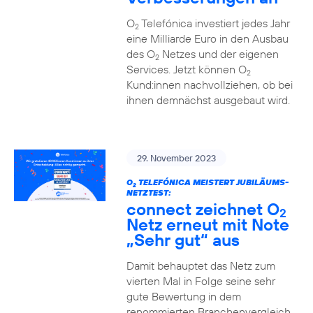
O
Telefónica investiert jedes Jahr
2
eine Milliarde Euro in den Ausbau
des O
Netzes und der eigenen
2
Services. Jetzt können O
2
Kund:innen nachvollziehen, ob bei
ihnen demnächst ausgebaut wird.
29. November 2023
O
TELEFÓNICA MEISTERT JUBILÄUMS-
2
NETZTEST:
connect zeichnet O
2
Netz erneut mit Note
„Sehr gut“ aus
Damit behauptet das Netz zum
vierten Mal in Folge seine sehr
gute Bewertung in dem
renommierten Branchenvergleich.