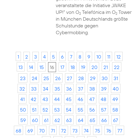
veranstaltete die Initiative „WAKE
UP!“ von O
Telefónica im O
Tower
2
2
in München Deutschlands größte
Schulstunde gegen
Cybermobbing.
1
2
3
4
5
6
7
8
9
10
11
12
13
14
15
16
17
18
19
20
21
22
23
24
25
26
27
28
29
30
31
32
33
34
35
36
37
38
39
40
41
42
43
44
45
46
47
48
49
50
51
52
53
54
55
56
57
58
59
60
61
62
63
64
65
66
67
68
69
70
71
72
73
74
75
76
77