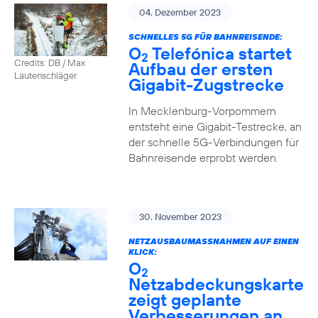
04. Dezember 2023
SCHNELLES 5G FÜR BAHNREISENDE:
O
Telefónica startet
2
Credits: DB / Max
Aufbau der ersten
Lautenschläger
Gigabit-Zugstrecke
In Mecklenburg-Vorpommern
entsteht eine Gigabit-Testrecke, an
der schnelle 5G-Verbindungen für
Bahnreisende erprobt werden.
30. November 2023
NETZAUSBAUMASSNAHMEN AUF EINEN K
LICK:
O
2
Netzabdeckungskarte
zeigt geplante
Verbesserungen an