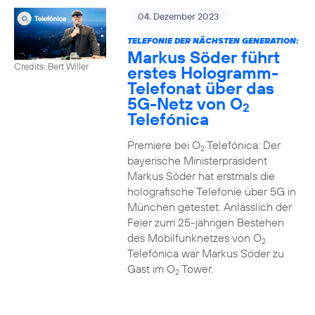
04. Dezember 2023
TELEFONIE DER NÄCHSTEN GENERATION:
Markus Söder führt
Credits: Bert Willer
erstes Hologramm-
Telefonat über das
5G-Netz von O
2
Telefónica
Premiere bei O
Telefónica: Der
2
bayerische Ministerpräsident
Markus Söder hat erstmals die
holografische Telefonie über 5G in
München getestet. Anlässlich der
Feier zum 25-jährigen Bestehen
des Mobilfunknetzes von O
2
Telefónica war Markus Söder zu
Gast im O
Tower.
2