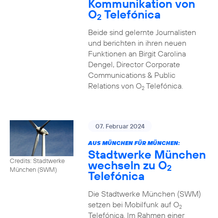
Kommunikation von
O
Telefónica
2
Beide sind gelernte Journalisten
und berichten in ihren neuen
Funktionen an Birgit Carolina
Dengel, Director Corporate
Communications & Public
Relations von O
Telefónica.
2
07. Februar 2024
AUS MÜNCHEN FÜR MÜNCHEN:
Stadtwerke München
Credits: Stadtwerke
wechseln zu O
2
München (SWM)
Telefónica
Die Stadtwerke München (SWM)
setzen bei Mobilfunk auf O
2
Telefónica. Im Rahmen einer