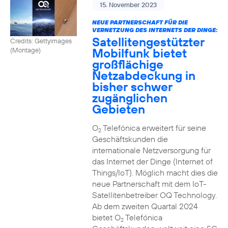
15. November 2023
NEUE PARTNERSCHAFT FÜR DIE
VERNETZUNG DES INTERNETS DER DINGE:
Satellitengestützter
Credits: Gettyimages
Mobilfunk bietet
(Montage)
großflächige
Netzabdeckung in
bisher schwer
zugänglichen
Gebieten
O
Telefónica erweitert für seine
2
Geschäftskunden die
internationale Netzversorgung für
das Internet der Dinge (Internet of
Things/IoT). Möglich macht dies die
neue Partnerschaft mit dem IoT-
Satellitenbetreiber OQ Technology.
Ab dem zweiten Quartal 2024
bietet O
Telefónica
2