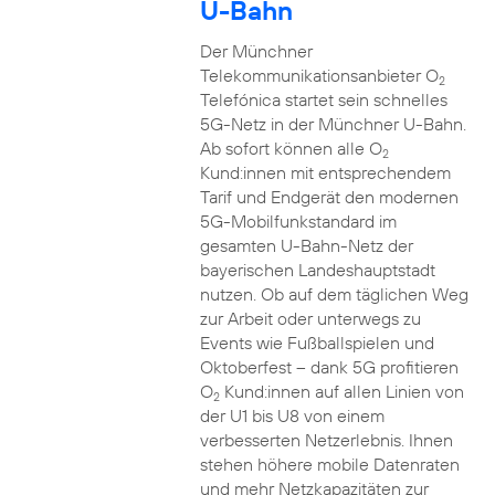
U-Bahn
Der Münchner
Telekommunikationsanbieter O
2
Telefónica startet sein schnelles
5G-Netz in der Münchner U-Bahn.
Ab sofort können alle O
2
Kund:innen mit entsprechendem
Tarif und Endgerät den modernen
5G-Mobilfunkstandard im
gesamten U-Bahn-Netz der
bayerischen Landeshauptstadt
nutzen. Ob auf dem täglichen Weg
zur Arbeit oder unterwegs zu
Events wie Fußballspielen und
Oktoberfest – dank 5G profitieren
O
Kund:innen auf allen Linien von
2
der U1 bis U8 von einem
verbesserten Netzerlebnis. Ihnen
stehen höhere mobile Datenraten
und mehr Netzkapazitäten zur