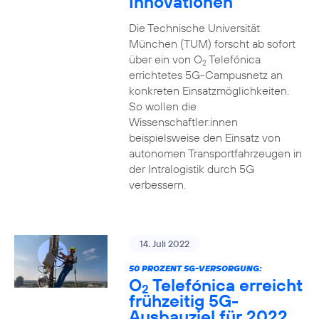
Innovationen
Die Technische Universität
München (TUM) forscht ab sofort
über ein von O
Telefónica
2
errichtetes 5G-Campusnetz an
konkreten Einsatzmöglichkeiten.
So wollen die
Wissenschaftler:innen
beispielsweise den Einsatz von
autonomen Transportfahrzeugen in
der Intralogistik durch 5G
verbessern.
14. Juli 2022
50 PROZENT 5G-VERSORGUNG:
O
Telefónica erreicht
2
frühzeitig 5G-
Ausbauziel für 2022