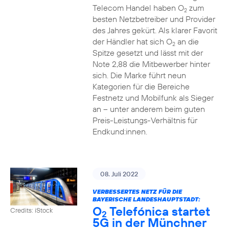
Telecom Handel haben O
zum
2
besten Netzbetreiber und Provider
des Jahres gekürt. Als klarer Favorit
der Händler hat sich O
an die
2
Spitze gesetzt und lässt mit der
Note 2,88 die Mitbewerber hinter
sich. Die Marke führt neun
Kategorien für die Bereiche
Festnetz und Mobilfunk als Sieger
an – unter anderem beim guten
Preis-Leistungs-Verhältnis für
Endkund:innen.
08. Juli 2022
VERBESSERTES NETZ FÜR DIE
BAYERISCHE LANDESHAUPTSTADT:
O
Telefónica startet
Credits: iStock
2
5G in der Münchner