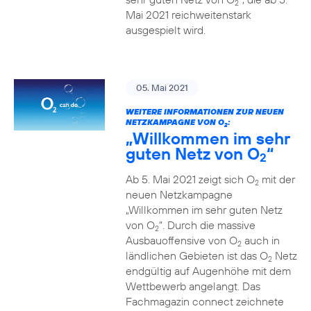
2
Mai 2021 reichweitenstark
ausgespielt wird.
05. Mai 2021
WEITERE INFORMATIONEN ZUR NEUEN
NETZKAMPAGNE VON O
:
2
„Willkommen im sehr
guten Netz von O
“
2
Ab 5. Mai 2021 zeigt sich O
mit der
2
neuen Netzkampagne
„Willkommen im sehr guten Netz
von O
“. Durch die massive
2
Ausbauoffensive von O
auch in
2
ländlichen Gebieten ist das O
Netz
2
endgültig auf Augenhöhe mit dem
Wettbewerb angelangt. Das
Fachmagazin connect zeichnete