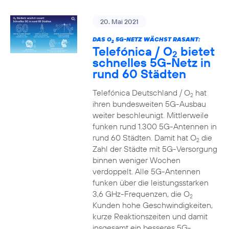
20. Mai 2021
DAS O
5G-NETZ WÄCHST RASANT:
2
Telefónica / O
bietet
2
schnelles 5G-Netz in
rund 60 Städten
Telefónica Deutschland / O
hat
2
ihren bundesweiten 5G-Ausbau
weiter beschleunigt. Mittlerweile
funken rund 1.300 5G-Antennen in
rund 60 Städten. Damit hat O
die
2
Zahl der Städte mit 5G-Versorgung
binnen weniger Wochen
verdoppelt. Alle 5G-Antennen
funken über die leistungsstarken
3,6 GHz-Frequenzen, die O
2
Kunden hohe Geschwindigkeiten,
kurze Reaktionszeiten und damit
insgesamt ein besseres 5G-