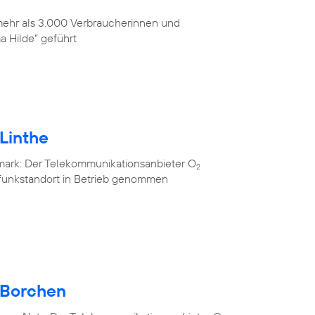
 mehr als 3.000 Verbraucherinnen und
 Hilde“ geführt
Linthe
mark: Der Telekommunikationsanbieter O
2
lfunkstandort in Betrieb genommen
 Borchen