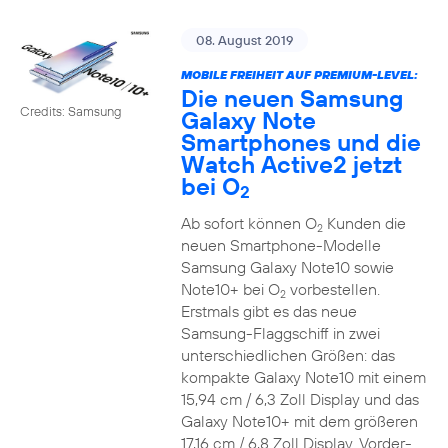
08. August 2019
MOBILE FREIHEIT AUF PREMIUM-LEVEL:
Die neuen Samsung
Credits: Samsung
Galaxy Note
Smartphones und die
Watch Active2 jetzt
bei O
2
Ab sofort können O
Kunden die
2
neuen Smartphone-Modelle
Samsung Galaxy Note10 sowie
Note10+ bei O
vorbestellen.
2
Erstmals gibt es das neue
Samsung-Flaggschiff in zwei
unterschiedlichen Größen: das
kompakte Galaxy Note10 mit einem
15,94 cm / 6,3 Zoll Display und das
Galaxy Note10+ mit dem größeren
17,16 cm / 6,8 Zoll Display. Vorder-