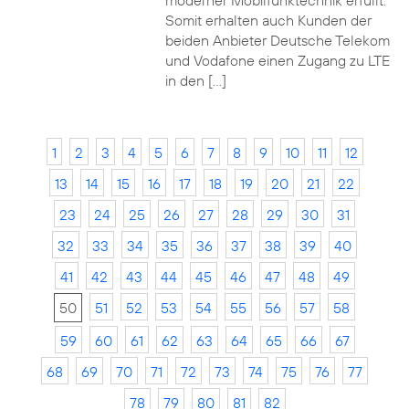
moderner Mobilfunktechnik erfüllt.
Somit erhalten auch Kunden der
beiden Anbieter Deutsche Telekom
und Vodafone einen Zugang zu LTE
in den […]
1
2
3
4
5
6
7
8
9
10
11
12
13
14
15
16
17
18
19
20
21
22
23
24
25
26
27
28
29
30
31
32
33
34
35
36
37
38
39
40
41
42
43
44
45
46
47
48
49
50
51
52
53
54
55
56
57
58
59
60
61
62
63
64
65
66
67
68
69
70
71
72
73
74
75
76
77
78
79
80
81
82