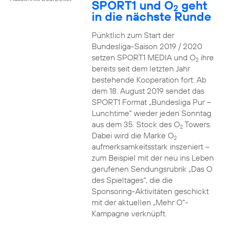
SPORT1 und O
geht
2
in die nächste Runde
Pünktlich zum Start der
Bundesliga-Saison 2019 / 2020
setzen SPORT1 MEDIA und O
ihre
2
bereits seit dem letzten Jahr
bestehende Kooperation fort: Ab
dem 18. August 2019 sendet das
SPORT1 Format „Bundesliga Pur –
Lunchtime“ wieder jeden Sonntag
aus dem 35. Stock des O
Towers.
2
Dabei wird die Marke O
2
aufmerksamkeitsstark inszeniert –
zum Beispiel mit der neu ins Leben
gerufenen Sendungsrubrik „Das O
des Spieltages“, die die
Sponsoring-Aktivitäten geschickt
mit der aktuellen „Mehr O“-
Kampagne verknüpft.