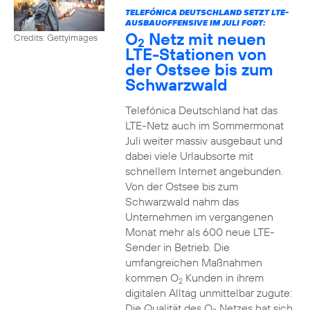
TELEFÓNICA DEUTSCHLAND SETZT LTE-
AUSBAUOFFENSIVE IM JULI FORT:
O
Netz mit neuen
Credits: Gettyimages
2
LTE-Stationen von
der Ostsee bis zum
Schwarzwald
Telefónica Deutschland hat das
LTE-Netz auch im Sommermonat
Juli weiter massiv ausgebaut und
dabei viele Urlaubsorte mit
schnellem Internet angebunden.
Von der Ostsee bis zum
Schwarzwald nahm das
Unternehmen im vergangenen
Monat mehr als 600 neue LTE-
Sender in Betrieb. Die
umfangreichen Maßnahmen
kommen O
Kunden in ihrem
2
digitalen Alltag unmittelbar zugute:
Die Qualität des O
Netzes hat sich