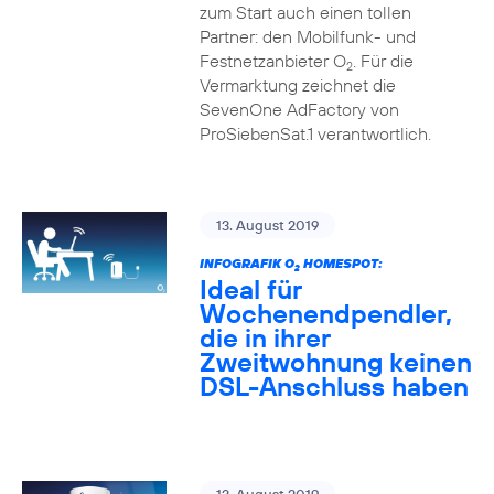
zum Start auch einen tollen
Partner: den Mobilfunk- und
Festnetzanbieter O
. Für die
2
Vermarktung zeichnet die
SevenOne AdFactory von
ProSiebenSat.1 verantwortlich.
13. August 2019
INFOGRAFIK O
HOMESPOT:
2
Ideal für
Wochenendpendler,
die in ihrer
Zweitwohnung keinen
DSL-Anschluss haben