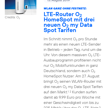
13. August 2019
WLAN GANZ OHNE FESTNETZ:
LTE-Router O
2
Credits: O
HomeSpot mit drei
2
neuen O
my Data
2
Spot Tarifen
Im Schnitt nimmt O
pro Stunde
2
mehr als einen neuen LTE-Sender
in Betrieb – jeden Tag, rund um die
Uhr. Von diesem massiven O
LTE-
2
Ausbauprogramm profitieren nicht
nur O
Mobilfunkkunden in ganz
2
Deutschland, sondern auch O
2
HomeSpot Nutzer: Am 27. August
bringt O
seinen WLAN-Router mit
2
drei neuen O
my Data Spot Tarifen
2
auf den Markt.
Kunden surfen
1
2
damit ab 9,99 Euro pro Woche mit
einer Geschwindigkeit von bis zu
225 Mbit/s über das O
LTE-Netz.
3