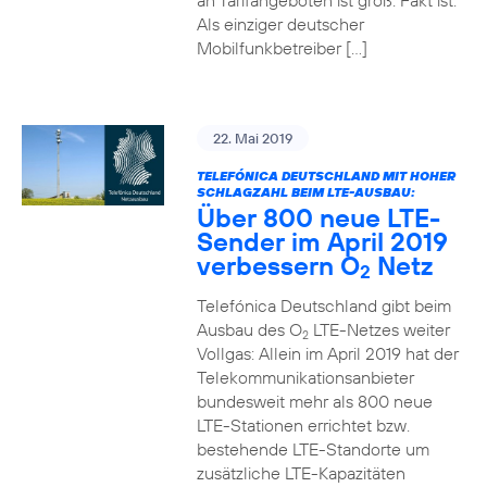
an Tarifangeboten ist groß. Fakt ist:
Als einziger deutscher
Mobilfunkbetreiber […]
22. Mai 2019
TELEFÓNICA DEUTSCHLAND MIT HOHER
SCHLAGZAHL BEIM LTE-AUSBAU:
Über 800 neue LTE-
Sender im April 2019
verbessern O
Netz
2
Telefónica Deutschland gibt beim
Ausbau des O
LTE-Netzes weiter
2
Vollgas: Allein im April 2019 hat der
Telekommunikationsanbieter
bundesweit mehr als 800 neue
LTE-Stationen errichtet bzw.
bestehende LTE-Standorte um
zusätzliche LTE-Kapazitäten