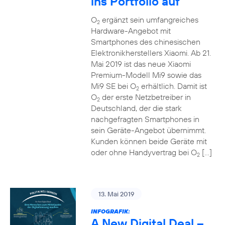
ins Portfolio auf
O
ergänzt sein umfangreiches
2
Hardware-Angebot mit
Smartphones des chinesischen
Elektronikherstellers Xiaomi. Ab 21.
Mai 2019 ist das neue Xiaomi
Premium-Modell Mi9 sowie das
Mi9 SE bei O
erhältlich. Damit ist
2
O
der erste Netzbetreiber in
2
Deutschland, der die stark
nachgefragten Smartphones in
sein Geräte-Angebot übernimmt.
Kunden können beide Geräte mit
oder ohne Handyvertrag bei O
[…]
2
13. Mai 2019
INFOGRAFIK:
A New Digital Deal –