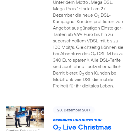
Unter dem Motto „Mega DSL.
Mega Preis.” startet am 27.
Dezember die neue O
DSL-
2
Kampagne. Kunden profitieren vom
Angebot aus günstigen Einsteiger-
Tarifen ab 9,99 Euro bis hin zu
superschnellem VDSL mit bis zu
100 Mbit/s. Gleichzeitig können sie
bei Abschluss des O
DSL M bis zu
2
340 Euro sparen
. Alle DSL-Tarife
1)
sind auch ohne Laufzeit erhältlich.
Damit bietet O
den Kunden bei
2
Mobilfunk wie DSL die mobile
Freiheit für ihr digitales Leben.
20. Dezember 2017
GEWINNEN UND GUTES TUN:
O
Live Christmas
2
Credits: Sebastian F.