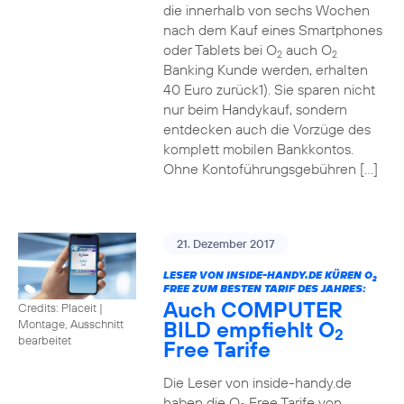
die innerhalb von sechs Wochen
nach dem Kauf eines Smartphones
oder Tablets bei O
auch O
2
2
Banking Kunde werden, erhalten
40 Euro zurück1). Sie sparen nicht
nur beim Handykauf, sondern
entdecken auch die Vorzüge des
komplett mobilen Bankkontos.
Ohne Kontoführungsgebühren […]
21. Dezember 2017
LESER VON INSIDE-HANDY.DE KÜREN O
2
FREE ZUM BESTEN TARIF DES JAHRES:
Auch COMPUTER
Credits: Placeit
|
BILD empfiehlt O
Montage, Ausschnitt
2
bearbeitet
Free Tarife
Die Leser von inside-handy.de
haben die O
Free Tarife von