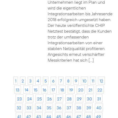
Unternehmen liegt im Plan und
wird die eigentlichen
Integrationsarbeiten bis Jahresende
2018 erfolgreich umgesetzt haben.
Der heute veröffentlichte CHIP
Netztest bestätigt, dass die Kunden
trotz der umfassenden
Integrationsarbeiten von einer
stabilen Netzqualität profitieren.
Angesichts erneut verschärfter
Messkriterien hat sich […]
1
2
3
4
5
6
7
8
9
10
11
12
13
14
15
16
17
18
19
20
21
22
23
24
25
26
27
28
29
30
31
32
33
34
35
36
37
38
39
40
41
42
43
44
45
46
47
48
49