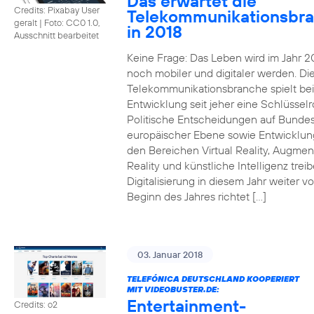
Das erwartet die
Credits: Pixabay User
Telekommunikationsbr
geralt
|
Foto: CC0 1.0,
in 2018
Ausschnitt bearbeitet
Keine Frage: Das Leben wird im Jahr 2
noch mobiler und digitaler werden. Di
Telekommunikationsbranche spielt bei
Entwicklung seit jeher eine Schlüsselro
Politische Entscheidungen auf Bunde
europäischer Ebene sowie Entwicklun
den Bereichen Virtual Reality, Augme
Reality und künstliche Intelligenz trei
Digitalisierung in diesem Jahr weiter vo
Beginn des Jahres richtet […]
03. Januar 2018
TELEFÓNICA DEUTSCHLAND KOOPERIERT
MIT VIDEOBUSTER.DE:
Entertainment-
Credits: o2