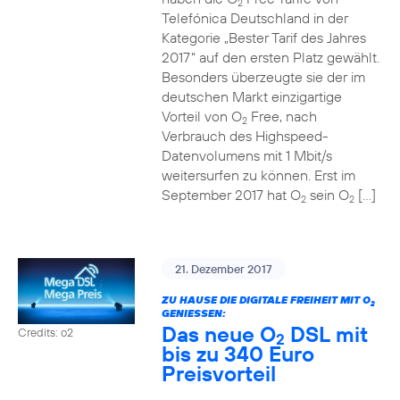
2
Telefónica Deutschland in der
Kategorie „Bester Tarif des Jahres
2017“ auf den ersten Platz gewählt.
Besonders überzeugte sie der im
deutschen Markt einzigartige
Vorteil von O
Free, nach
2
Verbrauch des Highspeed-
Datenvolumens mit 1 Mbit/s
weitersurfen zu können. Erst im
September 2017 hat O
sein O
[…]
2
2
21. Dezember 2017
ZU HAUSE DIE DIGITALE FREIHEIT MIT O
2
GENIESSEN:
Das neue O
DSL mit
Credits: o2
2
bis zu 340 Euro
Preisvorteil