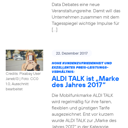
Data Debates eine neue
Veranstaltungsreihe. Damit will das
Unternehmen zusammen mit dem
Tagesspiegel wichtige Impulse für
[…]
22. Dezember 2017
HOHE KUNDENZUFRIEDENHEIT UND
EXZELLENTES PREIS-LEISTUNGS-
VERHÄLTNIS:
Credits: Pixabay User
ALDI TALK ist „Marke
Janeb13
|
Foto: CC0
des Jahres 2017“
1.0, Ausschnitt
bearbeitet
Die Mobilfunkmarke ALDI TALK
wird regelmäßig für ihre fairen,
flexiblen und günstigen Tarife
ausgezeichnet. Erst vor kurzem
wurde ALDI TALK zur „Marke des
Jahres 2017“ in der Kategorie