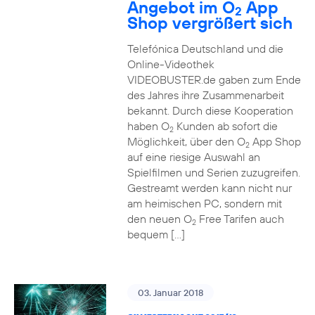
Angebot im O
App
2
Shop vergrößert sich
Telefónica Deutschland und die
Online-Videothek
VIDEOBUSTER.de gaben zum Ende
des Jahres ihre Zusammenarbeit
bekannt. Durch diese Kooperation
haben O
Kunden ab sofort die
2
Möglichkeit, über den O
App Shop
2
auf eine riesige Auswahl an
Spielfilmen und Serien zuzugreifen.
Gestreamt werden kann nicht nur
am heimischen PC, sondern mit
den neuen O
Free Tarifen auch
2
bequem […]
03. Januar 2018