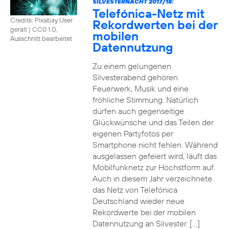
SILVESTERNACHT 2017/18:
Telefónica-Netz mit
Credits: Pixabay User
Rekordwerten bei der
geralt
|
CC0 1.0,
mobilen
Ausschnitt bearbeitet
Datennutzung
Zu einem gelungenen
Silvesterabend gehören
Feuerwerk, Musik und eine
fröhliche Stimmung. Natürlich
dürfen auch gegenseitige
Glückwünsche und das Teilen der
eigenen Partyfotos per
Smartphone nicht fehlen. Während
ausgelassen gefeiert wird, läuft das
Mobilfunknetz zur Höchstform auf.
Auch in diesem Jahr verzeichnete
das Netz von Telefónica
Deutschland wieder neue
Rekordwerte bei der mobilen
Datennutzung an Silvester. […]