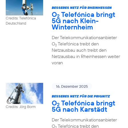
BESSERES NETZ FÜR RHEINHESSEN
O
Telefónica bringt
2
Credits: Telefónica
5G nach Klein-
Deutschland
Winternheim
Der Telekommunikationsanbieter
O
Telefónica treibt den
2
Netzausbau auch treibt den
Netzausbau in Rheinhessen weiter
voran
16. Dezember 2025
BESSERES NETZ FÜR DIE PRIGNITZ
O
Telefónica bringt
2
Credits: Jörg Borm
5G nach Karstädt
Der Telekommunikationsanbieter
O
Telefónica treibt den
2