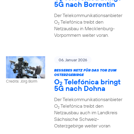
5G nach Borrentin
Der Telekommunikationsanbieter
O
Telefónica treibt den
2
Netzausbau in Mecklenburg-
Vorpommern weiter voran.
06. Januar 2026
BESSERES NETZ FÜR DAS TOR ZUM
OSTERZGEBIRGE
O
Telefónica bringt
Credits: Jörg Borm
2
5G nach Dohna
Der Telekommunikationsanbieter
O
Telefónica treibt den
2
Netzausbau auch im Landkreis
Sächsische Schweiz-
Osterzgebirge weiter voran