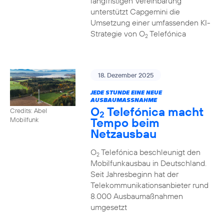
langfristigen Vereinbarung
unterstützt Capgemini die
Umsetzung einer umfassenden KI-
Strategie von O
Telefónica
2
18. Dezember 2025
JEDE STUNDE EINE NEUE
AUSBAUMASSNAHME
O
Telefónica macht
Credits: Abel
2
Tempo beim
Mobilfunk
Netzausbau
O
Telefónica beschleunigt den
2
Mobilfunkausbau in Deutschland.
Seit Jahresbeginn hat der
Telekommunikationsanbieter rund
8.000 Ausbaumaßnahmen
umgesetzt