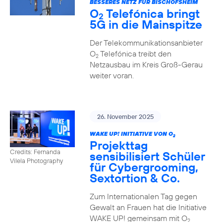
BESSERES NETZ FÜR BISCHOFSHEIM
O
Telefónica bringt
2
5G in die Mainspitze
Der Telekommunikationsanbieter
O
Telefónica treibt den
2
Netzausbau im Kreis Groß-Gerau
weiter voran.
26. November 2025
WAKE UP! INITIATIVE VON O
2
Projekttag
Credits: Fernanda
sensibilisiert Schüler
Vilela Photography
für Cybergrooming,
Sextortion & Co.
Zum Internationalen Tag gegen
Gewalt an Frauen hat die Initiative
WAKE UP! gemeinsam mit O
2