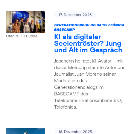
17. Dezember 2025
GENERATIONENDIALOG IM TELEFÓNICA
BASECAMP
KI als digitaler
Credits: Till Budde
Seelentröster? Jung
und Alt im Gespräch
Japanerin heiratet KI-Avatar – mit
dieser Meldung startete Autor und
Journalist Juan Moreno seiner
Moderation des
Generationendialogs im
BASECAMP des
Telekommunikationsanbieters O
2
Telefónica.
16. Dezember 2025