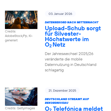
03. Januar 2026
DATENREKORD NACH MITTERNACHT
Upload-Schub sorgt
Credits:
für Silvester-
AdobeStock/Pp, KI-
Höchstwerte im
generiert
O
Netz
2
Der Jahreswechsel 2025/26
veränderte die mobile
Datennutzung in Deutschland
schlagartig
21. Dezember 2025
DEUTSCHLAND STREAMT AUF
REKORDNIVEAU
O
Telefónica meldet
Credits: Gettyimages
2