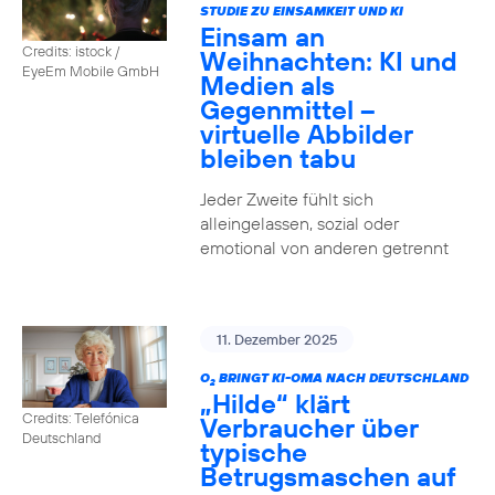
STUDIE ZU EINSAMKEIT UND KI
Einsam an
Credits: istock /
Weihnachten: KI und
EyeEm Mobile GmbH
Medien als
Gegenmittel –
virtuelle Abbilder
bleiben tabu
Jeder Zweite fühlt sich
alleingelassen, sozial oder
emotional von anderen getrennt
11. Dezember 2025
O
BRINGT KI-OMA NACH DEUTSCHLAND
2
„Hilde“ klärt
Credits: Telefónica
Verbraucher über
Deutschland
typische
Betrugsmaschen auf