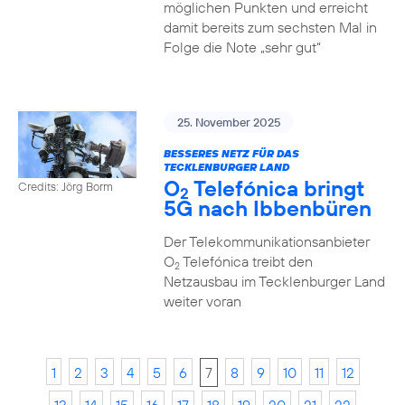
möglichen Punkten und erreicht
damit bereits zum sechsten Mal in
Folge die Note „sehr gut“
25. November 2025
BESSERES NETZ FÜR DAS
TECKLENBURGER LAND
O
Telefónica bringt
Credits: Jörg Borm
2
5G nach Ibbenbüren
Der Telekommunikationsanbieter
O
Telefónica treibt den
2
Netzausbau im Tecklenburger Land
weiter voran
1
2
3
4
5
6
7
8
9
10
11
12