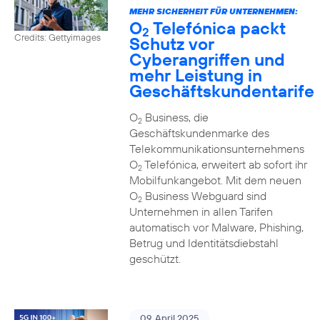
MEHR SICHERHEIT FÜR UNTERNEHMEN:
O
Telefónica packt
2
Credits: Gettyimages
Schutz vor
Cyberangriffen und
mehr Leistung in
Geschäftskundentarife
O
Business, die
2
Geschäftskundenmarke des
Telekommunikationsunternehmens
O
Telefónica, erweitert ab sofort ihr
2
Mobilfunkangebot. Mit dem neuen
O
Business Webguard sind
2
Unternehmen in allen Tarifen
automatisch vor Malware, Phishing,
Betrug und Identitätsdiebstahl
geschützt.
09. April 2025