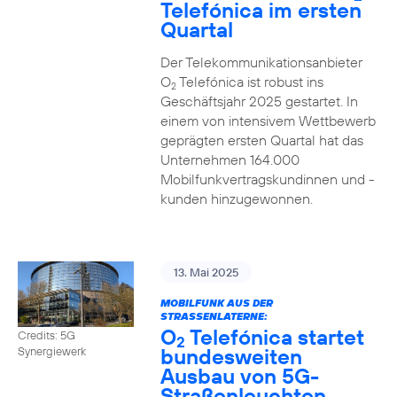
Telefónica im ersten
Quartal
Der Telekommunikationsanbieter
O
Telefónica ist robust ins
2
Geschäftsjahr 2025 gestartet. In
einem von intensivem Wettbewerb
geprägten ersten Quartal hat das
Unternehmen 164.000
Mobilfunkvertragskundinnen und -
kunden hinzugewonnen.
13. Mai 2025
MOBILFUNK AUS DER
STRASSENLATERNE:
O
Telefónica startet
Credits: 5G
2
bundesweiten
Synergiewerk
Ausbau von 5G-
Straßenleuchten