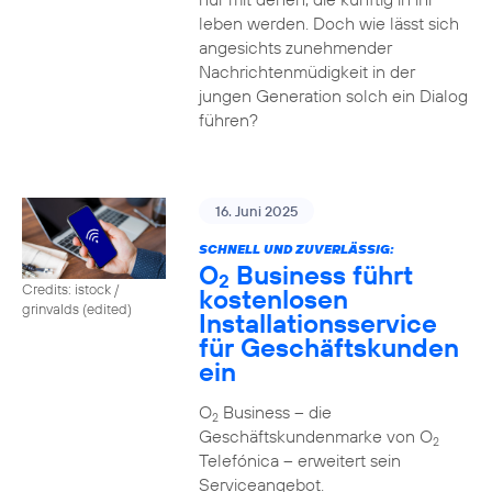
leben werden. Doch wie lässt sich
angesichts zunehmender
Nachrichtenmüdigkeit in der
jungen Generation solch ein Dialog
führen?
16. Juni 2025
SCHNELL UND ZUVERLÄSSIG:
O
Business führt
2
Credits: istock /
kostenlosen
grinvalds (edited)
Installationsservice
für Geschäftskunden
ein
O
Business – die
2
Geschäftskundenmarke von O
2
Telefónica – erweitert sein
Serviceangebot.