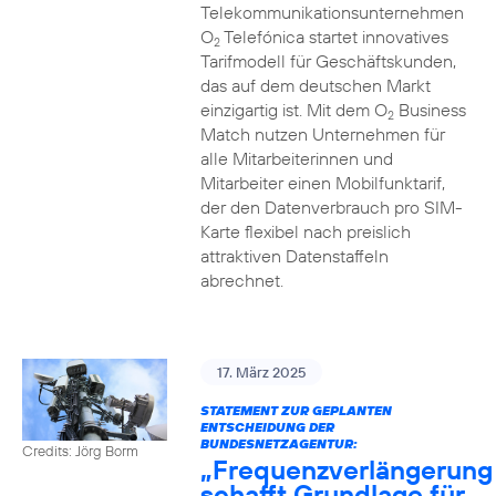
Telekommunikationsunternehmen
O
Telefónica startet innovatives
2
Tarifmodell für Geschäftskunden,
das auf dem deutschen Markt
einzigartig ist. Mit dem O
Business
2
Match nutzen Unternehmen für
alle Mitarbeiterinnen und
Mitarbeiter einen Mobilfunktarif,
der den Datenverbrauch pro SIM-
Karte flexibel nach preislich
attraktiven Datenstaffeln
abrechnet.
17. März 2025
STATEMENT ZUR GEPLANTEN
ENTSCHEIDUNG DER
BUNDESNETZAGENTUR:
Credits: Jörg Borm
„Frequenzverlängerung
schafft Grundlage für