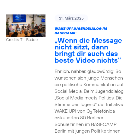
31. März 2025
WAKE UP! JUGENDDIALOG IM
BASECAMP:
„Wenn die Message
Credits: Till Budde
nicht sitzt, dann
bringt dir auch das
beste Video nichts“
Ehrlich, nahbar, glaubwürdig: So
wünschen sich junge Menschen
die politische Kommunikation auf
Social Media. Beim Jugenddialog
„Social Media meets Politics: Die
Stimme der Jugend“ der Initiative
WAKE UP! von O
Telefónica
2
diskutierten 80 Berliner
Schüler:innen im BASECAMP
Berlin mit jungen Politiker:innen