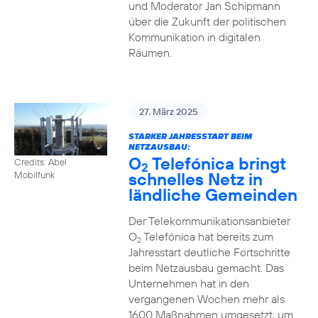
und Moderator Jan Schipmann
über die Zukunft der politischen
Kommunikation in digitalen
Räumen.
27. März 2025
STARKER JAHRESSTART BEIM
NETZAUSBAU:
O
Telefónica bringt
Credits: Abel
2
schnelles Netz in
Mobilfunk
ländliche Gemeinden
Der Telekommunikationsanbieter
O
Telefónica hat bereits zum
2
Jahresstart deutliche Fortschritte
beim Netzausbau gemacht. Das
Unternehmen hat in den
vergangenen Wochen mehr als
1600 Maßnahmen umgesetzt, um