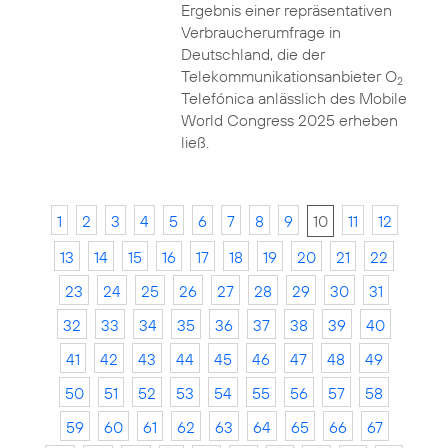
Ergebnis einer repräsentativen
Verbraucherumfrage in
Deutschland, die der
Telekommunikationsanbieter O
2
Telefónica anlässlich des Mobile
World Congress 2025 erheben
ließ.
1
2
3
4
5
6
7
8
9
10
11
12
13
14
15
16
17
18
19
20
21
22
23
24
25
26
27
28
29
30
31
32
33
34
35
36
37
38
39
40
41
42
43
44
45
46
47
48
49
50
51
52
53
54
55
56
57
58
59
60
61
62
63
64
65
66
67