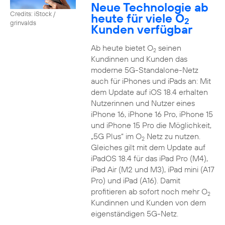
Neue Technologie ab
Credits: iStock /
heute für viele O
2
grinvalds
Kunden verfügbar
Ab heute bietet O
seinen
2
Kundinnen und Kunden das
moderne 5G-Standalone-Netz
auch für iPhones und iPads an: Mit
dem Update auf iOS 18.4 erhalten
Nutzerinnen und Nutzer eines
iPhone 16, iPhone 16 Pro, iPhone 15
und iPhone 15 Pro die Möglichkeit,
„5G Plus“ im O
Netz zu nutzen.
2
Gleiches gilt mit dem Update auf
iPadOS 18.4 für das iPad Pro (M4),
iPad Air (M2 und M3), iPad mini (A17
Pro) und iPad (A16). Damit
profitieren ab sofort noch mehr O
2
Kundinnen und Kunden von dem
eigenständigen 5G-Netz.