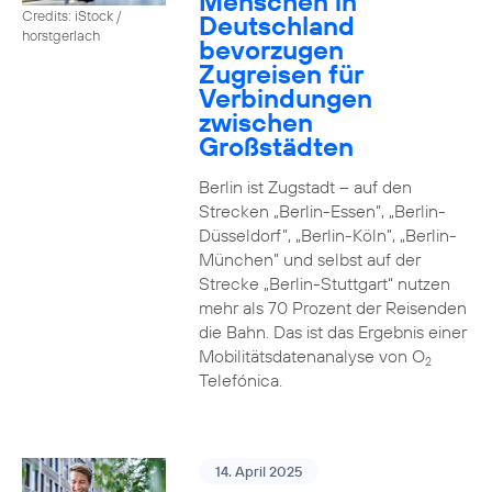
Menschen in
Credits: iStock /
Deutschland
horstgerlach
bevorzugen
Zugreisen für
Verbindungen
zwischen
Großstädten
Berlin ist Zugstadt – auf den
Strecken „Berlin-Essen”, „Berlin-
Düsseldorf”, „Berlin-Köln”, „Berlin-
München” und selbst auf der
Strecke „Berlin-Stuttgart“ nutzen
mehr als 70 Prozent der Reisenden
die Bahn. Das ist das Ergebnis einer
Mobilitätsdatenanalyse von O
2
Telefónica.
14. April 2025