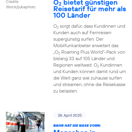
O
bietet günstigen
Credits:
2
Reisetarif für mehr als
iStock/ljubaphoto
100 Länder
O
sorgt dafür, dass Kundinnen und
2
Kunden auch auf Fernreisen
supergünstig surfen: Der
Mobilfunkanbieter erweitert das
„O
Roaming Plus World“-Pack von
2
bislang 33 auf 105 Länder und
Regionen weltweit. O
Kundinnen
2
und Kunden können damit rund um
die Welt ganz wie zuhause surfen
und streamen, ohne die Reisekasse
zu belasten.
28. April 2025
BAHN HAT DIE NASE VORN: