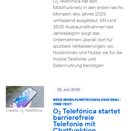
O
Telefónica hat sein
2
Mobilfunknetz in den ersten sechs
Monaten des Jahres 2025
umfassend ausgebaut. Mit rund
3500 Ausbaumaßnahmen seit
Jahresbeginn sorgt das
Unternehmen überall dort für
spürbare Verbesserungen, wo
Nutzerinnen und Nutzer sie für die
mobile Telefonie und
Datennutzung benötigen.
25. Juni 2025
NEUE MOBILFUNKTECHNOLOGIE REAL-
TIME-TEXT:
O
Telefónica startet
Credits: O
Telefónica
2
2
barrierefreie
Telefonie mit
Chatfunktion