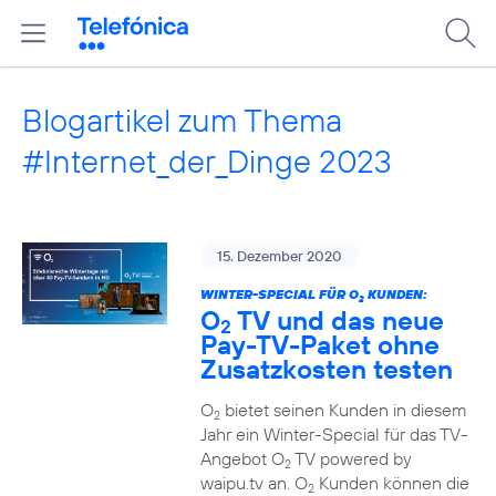
Blogartikel zum Thema
#Internet_der_Dinge 2023
15. Dezember 2020
WINTER-SPECIAL FÜR O
KUNDEN:
2
O
TV und das neue
2
Pay-TV-Paket ohne
Zusatzkosten testen
O
bietet seinen Kunden in diesem
2
Jahr ein Winter-Special für das TV-
Angebot O
TV powered by
2
waipu.tv an. O
Kunden können die
2