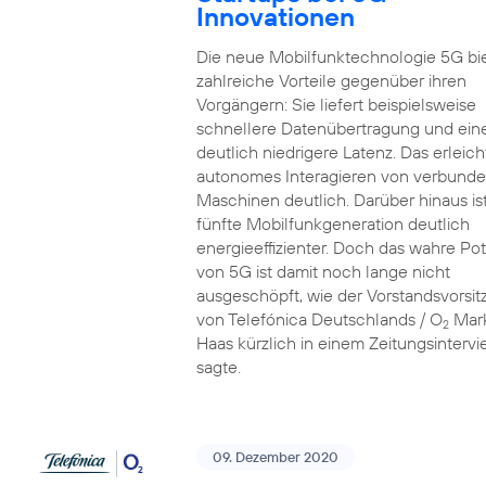
Innovationen
Die neue Mobilfunktechnologie 5G bi
zahlreiche Vorteile gegenüber ihren
Vorgängern: Sie liefert beispielsweise
schnellere Datenübertragung und ein
deutlich niedrigere Latenz. Das erleich
autonomes Interagieren von verbund
Maschinen deutlich. Darüber hinaus ist
fünfte Mobilfunkgeneration deutlich
energieeffizienter. Doch das wahre Pot
von 5G ist damit noch lange nicht
ausgeschöpft, wie der Vorstandsvorsi
von Telefónica Deutschlands / O
Mar
2
Haas kürzlich in einem Zeitungsinterv
sagte.
09. Dezember 2020