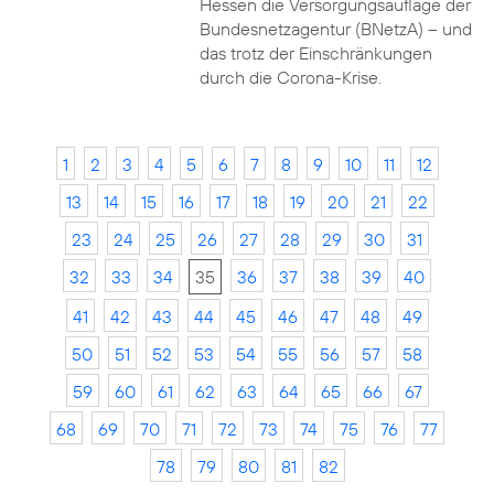
Hessen die Versorgungsauflage der
Bundesnetzagentur (BNetzA) – und
das trotz der Einschränkungen
durch die Corona-Krise.
1
2
3
4
5
6
7
8
9
10
11
12
13
14
15
16
17
18
19
20
21
22
23
24
25
26
27
28
29
30
31
32
33
34
35
36
37
38
39
40
41
42
43
44
45
46
47
48
49
50
51
52
53
54
55
56
57
58
59
60
61
62
63
64
65
66
67
68
69
70
71
72
73
74
75
76
77
78
79
80
81
82