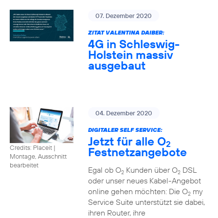
07. Dezember 2020
ZITAT VALENTINA DAIBER:
4G in Schleswig-
Holstein massiv
ausgebaut
04. Dezember 2020
DIGITALER SELF SERVICE:
Jetzt für alle O
2
Credits: Placeit
|
Festnetzangebote
Montage, Ausschnitt
bearbeitet
Egal ob O
Kunden über O
DSL
2
2
oder unser neues Kabel-Angebot
online gehen möchten: Die O
my
2
Service Suite unterstützt sie dabei,
ihren Router, ihre