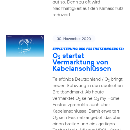
gut so. Denn zu oft wird
Nachhaltigkeit auf den Klimaschutz
reduziert.
30. November 2020
ERWEITERUNG DES FESTNETZANGEBOTS:
O
startet
2
Vermarktung von
Kabelanschlüssen
Telefónica Deutschland / O
bringt
2
neuen Schwung in den deutschen
Breitbandmarkt: Ab heute
vermarktet O
seine O
my Home
2
2
Festnetzprodukte auch über
Kabelanschlüsse. Damit erweitert
O
sein Festnetzangebot, das über
2
einen breiten und einzigartigen