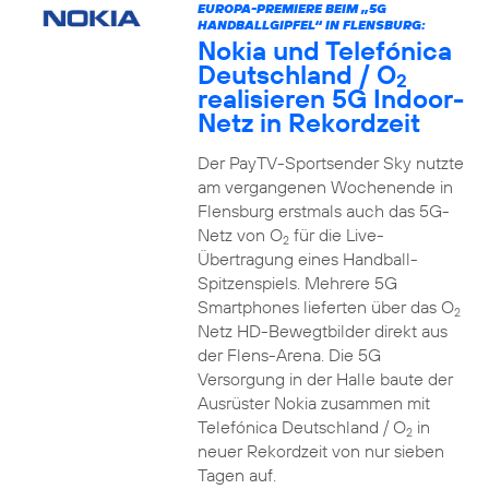
EUROPA-PREMIERE BEIM „5G
HANDBALLGIPFEL“ IN FLENSBURG:
Nokia und Telefónica
Deutschland / O
2
realisieren 5G Indoor-
Netz in Rekordzeit
Der PayTV-Sportsender Sky nutzte
am vergangenen Wochenende in
Flensburg erstmals auch das 5G-
Netz von O
für die Live-
2
Übertragung eines Handball-
Spitzenspiels. Mehrere 5G
Smartphones lieferten über das O
2
Netz HD-Bewegtbilder direkt aus
der Flens-Arena. Die 5G
Versorgung in der Halle baute der
Ausrüster Nokia zusammen mit
Telefónica Deutschland / O
in
2
neuer Rekordzeit von nur sieben
Tagen auf.