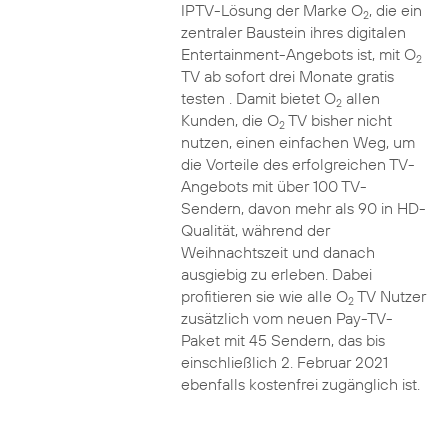
IPTV-Lösung der Marke O
, die ein
2
zentraler Baustein ihres digitalen
Entertainment-Angebots ist, mit O
2
TV ab sofort drei Monate gratis
testen . Damit bietet O
allen
2
Kunden, die O
TV bisher nicht
2
nutzen, einen einfachen Weg, um
die Vorteile des erfolgreichen TV-
Angebots mit über 100 TV-
Sendern, davon mehr als 90 in HD-
Qualität, während der
Weihnachtszeit und danach
ausgiebig zu erleben. Dabei
profitieren sie wie alle O
TV Nutzer
2
zusätzlich vom neuen Pay-TV-
Paket mit 45 Sendern, das bis
einschließlich 2. Februar 2021
ebenfalls kostenfrei zugänglich ist.