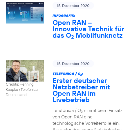
15. Dezember 2020
INFOGRAFIK:
Open RAN –
Innovative Technik für
das O
Mobilfunknetz
2
15. Dezember 2020
TELEFÓNICA / O
:
2
Erster deutscher
Credits: Henning
Netzbetreiber mit
Koepke / Telefónica
Open RAN im
Deutschland
Livebetrieb
Telefónica / O
nimmt beim Einsatz
2
von Open RAN eine
technologische Vorreiterrolle ein.
Als erster deutscher Netzbetreiber