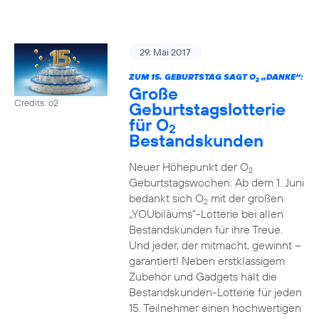
29. Mai 2017
ZUM 15. GEBURTSTAG SAGT O
„DANKE“:
2
Große
Credits: o2
Geburtstagslotterie
für O
2
Bestandskunden
Neuer Höhepunkt der O
2
Geburtstagswochen: Ab dem 1. Juni
bedankt sich O
mit der großen
2
„YOUbiläums“-Lotterie bei allen
Bestandskunden für ihre Treue.
Und jeder, der mitmacht, gewinnt –
garantiert! Neben erstklassigem
Zubehör und Gadgets hält die
Bestandskunden-Lotterie für jeden
15. Teilnehmer einen hochwertigen