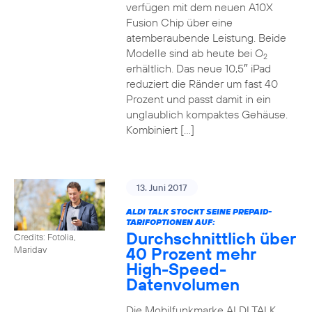
verfügen mit dem neuen A10X
Fusion Chip über eine
atemberaubende Leistung. Beide
Modelle sind ab heute bei O
2
erhältlich. Das neue 10,5″ iPad
reduziert die Ränder um fast 40
Prozent und passt damit in ein
unglaublich kompaktes Gehäuse.
Kombiniert […]
13. Juni 2017
ALDI TALK STOCKT SEINE PREPAID-
TARIFOPTIONEN AUF:
Durchschnittlich über
Credits: Fotolia,
40 Prozent mehr
Maridav
High-Speed-
Datenvolumen
Die Mobilfunkmarke ALDI TALK