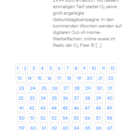
29,99 Euro erhältlich. Mit diesem
einmaligen Tarif startet O
seine
2
groß angelegte
Geburtstagskampagne. In den
kommenden Wochen werden auf
digitalen Out-of-Home-
Werbeflächen, online sowie im
Radio der O
Free 15 […]
2
1
2
3
4
5
6
7
8
9
10
11
12
13
14
15
16
17
18
19
20
21
22
23
24
25
26
27
28
29
30
31
32
33
34
35
36
37
38
39
40
41
42
43
44
45
46
47
48
49
50
51
52
53
54
55
56
57
58
59
60
61
62
63
64
65
66
67