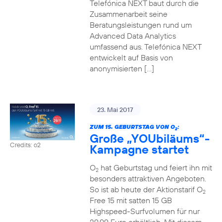
Telefónica NEXT baut durch die
Zusammenarbeit seine
Beratungsleistungen rund um
Advanced Data Analytics
umfassend aus. Telefónica NEXT
entwickelt auf Basis von
anonymisierten […]
23. Mai 2017
ZUM 15. GEBURTSTAG VON O
:
2
Große „YOUbiläums“-
Credits: o2
Kampagne startet
O
hat Geburtstag und feiert ihn mit
2
besonders attraktiven Angeboten.
So ist ab heute der Aktionstarif O
2
Free 15 mit satten 15 GB
Highspeed-Surfvolumen für nur