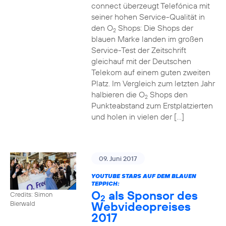
connect überzeugt Telefónica mit
seiner hohen Service-Qualität in
den O
Shops: Die Shops der
2
blauen Marke landen im großen
Service-Test der Zeitschrift
gleichauf mit der Deutschen
Telekom auf einem guten zweiten
Platz. Im Vergleich zum letzten Jahr
halbieren die O
Shops den
2
Punkteabstand zum Erstplatzierten
und holen in vielen der […]
09. Juni 2017
YOUTUBE STARS AUF DEM BLAUEN
TEPPICH:
O
als Sponsor des
Credits: Simon
2
Webvideopreises
Bierwald
2017