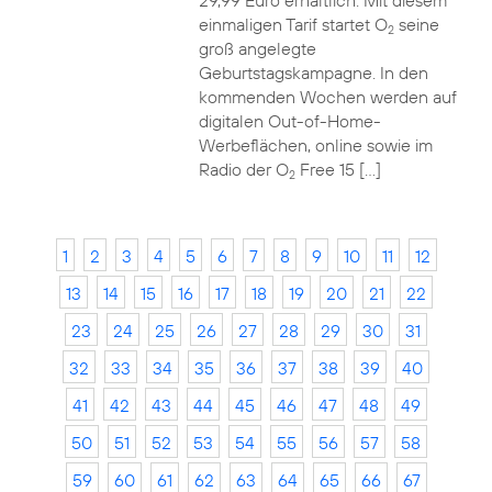
29,99 Euro erhältlich. Mit diesem
einmaligen Tarif startet O
seine
2
groß angelegte
Geburtstagskampagne. In den
kommenden Wochen werden auf
digitalen Out-of-Home-
Werbeflächen, online sowie im
Radio der O
Free 15 […]
2
1
2
3
4
5
6
7
8
9
10
11
12
13
14
15
16
17
18
19
20
21
22
23
24
25
26
27
28
29
30
31
32
33
34
35
36
37
38
39
40
41
42
43
44
45
46
47
48
49
50
51
52
53
54
55
56
57
58
59
60
61
62
63
64
65
66
67