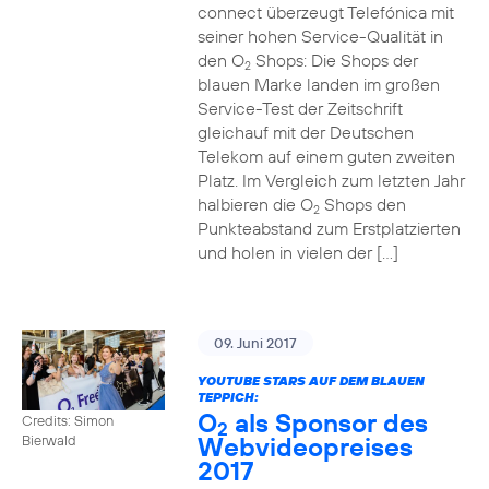
connect überzeugt Telefónica mit
seiner hohen Service-Qualität in
den O
Shops: Die Shops der
2
blauen Marke landen im großen
Service-Test der Zeitschrift
gleichauf mit der Deutschen
Telekom auf einem guten zweiten
Platz. Im Vergleich zum letzten Jahr
halbieren die O
Shops den
2
Punkteabstand zum Erstplatzierten
und holen in vielen der […]
09. Juni 2017
YOUTUBE STARS AUF DEM BLAUEN
TEPPICH:
O
als Sponsor des
Credits: Simon
2
Webvideopreises
Bierwald
2017