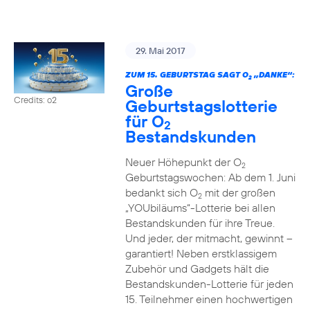
29. Mai 2017
ZUM 15. GEBURTSTAG SAGT O
„DANKE“:
2
Große
Credits: o2
Geburtstagslotterie
für O
2
Bestandskunden
Neuer Höhepunkt der O
2
Geburtstagswochen: Ab dem 1. Juni
bedankt sich O
mit der großen
2
„YOUbiläums“-Lotterie bei allen
Bestandskunden für ihre Treue.
Und jeder, der mitmacht, gewinnt –
garantiert! Neben erstklassigem
Zubehör und Gadgets hält die
Bestandskunden-Lotterie für jeden
15. Teilnehmer einen hochwertigen