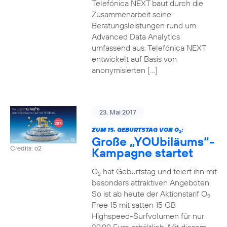
Telefónica NEXT baut durch die
Zusammenarbeit seine
Beratungsleistungen rund um
Advanced Data Analytics
umfassend aus. Telefónica NEXT
entwickelt auf Basis von
anonymisierten […]
23. Mai 2017
ZUM 15. GEBURTSTAG VON O
:
2
Große „YOUbiläums“-
Credits: o2
Kampagne startet
O
hat Geburtstag und feiert ihn mit
2
besonders attraktiven Angeboten.
So ist ab heute der Aktionstarif O
2
Free 15 mit satten 15 GB
Highspeed-Surfvolumen für nur