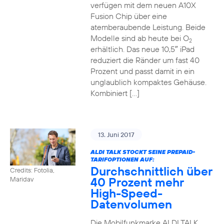
verfügen mit dem neuen A10X
Fusion Chip über eine
atemberaubende Leistung. Beide
Modelle sind ab heute bei O
2
erhältlich. Das neue 10,5″ iPad
reduziert die Ränder um fast 40
Prozent und passt damit in ein
unglaublich kompaktes Gehäuse.
Kombiniert […]
13. Juni 2017
ALDI TALK STOCKT SEINE PREPAID-
TARIFOPTIONEN AUF:
Durchschnittlich über
Credits: Fotolia,
40 Prozent mehr
Maridav
High-Speed-
Datenvolumen
Die Mobilfunkmarke ALDI TALK