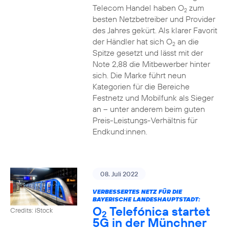
Telecom Handel haben O
zum
2
besten Netzbetreiber und Provider
des Jahres gekürt. Als klarer Favorit
der Händler hat sich O
an die
2
Spitze gesetzt und lässt mit der
Note 2,88 die Mitbewerber hinter
sich. Die Marke führt neun
Kategorien für die Bereiche
Festnetz und Mobilfunk als Sieger
an – unter anderem beim guten
Preis-Leistungs-Verhältnis für
Endkund:innen.
08. Juli 2022
VERBESSERTES NETZ FÜR DIE
BAYERISCHE LANDESHAUPTSTADT:
O
Telefónica startet
Credits: iStock
2
5G in der Münchner