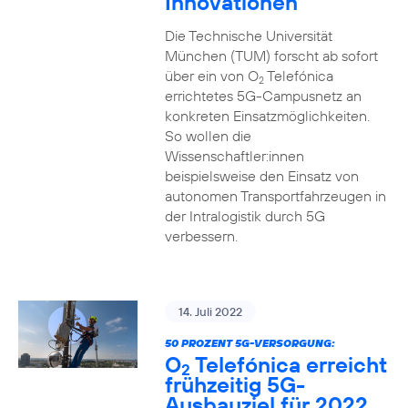
Innovationen
Die Technische Universität
München (TUM) forscht ab sofort
über ein von O
Telefónica
2
errichtetes 5G-Campusnetz an
konkreten Einsatzmöglichkeiten.
So wollen die
Wissenschaftler:innen
beispielsweise den Einsatz von
autonomen Transportfahrzeugen in
der Intralogistik durch 5G
verbessern.
14. Juli 2022
50 PROZENT 5G-VERSORGUNG:
O
Telefónica erreicht
2
frühzeitig 5G-
Ausbauziel für 2022