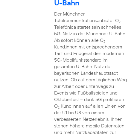
U-Bahn
Der Münchner
Telekommunikationsanbieter O
2
Telefónica startet sein schnelles
5G-Netz in der Münchner U-Bahn.
Ab sofort können alle O
2
Kund:innen mit entsprechendem
Tarif und Endgerät den modernen
5G-Mobilfunkstandard im
gesamten U-Bahn-Netz der
bayerischen Landeshauptstadt
nutzen. Ob auf dem täglichen Weg
zur Arbeit oder unterwegs zu
Events wie Fußballspielen und
Oktoberfest – dank 5G profitieren
O
Kund:innen auf allen Linien von
2
der U1 bis U8 von einem
verbesserten Netzerlebnis. Ihnen
stehen höhere mobile Datenraten
und mehr Netzkapazitäten zur