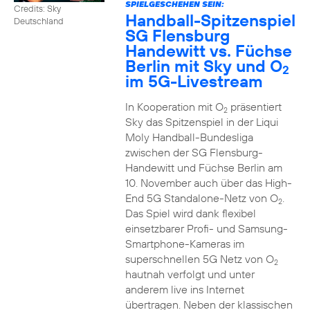
SPIELGESCHEHEN SEIN:
Credits: Sky
Handball-Spitzenspiel
Deutschland
SG Flensburg
Handewitt vs. Füchse
Berlin mit Sky und O
2
im 5G-Livestream
In Kooperation mit O
präsentiert
2
Sky das Spitzenspiel in der Liqui
Moly Handball-Bundesliga
zwischen der SG Flensburg-
Handewitt und Füchse Berlin am
10. November auch über das High-
End 5G Standalone-Netz von O
.
2
Das Spiel wird dank flexibel
einsetzbarer Profi- und Samsung-
Smartphone-Kameras im
superschnellen 5G Netz von O
2
hautnah verfolgt und unter
anderem live ins Internet
übertragen. Neben der klassischen