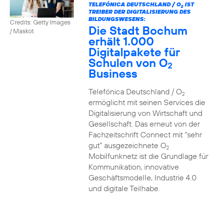
TELEFÓNICA DEUTSCHLAND / O
IST
2
TREIBER DER DIGITALISIERUNG DES
BILDUNGSWESENS:
Credits: Getty Images
Die Stadt Bochum
/ Maskot
erhält 1.000
Digitalpakete für
Schulen von O
2
Business
Telefónica Deutschland / O
2
ermöglicht mit seinen Services die
Digitalisierung von Wirtschaft und
Gesellschaft. Das erneut von der
Fachzeitschrift Connect mit “sehr
gut” ausgezeichnete O
2
Mobilfunknetz ist die Grundlage für
Kommunikation, innovative
Geschäftsmodelle, Industrie 4.0
und digitale Teilhabe.