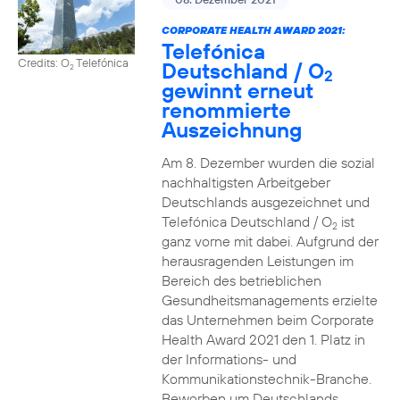
CORPORATE HEALTH AWARD 2021:
Telefónica
Credits: O
Telefónica
Deutschland / O
2
2
gewinnt erneut
renommierte
Auszeichnung
Am 8. Dezember wurden die sozial
nachhaltigsten Arbeitgeber
Deutschlands ausgezeichnet und
Telefónica Deutschland / O
ist
2
ganz vorne mit dabei. Aufgrund der
herausragenden Leistungen im
Bereich des betrieblichen
Gesundheitsmanagements erzielte
das Unternehmen beim Corporate
Health Award 2021 den 1. Platz in
der Informations- und
Kommunikationstechnik-Branche.
Beworben um Deutschlands