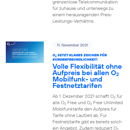
grenzenlose Telekommunikation
für zuhause und unterwegs zu
einem herausragenden Preis-
Leistungs-Verhältnis.
11. November 2021
O
SETZT KLARES ZEICHEN FÜR
2
KUNDENFREUNDLICHKEIT:
Volle Flexibilität ohne
Aufpreis bei allen O
2
Mobilfunk- und
Festnetztarifen
Ab 1. Dezember 2021 schafft O
für
2
alle O
Free und O
Free Unlimited
2
2
Mobilfunktarife den Aufpreis für
Tarife ohne Laufzeit ab. Für
Festnetztarife gibt es bereits solch
ein Angebot. Zudem reduziert O
2