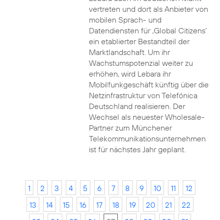
vertreten und dort als Anbieter von
mobilen Sprach- und
Datendiensten für ‚Global Citizens‘
ein etablierter Bestandteil der
Marktlandschaft. Um ihr
Wachstumspotenzial weiter zu
erhöhen, wird Lebara ihr
Mobilfunkgeschäft künftig über die
Netzinfrastruktur von Telefónica
Deutschland realisieren. Der
Wechsel als neuester Wholesale-
Partner zum Münchener
Telekommunikationsunternehmen
ist für nächstes Jahr geplant.
1
2
3
4
5
6
7
8
9
10
11
12
13
14
15
16
17
18
19
20
21
22