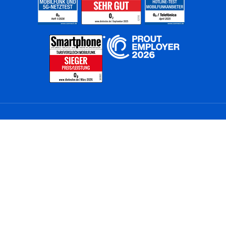
Home
Unternehmen
Netze
Nachhaltigkeit
Kunden
Investoren
Partner
Karriere
Presse
News
Privatkunden
Geschäftskunden
Worldwide