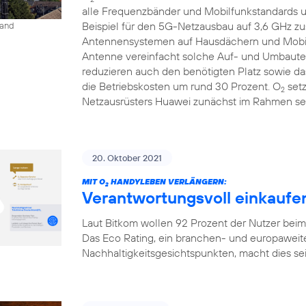
alle Frequenzbänder und Mobilfunkstandards un
Beispiel für den 5G-Netzausbau auf 3,6 GHz 
land
Antennensystemen auf Hausdächern und Mobilfu
Antenne vereinfacht solche Auf- und Umbauten
reduzieren auch den benötigten Platz sowie 
die Betriebskosten um rund 30 Prozent. O
setz
2
Netzausrüsters Huawei zunächst im Rahmen sei
20. Oktober 2021
MIT O
HANDYLEBEN VERLÄNGERN:
2
Verantwortungsvoll einkaufen
Laut Bitkom wollen 92 Prozent der Nutzer bei
Das Eco Rating, ein branchen- und europaweit
Nachhaltigkeitsgesichtspunkten, macht dies seit