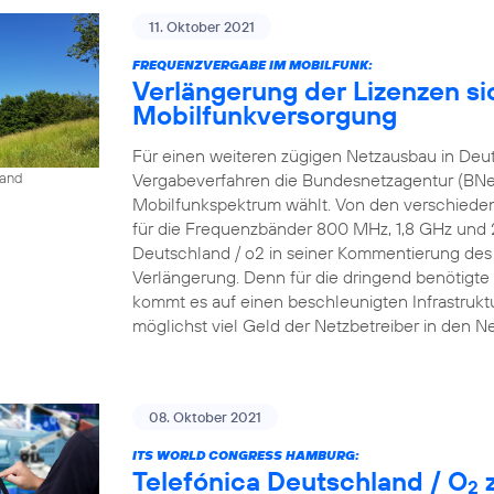
11. Oktober 2021
FREQUENZVERGABE IM MOBILFUNK:
Verlängerung der Lizenzen si
Mobilfunkversorgung
Für einen weiteren zügigen Netzausbau in Deu
Vergabeverfahren die Bundesnetzagentur (BNe
land
Mobilfunkspektrum wählt. Von den verschieden
für die Frequenzbänder 800 MHz, 1,8 GHz und 2,6
Deutschland / o2 in seiner Kommentierung des P
Verlängerung. Denn für die dringend benötigte 
kommt es auf einen beschleunigten Infrastrukt
möglichst viel Geld der Netzbetreiber in den N
08. Oktober 2021
ITS WORLD CONGRESS HAMBURG:
Telefónica Deutschland / O
z
2