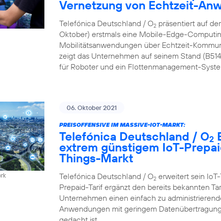
Vernetzung von Echtzeit-A
Telefónica Deutschland / O
präsentiert auf de
2
Oktober) erstmals eine Mobile-Edge-Computing
Mobilitätsanwendungen über Echtzeit-Kommun
zeigt das Unternehmen auf seinem Stand (B51
für Roboter und ein Flottenmanagement-Syste
06. Oktober 2021
PREISOFFENSIVE IM MASSIVE-IOT-MARKT:
Telefónica Deutschland / O
B
2
extrem günstigem IoT-Prepaid
Things-Markt
Telefónica Deutschland / O
erweitert sein IoT-
ork
2
Prepaid-Tarif ergänzt den bereits bekannten Ta
Unternehmen einen einfach zu administrierenden
Anwendungen mit geringem Datenübertragungs
gedacht ist.