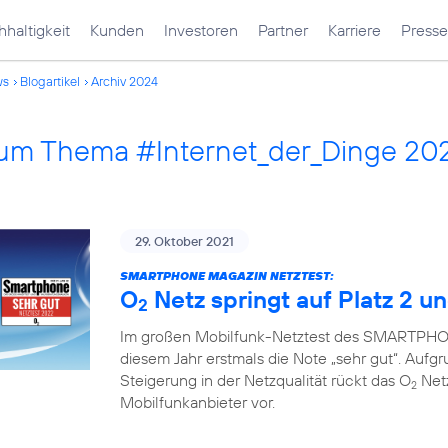
haltigkeit
Kunden
Investoren
Partner
Karriere
Presse
ws
Blogartikel
Archiv 2024
 zum Thema #Internet_der_Dinge 20
29. Oktober 2021
SMARTPHONE MAGAZIN NETZTEST:
O
Netz springt auf Platz 2 un
2
Im großen Mobilfunk-Netztest des SMARTPHON
diesem Jahr erstmals die Note „sehr gut“. Auf
Steigerung in der Netzqualität rückt das O
Netz
2
Mobilfunkanbieter vor.