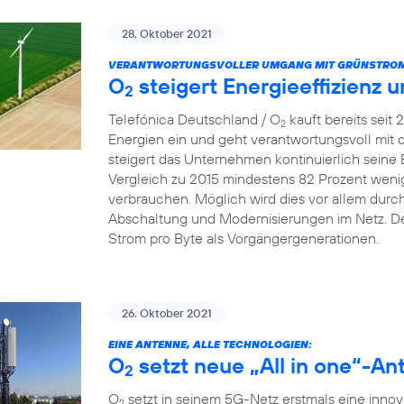
28. Oktober 2021
VERANTWORTUNGSVOLLER UMGANG MIT GRÜNSTROM
O
steigert Energieeffizienz 
2
Telefónica Deutschland / O
kauft bereits seit
2
Energien ein und geht verantwortungsvoll mit
steigert das Unternehmen kontinuierlich seine 
Vergleich zu 2015 mindestens 82 Prozent wenig
verbrauchen. Möglich wird dies vor allem dur
Abschaltung und Modernisierungen im Netz. De
Strom pro Byte als Vorgängergenerationen.
26. Oktober 2021
EINE ANTENNE, ALLE TECHNOLOGIEN:
O
setzt neue „All in one“-An
2
O
setzt in seinem 5G-Netz erstmals eine innova
2