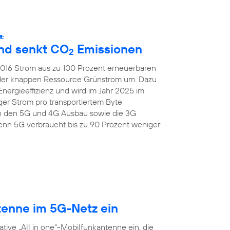
:
und senkt CO
Emissionen
2
 2016 Strom aus zu 100 Prozent erneuerbaren
 der knappen Ressource Grünstrom um. Dazu
Energieeffizienz und wird im Jahr 2025 im
er Strom pro transportiertem Byte
ch den 5G und 4G Ausbau sowie die 3G
nn 5G verbraucht bis zu 90 Prozent weniger
tenne im 5G-Netz ein
tive „All in one“-Mobilfunkantenne ein, die