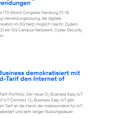
nwendungen
m ITS World Congress Hamburg (11.-15.
-Vernetzungslösung, die digitale
ikation im 5G Netz möglich macht. Zudem
42) ein 5G Campus-Netzwerk, Cyber Security
m.
usiness demokratisiert mit
-Tarif den Internet of
Tarif-Portfolio: Der neue O
Business Easy IoT
2
rif IoT Connect. O
Business Easy IoT gibt
2
 Tarif an die Hand, der insbesondere für IoT-
bedarf und sehr langer Nutzungsdauer