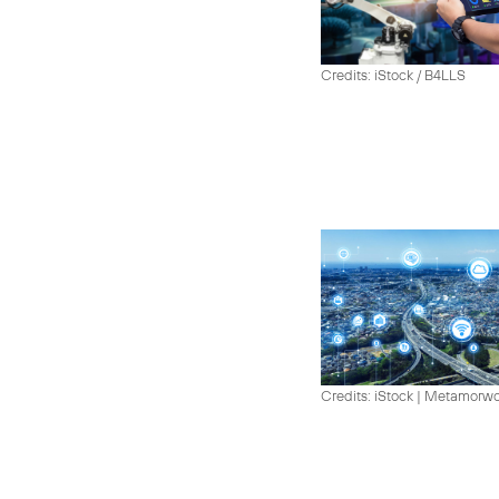
Credits: iStock / B4LLS
Credits: iStock | Metamorw