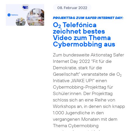
08. Februar 2022
PROJEKTTAG ZUM SAFER INTERNET DAY:
O
Telefónica
2
zeichnet bestes
Video zum Thema
Cybermobbing aus
Zum bundesweite Aktionstag Safer
Internet Day 2022 “Fit für die
Demokratie, stark für die
Gesellschaft” veranstaltete die O
2
Initiative „WAKE UP!“ einen
Cybermobbing-Projekttag für
Schüler:innen. Der Projekttag
schloss sich an eine Reihe von
Workshops an, in denen sich knapp
1.000 Jugendliche in den
vergangenen Monaten mit dem
Thema Cybermobbing