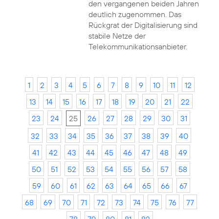
den vergangenen beiden Jahren
deutlich zugenommen. Das
Rückgrat der Digitalisierung sind
stabile Netze der
Telekommunikationsanbieter.
1
2
3
4
5
6
7
8
9
10
11
12
13
14
15
16
17
18
19
20
21
22
23
24
25
26
27
28
29
30
31
32
33
34
35
36
37
38
39
40
41
42
43
44
45
46
47
48
49
50
51
52
53
54
55
56
57
58
59
60
61
62
63
64
65
66
67
68
69
70
71
72
73
74
75
76
77