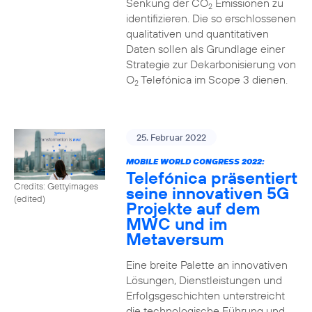
Senkung der CO
Emissionen zu
2
identifizieren. Die so erschlossenen
qualitativen und quantitativen
Daten sollen als Grundlage einer
Strategie zur Dekarbonisierung von
O
Telefónica im Scope 3 dienen.
2
25. Februar 2022
MOBILE WORLD CONGRESS 2022:
Telefónica präsentiert
Credits: Gettyimages
seine innovativen 5G
(edited)
Projekte auf dem
MWC und im
Metaversum
Eine breite Palette an innovativen
Lösungen, Dienstleistungen und
Erfolgsgeschichten unterstreicht
die technologische Führung und