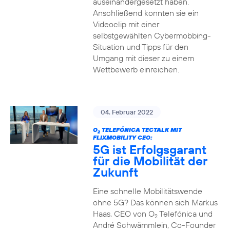
auseinandergesetzt haben.
Anschließend konnten sie ein
Videoclip mit einer
selbstgewählten Cybermobbing-
Situation und Tipps für den
Umgang mit dieser zu einem
Wettbewerb einreichen.
04. Februar 2022
O
TELEFÓNICA TECTALK MIT
2
FLIXMOBILITY CEO:
5G ist Erfolgsgarant
für die Mobilität der
Zukunft
Eine schnelle Mobilitätswende
ohne 5G? Das können sich Markus
Haas, CEO von O
Telefónica und
2
André Schwämmlein, Co-Founder