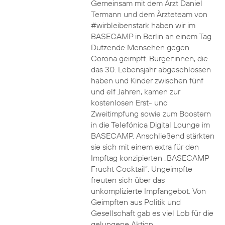
Gemeinsam mit dem Arzt Daniel
Termann und dem Ärzteteam von
#wirbleibenstark haben wir im
BASECAMP in Berlin an einem Tag
Dutzende Menschen gegen
Corona geimpft. Bürger:innen, die
das 30. Lebensjahr abgeschlossen
haben und Kinder zwischen fünf
und elf Jahren, kamen zur
kostenlosen Erst- und
Zweitimpfung sowie zum Boostern
in die Telefónica Digital Lounge im
BASECAMP. Anschließend stärkten
sie sich mit einem extra für den
Impftag konzipierten „BASECAMP
Frucht Cocktail“. Ungeimpfte
freuten sich über das
unkomplizierte Impfangebot. Von
Geimpften aus Politik und
Gesellschaft gab es viel Lob für die
gelungene Aktion.