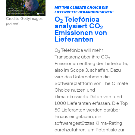
MIT THE CLIMATE CHOICE DIE
LIEFERKETTE DEKARBONISIEREN:
O
Telefónica
Credits: Gettyimages
2
analysiert CO
(edited)
2
Emissionen von
Lieferanten
O
Telefónica will mehr
2
Transparenz über ihre CO
2
Emissionen entlang der Lieferkette,
also im Scope 3, schaffen. Dazu
wird das Unternehmen die
Softwareplattform von The Climate
Choice nutzen und
klimafokussierte Daten von rund
1.000 Lieferanten erfassen. Die Top
50 Lieferanten werden darüber
hinaus eingeladen, ein
softwaregestütztes Klima-Rating
durchzuführen, um Potentiale zur