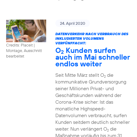
24. April 2020
DATENVERKEHR NACH VERBRAUCH DES
INKLUDIERTEN VOLUMENS
VERFÜNFFACHT:
Credits: Placeit
|
O
Kunden surfen
Montage, Ausschnitt
2
auch im Mai schneller
bearbeitet
endlos weiter
Seit Mitte März stellt O
die
2
kommunikative Grundversorgung
seiner Millionen Privat- und
Geschäftskunden während der
Corona-Krise sicher: Ist das
monatliche Highspeed-
Datenvolumen verbraucht, surfen
Kunden seitdem deutlich schneller
weiter. Nun verlängert O
die
2
Maßnahme vorläufig bis zum 31.