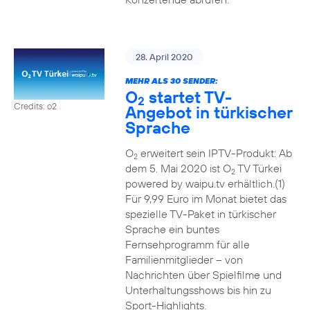
28. April 2020
MEHR ALS 30 SENDER:
O
startet TV-
2
Credits: o2
Angebot in türkischer
Sprache
O
erweitert sein IPTV-Produkt: Ab
2
dem 5. Mai 2020 ist O
TV Türkei
2
powered by waipu.tv erhältlich.(1)
Für 9,99 Euro im Monat bietet das
spezielle TV-Paket in türkischer
Sprache ein buntes
Fernsehprogramm für alle
Familienmitglieder – von
Nachrichten über Spielfilme und
Unterhaltungsshows bis hin zu
Sport-Highlights.