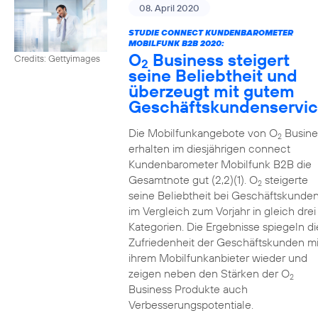
08. April 2020
STUDIE CONNECT KUNDENBAROMETER
MOBILFUNK B2B 2020:
O
Business steigert
Credits: Gettyimages
2
seine Beliebtheit und
überzeugt mit gutem
Geschäftskundenservi
Die Mobilfunkangebote von O
Busine
2
erhalten im diesjährigen connect
Kundenbarometer Mobilfunk B2B die
Gesamtnote gut (2,2)(1). O
steigerte
2
seine Beliebtheit bei Geschäftskunde
im Vergleich zum Vorjahr in gleich drei
Kategorien. Die Ergebnisse spiegeln di
Zufriedenheit der Geschäftskunden mi
ihrem Mobilfunkanbieter wieder und
zeigen neben den Stärken der O
2
Business Produkte auch
Verbesserungspotentiale.