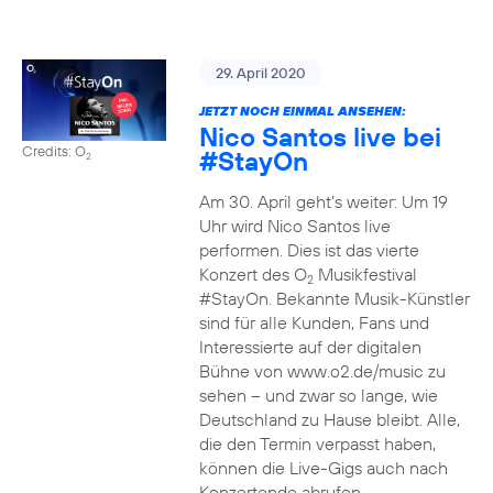
29. April 2020
JETZT NOCH EINMAL ANSEHEN:
Nico Santos live bei
Credits: O
#StayOn
2
Am 30. April geht’s weiter: Um 19
Uhr wird Nico Santos live
performen. Dies ist das vierte
Konzert des O
Musikfestival
2
#StayOn. Bekannte Musik-Künstler
sind für alle Kunden, Fans und
Interessierte auf der digitalen
Bühne von www.o2.de/music zu
sehen – und zwar so lange, wie
Deutschland zu Hause bleibt. Alle,
die den Termin verpasst haben,
können die Live-Gigs auch nach
Konzertende abrufen.