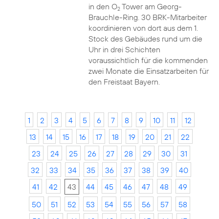
in den O
Tower am Georg-
2
Brauchle-Ring. 30 BRK-Mitarbeiter
koordinieren von dort aus dem 1.
Stock des Gebäudes rund um die
Uhr in drei Schichten
voraussichtlich für die kommenden
zwei Monate die Einsatzarbeiten für
den Freistaat Bayern.
1
2
3
4
5
6
7
8
9
10
11
12
13
14
15
16
17
18
19
20
21
22
23
24
25
26
27
28
29
30
31
32
33
34
35
36
37
38
39
40
41
42
43
44
45
46
47
48
49
50
51
52
53
54
55
56
57
58