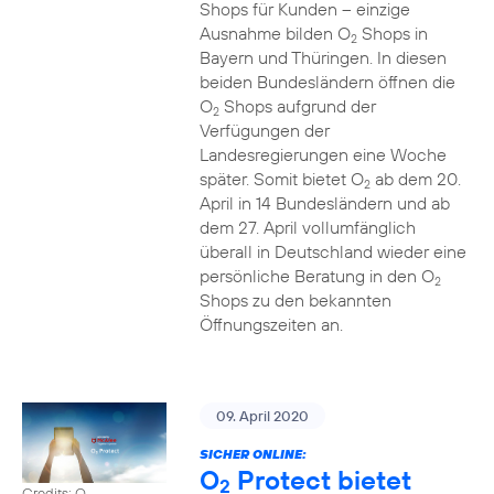
Shops für Kunden – einzige
Ausnahme bilden O
Shops in
2
Bayern und Thüringen. In diesen
beiden Bundesländern öffnen die
O
Shops aufgrund der
2
Verfügungen der
Landesregierungen eine Woche
später. Somit bietet O
ab dem 20.
2
April in 14 Bundesländern und ab
dem 27. April vollumfänglich
überall in Deutschland wieder eine
persönliche Beratung in den O
2
Shops zu den bekannten
Öffnungszeiten an.
09. April 2020
SICHER ONLINE:
O
Protect bietet
2
Credits: O