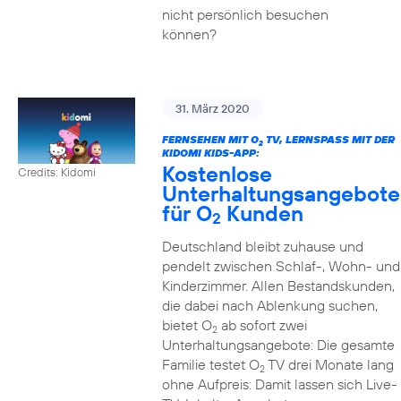
nicht persönlich besuchen
können?
31. März 2020
FERNSEHEN MIT O
TV, LERNSPASS MIT DER K
2
IDOMI KIDS-APP:
Kostenlose
Credits: Kidomi
Unterhaltungsangebote
für O
Kunden
2
Deutschland bleibt zuhause und
pendelt zwischen Schlaf-, Wohn- und
Kinderzimmer. Allen Bestandskunden,
die dabei nach Ablenkung suchen,
bietet O
ab sofort zwei
2
Unterhaltungsangebote: Die gesamte
Familie testet O
TV drei Monate lang
2
ohne Aufpreis: Damit lassen sich Live-