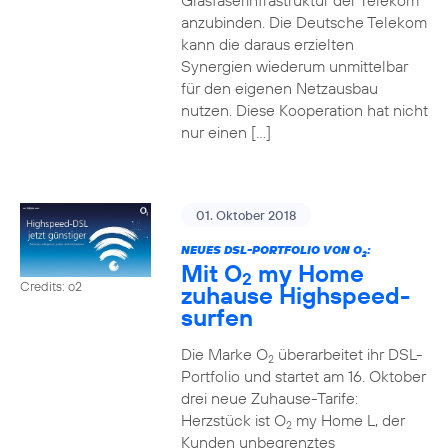
Glasfaserinfrastruktur der Telekom
anzubinden. Die Deutsche Telekom
kann die daraus erzielten
Synergien wiederum unmittelbar
für den eigenen Netzausbau
nutzen. Diese Kooperation hat nicht
nur einen […]
01. Oktober 2018
NEUES DSL-PORTFOLIO VON O
:
2
Mit O
my Home
2
Credits: o2
zuhause Highspeed-
surfen
Die Marke O
überarbeitet ihr DSL-
2
Portfolio und startet am 16. Oktober
drei neue Zuhause-Tarife:
Herzstück ist O
my Home L, der
2
Kunden unbegrenztes