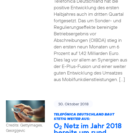
Telefónica Deutschland hat die
positive Entwicklung des ersten
Halbjahres auch im dritten Quartal
fortgesetzt. Das um Sonder- und
Regulierungseffekte bereinigte
Betriebsergebnis vor
Abschreibungen (OIBDA) stieg in
den ersten neun Monaten um 6
Prozent auf 1,42 Milliarden Euro.
Dies lag vor allem an Synergien aus
der E-Plus-Fusion und einer weiter
guten Entwicklung des Umsatzes
aus Mobilfunkdienstleistungen. […]
30. Oktober 2018
TELEFÓNICA DEUTSCHLAND BAUT
STETIG WEITER AUS:
O
Netz im Jahr 2018
Credits: Gettyimages,
2
bereits um rund
Georgijevic