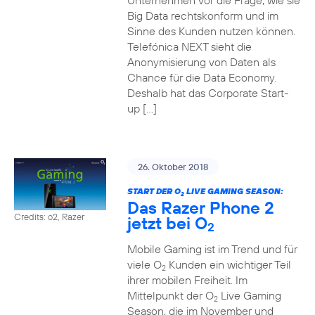
Unternehmen vor die Frage, wie sie
Big Data rechtskonform und im
Sinne des Kunden nutzen können.
Telefónica NEXT sieht die
Anonymisierung von Daten als
Chance für die Data Economy.
Deshalb hat das Corporate Start-
up […]
26. Oktober 2018
START DER O
LIVE GAMING SEASON:
2
Das Razer Phone 2
Credits: o2, Razer
jetzt bei O
2
Mobile Gaming ist im Trend und für
viele O
Kunden ein wichtiger Teil
2
ihrer mobilen Freiheit. Im
Mittelpunkt der O
Live Gaming
2
Season, die im November und