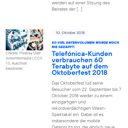
werden auf einer Sitzung des
Beirates der […]
10. Oktober 2018
SO VIEL DATENVOLUMEN WURDE NOCH
NIE GEZAPFT:
Telefónica-Kunden
Credits: Pixabay User
verbrauchen 60
motointermedia
|
CC0
1.0, Auschnitt
Terabyte auf dem
bearbeitet
Oktoberfest 2018
Das Oktoberfest lud seine
Besucher vom 22. September bis 7.
Oktober 2018 wieder zu einem
einzigartigen und
rekordverdächtigen Wiesn-
Spektakel ein. Dabei ist es
insbesondere die mobile
Datennutzung, die jährlich neue