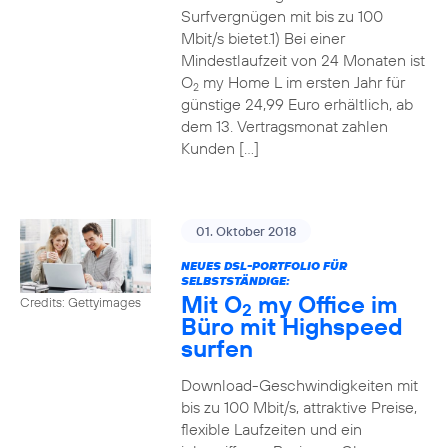
Surfvergnügen mit bis zu 100
Mbit/s bietet.1) Bei einer
Mindestlaufzeit von 24 Monaten ist
O
my Home L im ersten Jahr für
2
günstige 24,99 Euro erhältlich, ab
dem 13. Vertragsmonat zahlen
Kunden […]
01. Oktober 2018
NEUES DSL-PORTFOLIO FÜR
SELBSTSTÄNDIGE:
Mit O
my Office im
Credits: Gettyimages
2
Büro mit Highspeed
surfen
Download-Geschwindigkeiten mit
bis zu 100 Mbit/s, attraktive Preise,
flexible Laufzeiten und ein