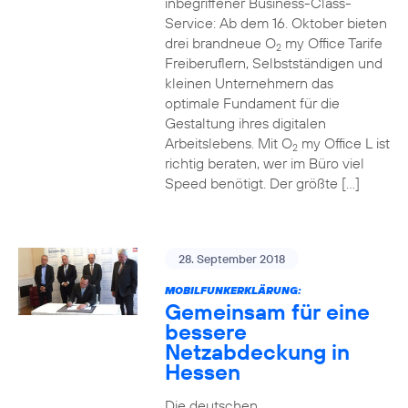
inbegriffener Business-Class-
Service: Ab dem 16. Oktober bieten
drei brandneue O
my Office Tarife
2
Freiberuflern, Selbstständigen und
kleinen Unternehmern das
optimale Fundament für die
Gestaltung ihres digitalen
Arbeitslebens. Mit O
my Office L ist
2
richtig beraten, wer im Büro viel
Speed benötigt. Der größte […]
28. September 2018
MOBILFUNKERKLÄRUNG:
Gemeinsam für eine
bessere
Netzabdeckung in
Hessen
Die deutschen