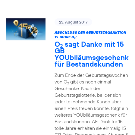
23. August 2017
ABSCHLUSS DER GEBURTSTAGSAKTION
15 JAHRE O
:
2
O
sagt Danke mit 15
2
GB
YOUbiläumsgeschenk
für Bestandskunden
Zum Ende der Geburtstagswochen
von O
gibt es noch einmal
2
Geschenke. Nach der
Geburtstagslotterie, bei der sich
jeder teilnehmende Kunde über
einen Preis freuen konnte, folgt ein
weiteres YOUbiläumsgeschenk für
Bestandskunden: Als Dank für 15
tolle Jahre erhalten sie einmalig 15
GB Extra-Datenvolumen. Ab dem 5.