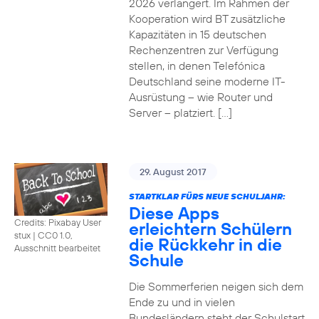
2026 verlängert. Im Rahmen der
Kooperation wird BT zusätzliche
Kapazitäten in 15 deutschen
Rechenzentren zur Verfügung
stellen, in denen Telefónica
Deutschland seine moderne IT-
Ausrüstung – wie Router und
Server – platziert. […]
29. August 2017
STARTKLAR FÜRS NEUE SCHULJAHR:
Diese Apps
Credits: Pixabay User
erleichtern Schülern
stux
|
CC0 1.0,
die Rückkehr in die
Ausschnitt bearbeitet
Schule
Die Sommerferien neigen sich dem
Ende zu und in vielen
Bundesländern steht der Schulstart