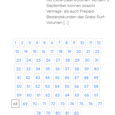
September können sowohl
Vertrags- als auch Prepaid-
Bestandskunden das Gratis-Surf-
Volumen […]
1
2
3
4
5
6
7
8
9
10
11
12
13
14
15
16
17
18
19
20
21
22
23
24
25
26
27
28
29
30
31
32
33
34
35
36
37
38
39
40
41
42
43
44
45
46
47
48
49
50
51
52
53
54
55
56
57
58
59
60
61
62
63
64
65
66
67
68
69
70
71
72
73
74
75
76
77
78
79
80
81
82