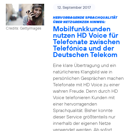
12. September 2017
HERVORRAGENDE SPRACHQUALITÄT
ÜBER NETZGRENZEN HINWEG:
Mobilfunkkunden
Credits: Gettyimages
nutzen HD Voice für
Telefonate zwischen
Telefónica und der
Deutschen Telekom
Eine klare Übertragung und ein
natürlicheres Klangbild wie in
persönlichen Gesprächen machen
Telefonate mit HD Voice zu einer
wahren Freude. Denn durch HD
Voice telefonieren Kunden mit
einer hervorragenden
Sprachqualität. Bisher konnte
dieser Service größtenteils nur
innerhalb der eigenen Netze
verwendet werden. Ab sofort