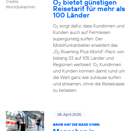
O
bietet günstigen
Credits:
2
Reisetarif für mehr als
iStock/ljubaphoto
100 Länder
O
sorgt dafür, dass Kundinnen und
2
Kunden auch auf Fernreisen
supergünstig surfen: Der
Mobilfunkanbieter erweitert das
„O
Roaming Plus World“-Pack von
2
bislang 33 auf 105 Länder und
Regionen weltweit. O
Kundinnen
2
und Kunden können damit rund um
die Welt ganz wie zuhause surfen
und streamen, ohne die Reisekasse
zu belasten.
28. April 2025
BAHN HAT DIE NASE VORN: