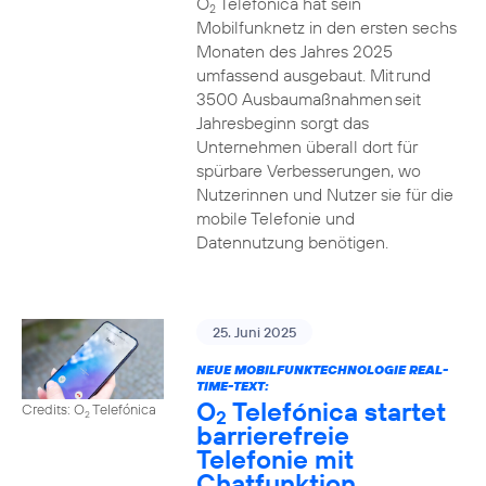
O
Telefónica hat sein
2
Mobilfunknetz in den ersten sechs
Monaten des Jahres 2025
umfassend ausgebaut. Mit rund
3500 Ausbaumaßnahmen seit
Jahresbeginn sorgt das
Unternehmen überall dort für
spürbare Verbesserungen, wo
Nutzerinnen und Nutzer sie für die
mobile Telefonie und
Datennutzung benötigen.
25. Juni 2025
NEUE MOBILFUNKTECHNOLOGIE REAL-
TIME-TEXT:
O
Telefónica startet
Credits: O
Telefónica
2
2
barrierefreie
Telefonie mit
Chatfunktion