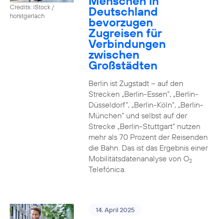
Menschen in
Credits: iStock /
Deutschland
horstgerlach
bevorzugen
Zugreisen für
Verbindungen
zwischen
Großstädten
Berlin ist Zugstadt – auf den
Strecken „Berlin-Essen”, „Berlin-
Düsseldorf”, „Berlin-Köln”, „Berlin-
München” und selbst auf der
Strecke „Berlin-Stuttgart“ nutzen
mehr als 70 Prozent der Reisenden
die Bahn. Das ist das Ergebnis einer
Mobilitätsdatenanalyse von O
2
Telefónica.
14. April 2025