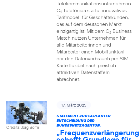
Telekommunikationsunternehmen
O
Telefónica startet innovatives
2
Tarifmodell für Geschäftskunden,
das auf dem deutschen Markt
einzigartig ist. Mit dem O
Business
2
Match nutzen Unternehmen für
alle Mitarbeiterinnen und
Mitarbeiter einen Mobilfunktarif,
der den Datenverbrauch pro SIM-
Karte flexibel nach preislich
attraktiven Datenstaffeln
abrechnet.
17. März 2025
STATEMENT ZUR GEPLANTEN
ENTSCHEIDUNG DER
BUNDESNETZAGENTUR:
Credits: Jörg Borm
„Frequenzverlängerung
schafft Grundlage für