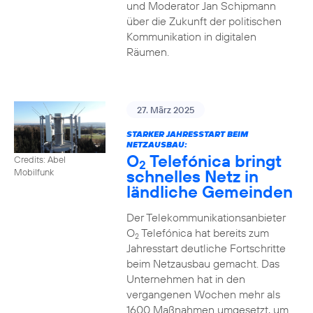
und Moderator Jan Schipmann
über die Zukunft der politischen
Kommunikation in digitalen
Räumen.
27. März 2025
STARKER JAHRESSTART BEIM
NETZAUSBAU:
O
Telefónica bringt
Credits: Abel
2
schnelles Netz in
Mobilfunk
ländliche Gemeinden
Der Telekommunikationsanbieter
O
Telefónica hat bereits zum
2
Jahresstart deutliche Fortschritte
beim Netzausbau gemacht. Das
Unternehmen hat in den
vergangenen Wochen mehr als
1600 Maßnahmen umgesetzt, um