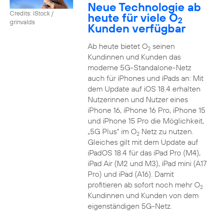
Neue Technologie ab
Credits: iStock /
heute für viele O
2
grinvalds
Kunden verfügbar
Ab heute bietet O
seinen
2
Kundinnen und Kunden das
moderne 5G-Standalone-Netz
auch für iPhones und iPads an: Mit
dem Update auf iOS 18.4 erhalten
Nutzerinnen und Nutzer eines
iPhone 16, iPhone 16 Pro, iPhone 15
und iPhone 15 Pro die Möglichkeit,
„5G Plus“ im O
Netz zu nutzen.
2
Gleiches gilt mit dem Update auf
iPadOS 18.4 für das iPad Pro (M4),
iPad Air (M2 und M3), iPad mini (A17
Pro) und iPad (A16). Damit
profitieren ab sofort noch mehr O
2
Kundinnen und Kunden von dem
eigenständigen 5G-Netz.