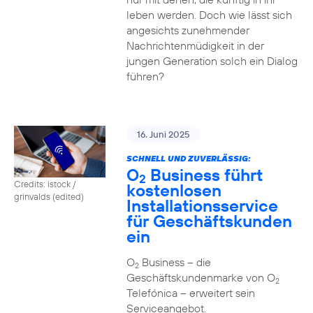
leben werden. Doch wie lässt sich
angesichts zunehmender
Nachrichtenmüdigkeit in der
jungen Generation solch ein Dialog
führen?
16. Juni 2025
SCHNELL UND ZUVERLÄSSIG:
O
Business führt
2
Credits: istock /
kostenlosen
grinvalds (edited)
Installationsservice
für Geschäftskunden
ein
O
Business – die
2
Geschäftskundenmarke von O
2
Telefónica – erweitert sein
Serviceangebot.