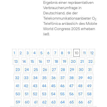
Ergebnis einer repräsentativen
Verbraucherumfrage in
Deutschland, die der
Telekommunikationsanbieter O
2
Telefónica anlässlich des Mobile
World Congress 2025 erheben
ließ.
1
2
3
4
5
6
7
8
9
10
11
12
13
14
15
16
17
18
19
20
21
22
23
24
25
26
27
28
29
30
31
32
33
34
35
36
37
38
39
40
41
42
43
44
45
46
47
48
49
50
51
52
53
54
55
56
57
58
59
60
61
62
63
64
65
66
67