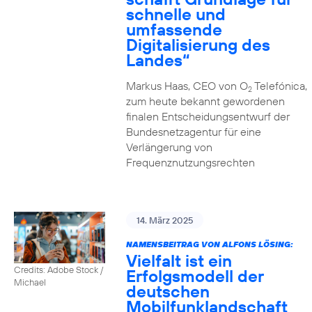
schnelle und
umfassende
Digitalisierung des
Landes“
Markus Haas, CEO von O
Telefónica,
2
zum heute bekannt gewordenen
finalen Entscheidungsentwurf der
Bundesnetzagentur für eine
Verlängerung von
Frequenznutzungsrechten
14. März 2025
NAMENSBEITRAG VON ALFONS LÖSING:
Vielfalt ist ein
Credits: Adobe Stock /
Erfolgsmodell der
Michael
deutschen
Mobilfunklandschaft