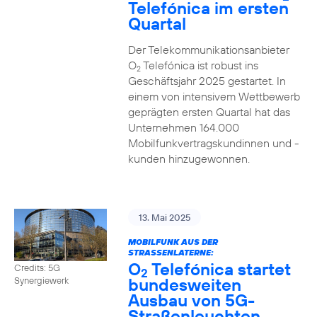
Telefónica im ersten
Quartal
Der Telekommunikationsanbieter
O
Telefónica ist robust ins
2
Geschäftsjahr 2025 gestartet. In
einem von intensivem Wettbewerb
geprägten ersten Quartal hat das
Unternehmen 164.000
Mobilfunkvertragskundinnen und -
kunden hinzugewonnen.
13. Mai 2025
MOBILFUNK AUS DER
STRASSENLATERNE:
O
Telefónica startet
Credits: 5G
2
bundesweiten
Synergiewerk
Ausbau von 5G-
Straßenleuchten