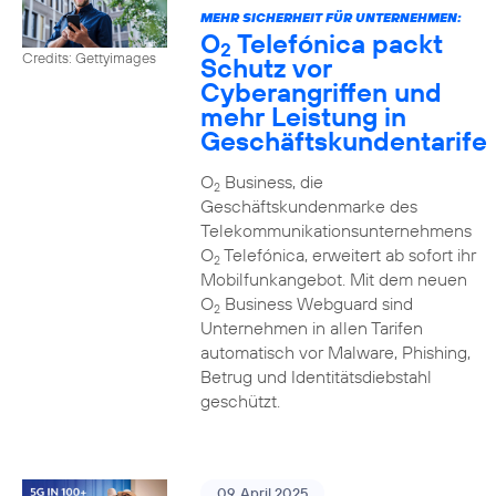
MEHR SICHERHEIT FÜR UNTERNEHMEN:
O
Telefónica packt
2
Credits: Gettyimages
Schutz vor
Cyberangriffen und
mehr Leistung in
Geschäftskundentarife
O
Business, die
2
Geschäftskundenmarke des
Telekommunikationsunternehmens
O
Telefónica, erweitert ab sofort ihr
2
Mobilfunkangebot. Mit dem neuen
O
Business Webguard sind
2
Unternehmen in allen Tarifen
automatisch vor Malware, Phishing,
Betrug und Identitätsdiebstahl
geschützt.
09. April 2025