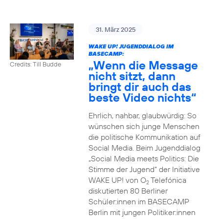
31. März 2025
WAKE UP! JUGENDDIALOG IM
BASECAMP:
„Wenn die Message
Credits: Till Budde
nicht sitzt, dann
bringt dir auch das
beste Video nichts“
Ehrlich, nahbar, glaubwürdig: So
wünschen sich junge Menschen
die politische Kommunikation auf
Social Media. Beim Jugenddialog
„Social Media meets Politics: Die
Stimme der Jugend“ der Initiative
WAKE UP! von O
Telefónica
2
diskutierten 80 Berliner
Schüler:innen im BASECAMP
Berlin mit jungen Politiker:innen