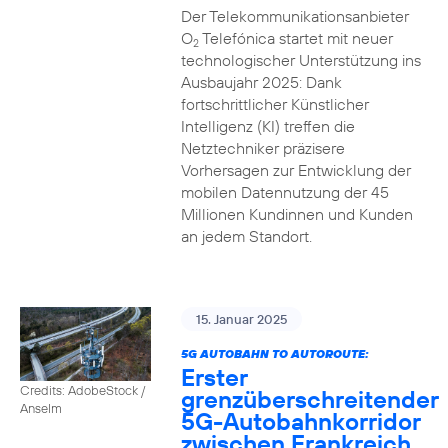
Der Telekommunikationsanbieter
O
Telefónica startet mit neuer
2
technologischer Unterstützung ins
Ausbaujahr 2025: Dank
fortschrittlicher Künstlicher
Intelligenz (KI) treffen die
Netztechniker präzisere
Vorhersagen zur Entwicklung der
mobilen Datennutzung der 45
Millionen Kundinnen und Kunden
an jedem Standort.
15. Januar 2025
5G AUTOBAHN TO AUTOROUTE:
Erster
Credits: AdobeStock /
grenzüberschreitender
Anselm
5G-Autobahnkorridor
zwischen Frankreich