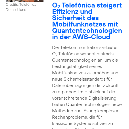
O
Telefónica steigert
Credits: Telefónica
2
Effizienz und
Deutschland
Sicherheit des
Mobilfunknetzes mit
Quantentechnologien
in der AWS-Cloud
Der Telekommunikationsanbieter
O
Telefónica wendet erstmals
2
Quantentechnologien an, um die
Leistungsfähigkeit seines
Mobilfunknetzes zu erhöhen und
neue Sicherheitsstandards für
Datenübertragungen der Zukunft
zu erproben. Im Hinblick auf die
voranschreitende Digitalisierung
bieten Quantentechnologien neue
Methoden zur Lösung komplexer
Rechenprobleme, die für
klassische Systeme schwer zu