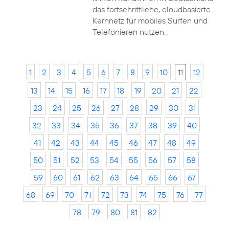
das fortschrittliche, cloudbasierte
Kernnetz für mobiles Surfen und
Telefonieren nutzen.
1
2
3
4
5
6
7
8
9
10
11
12
13
14
15
16
17
18
19
20
21
22
23
24
25
26
27
28
29
30
31
32
33
34
35
36
37
38
39
40
41
42
43
44
45
46
47
48
49
50
51
52
53
54
55
56
57
58
59
60
61
62
63
64
65
66
67
68
69
70
71
72
73
74
75
76
77
78
79
80
81
82