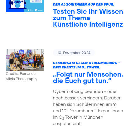
DEN ALGORITHMEN AUF DER SPUR:
Testen Sie Ihr Wissen
zum Thema
Künstliche Intelligenz
10. Dezember 2024
GEMEINSAM GEGEN CYBERMOBBING -
DREI EVENTS IM O
TOWER:
2
„Folgt nur Menschen,
Credits: Fernanda
die Euch gut tun.“
Vilela Photography
Cybermobbing beenden - oder
noch besser: verhindern: Darüber
haben sich Schüler:innen am 9.
und 10. Dezember mit Expert:innen
im O
Tower in München
2
ausgetauscht.