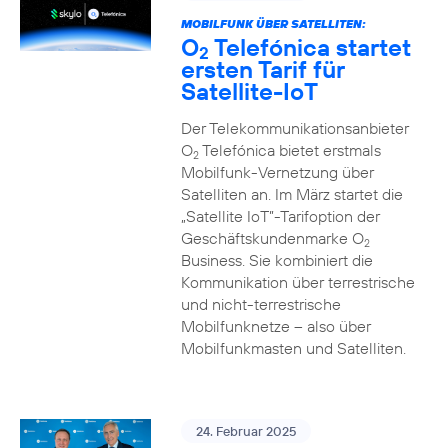
MOBILFUNK ÜBER SATELLITEN:
O
Telefónica startet
2
ersten Tarif für
Satellite-IoT
Der Telekommunikationsanbieter
O
Telefónica bietet erstmals
2
Mobilfunk-Vernetzung über
Satelliten an. Im März startet die
„Satellite IoT”-Tarifoption der
Geschäftskundenmarke O
2
Business. Sie kombiniert die
Kommunikation über terrestrische
und nicht-terrestrische
Mobilfunknetze – also über
Mobilfunkmasten und Satelliten.
24. Februar 2025