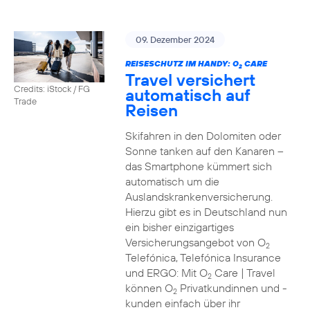
09. Dezember 2024
REISESCHUTZ IM HANDY: O
CARE
2
Travel versichert
Credits: iStock / FG
automatisch auf
Trade
Reisen
Skifahren in den Dolomiten oder
Sonne tanken auf den Kanaren –
das Smartphone kümmert sich
automatisch um die
Auslandskrankenversicherung.
Hierzu gibt es in Deutschland nun
ein bisher einzigartiges
Versicherungsangebot von O
2
Telefónica, Telefónica Insurance
und ERGO: Mit O
Care | Travel
2
können O
Privatkundinnen und -
2
kunden einfach über ihr