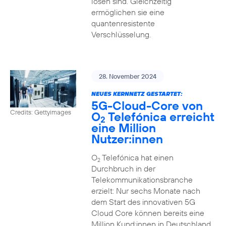
lösen sind. Gleichzeitig
ermöglichen sie eine
quantenresistente
Verschlüsselung.
28. November 2024
NEUES KERNNETZ GESTARTET:
5G-Cloud-Core von
Credits: Gettyimages
O
Telefónica erreicht
2
eine Million
Nutzer:innen
O
Telefónica hat einen
2
Durchbruch in der
Telekommunikationsbranche
erzielt: Nur sechs Monate nach
dem Start des innovativen 5G
Cloud Core können bereits eine
Million Kund:innen in Deutschland