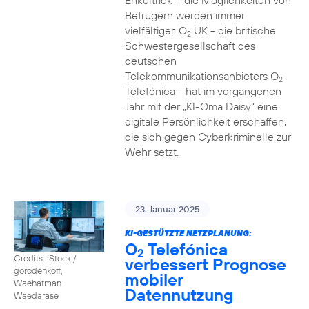
Enkeltrick – die Möglichkeiten von
Betrügern werden immer
vielfältiger. O
UK - die britische
2
Schwestergesellschaft des
deutschen
Telekommunikationsanbieters O
2
Telefónica - hat im vergangenen
Jahr mit der „KI-Oma Daisy“ eine
digitale Persönlichkeit erschaffen,
die sich gegen Cyberkriminelle zur
Wehr setzt.
23. Januar 2025
KI-GESTÜTZTE NETZPLANUNG:
O
Telefónica
2
Credits: iStock /
verbessert Prognose
gorodenkoff,
mobiler
Waehatman
Datennutzung
Waedarase