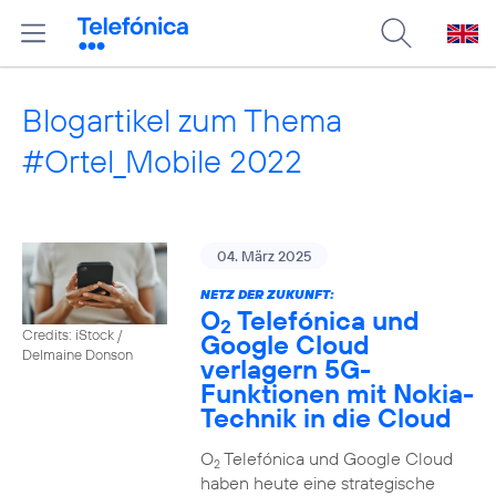
Blogartikel zum Thema
#Ortel_Mobile 2022
04. März 2025
NETZ DER ZUKUNFT:
O
Telefónica und
2
Credits: iStock /
Google Cloud
Delmaine Donson
verlagern 5G-
Funktionen mit Nokia-
Technik in die Cloud
O
Telefónica und Google Cloud
2
haben heute eine strategische