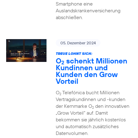
Smartphone eine
Auslandskrankenversicherung
abschließen.
05. Dezember 2024
TREUE LOHNT SICH:
O
schenkt Millionen
2
Kundinnen und
Kunden den Grow
Vorteil
O
Telefónica bucht Millionen
2
Vertragskundinnen und -kunden
der Kernmarke O
den innovativen
2
„Grow Vorteil“ auf. Damit
bekommen sie jährlich kostenlos
und automatisch zusätzliches
Datenvolumen.