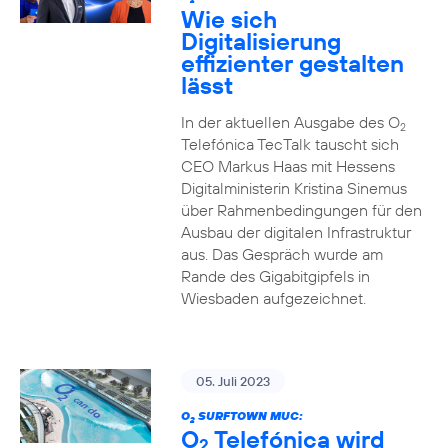
2
Wie sich
Digitalisierung
effizienter gestalten
lässt
In der aktuellen Ausgabe des O
2
Telefónica TecTalk tauscht sich
CEO Markus Haas mit Hessens
Digitalministerin Kristina Sinemus
über Rahmenbedingungen für den
Ausbau der digitalen Infrastruktur
aus. Das Gespräch wurde am
Rande des Gigabitgipfels in
Wiesbaden aufgezeichnet.
05. Juli 2023
O
SURFTOWN MUC:
2
O
Telefónica wird
2