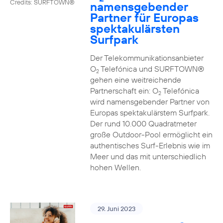
Credits: SURFTOWN®
namensgebender
Partner für Europas
spektakulärsten
Surfpark
Der Telekommunikationsanbieter
O
Telefónica und SURFTOWN®
2
gehen eine weitreichende
Partnerschaft ein: O
Telefónica
2
wird namensgebender Partner von
Europas spektakulärstem Surfpark.
Der rund 10.000 Quadratmeter
große Outdoor-Pool ermöglicht ein
authentisches Surf-Erlebnis wie im
Meer und das mit unterschiedlich
hohen Wellen.
29. Juni 2023