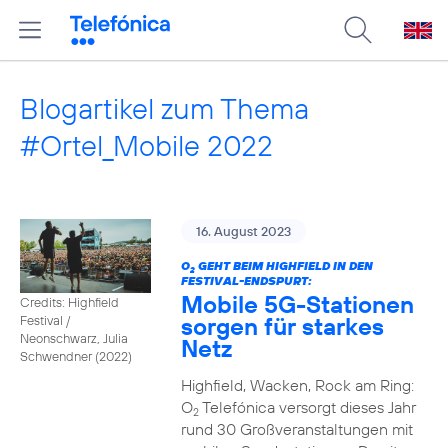
Blogartikel zum Thema
#Ortel_Mobile 2022
16. August 2023
O
GEHT BEIM HIGHFIELD IN DEN
2
FESTIVAL-ENDSPURT:
Mobile 5G-Stationen
Credits: Highfield
sorgen für starkes
Festival /
Neonschwarz, Julia
Netz
Schwendner (2022)
Highfield, Wacken, Rock am Ring:
O
Telefónica versorgt dieses Jahr
2
rund 30 Großveranstaltungen mit