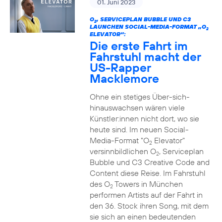
01. Juni 2023
O
, SERVICEPLAN BUBBLE UND C3
2
LAUNCHEN SOCIAL-MEDIA-FORMAT „O
2
ELEVATOR“:
Die erste Fahrt im
Fahrstuhl macht der
US-Rapper
Macklemore
Ohne ein stetiges Über-sich-
hinauswachsen wären viele
Künstler:innen nicht dort, wo sie
heute sind. Im neuen Social-
Media-Format "O
Elevator"
2
versinnbildlichen O
, Serviceplan
2
Bubble und C3 Creative Code and
Content diese Reise. Im Fahrstuhl
des O
Towers in München
2
performen Artists auf der Fahrt in
den 36. Stock ihren Song, mit dem
sie sich an einen bedeutenden