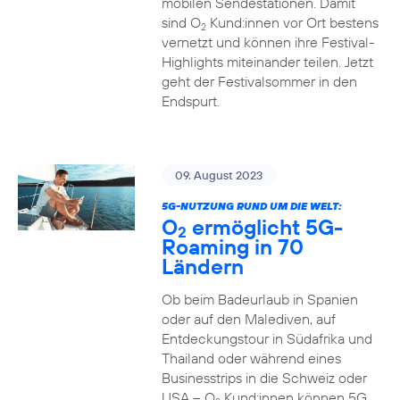
mobilen Sendestationen. Damit
sind O
Kund:innen vor Ort bestens
2
vernetzt und können ihre Festival-
Highlights miteinander teilen. Jetzt
geht der Festivalsommer in den
Endspurt.
09. August 2023
5G-NUTZUNG RUND UM DIE WELT:
O
ermöglicht 5G-
2
Roaming in 70
Ländern
Ob beim Badeurlaub in Spanien
oder auf den Malediven, auf
Entdeckungstour in Südafrika und
Thailand oder während eines
Businesstrips in die Schweiz oder
USA – O
Kund:innen können 5G