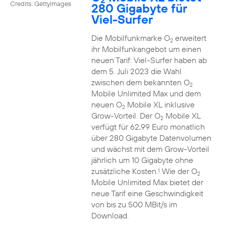
Credits: Gettyimages
280 Gigabyte für
Viel-Surfer
Die Mobilfunkmarke O
erweitert
2
ihr Mobilfunkangebot um einen
neuen Tarif: Viel-Surfer haben ab
dem 5. Juli 2023 die Wahl
zwischen dem bekannten O
2
Mobile Unlimited Max und dem
neuen O
Mobile XL inklusive
2
Grow-Vorteil. Der O
Mobile XL
2
verfügt für 62,99 Euro monatlich
über 280 Gigabyte Datenvolumen
und wächst mit dem Grow-Vorteil
jährlich um 10 Gigabyte ohne
zusätzliche Kosten.
Wie der O
1
2
Mobile Unlimited Max bietet der
neue Tarif eine Geschwindigkeit
von bis zu 500 MBit/s im
Download.