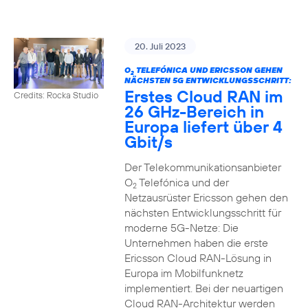
20. Juli 2023
O
TELEFÓNICA UND ERICSSON GEHEN
2
NÄCHSTEN 5G ENTWICKLUNGSSCHRITT:
Erstes Cloud RAN im
Credits: Rocka Studio
26 GHz-Bereich in
Europa liefert über 4
Gbit/s
Der Telekommunikationsanbieter
O
Telefónica und der
2
Netzausrüster Ericsson gehen den
nächsten Entwicklungsschritt für
moderne 5G-Netze: Die
Unternehmen haben die erste
Ericsson Cloud RAN-Lösung in
Europa im Mobilfunknetz
implementiert. Bei der neuartigen
Cloud RAN-Architektur werden