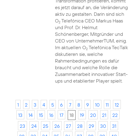
Transformation profitieren, kommt
es jetzt darauf an, die Veränderung
aktiv zu gestalten. Darin sind sich
O
Telefónica CEO Markus Haas
2
und Prof. Dr. Helmut
Schönenberger, Mitgründer und
CEO von UnternehmerTUM, einig.
Im aktuellen O
Telefónica TecTalk
2
diskutieren sie, welche
Rahmenbedingungen es dafür
braucht und welche Rolle die
Zusammenarbeit innovativer Start-
ups und etablierter Player spielt.
1
2
3
4
5
6
7
8
9
10
11
12
13
14
15
16
17
18
19
20
21
22
23
24
25
26
27
28
29
30
31