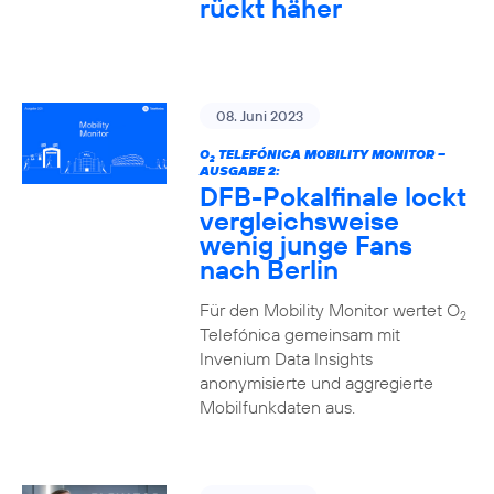
rückt häher
08. Juni 2023
O
TELEFÓNICA MOBILITY MONITOR –
2
AUSGABE 2:
DFB-Pokalfinale lockt
vergleichsweise
wenig junge Fans
nach Berlin
Für den Mobility Monitor wertet O
2
Telefónica gemeinsam mit
Invenium Data Insights
anonymisierte und aggregierte
Mobilfunkdaten aus.