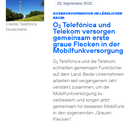
22. September 2022
AUSBAUKOOPERATION IM LÄNDLICHEN
RAUM:
O
Telefónica und
Credits: Telefónica
2
Telekom versorgen
Deutschland
gemeinsam erste
graue Flecken in der
Mobilfunkversorgung
O
Telefónica und die Telekom
2
schließen gemeinsam Funklöcher
auf dem Land. Beide Unternehmen
arbeiten seit vergangenem Jahr
verstärkt zusammen, um die
Mobilfunkversorgung zu
verbessern und sorgen jetzt
gemeinsam für besseren Mobilfunk
in den sogenannten „Grauen
Flecken“.