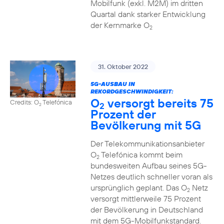
Mobilfunk (exkl. M2M) im dritten
Quartal dank starker Entwicklung
der Kernmarke O
2
31. Oktober 2022
5G-AUSBAU IN
REKORDGESCHWINDIGKEIT:
O
versorgt bereits 75
Credits: O
Telefónica
2
2
Prozent der
Bevölkerung mit 5G
Der Telekommunikationsanbieter
O
Telefónica kommt beim
2
bundesweiten Aufbau seines 5G-
Netzes deutlich schneller voran als
ursprünglich geplant. Das O
Netz
2
versorgt mittlerweile 75 Prozent
der Bevölkerung in Deutschland
mit dem 5G-Mobilfunkstandard.