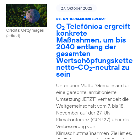
27. Oktober 2022
27. UN-KLIMAKONFERENZ:
O
Telefónica ergreift
2
Credits: Gettyimages
konkrete
(edited)
Maßnahmen, um bis
2040 entlang der
gesamten
Wertschöpfungskette
netto-CO
-neutral zu
2
sein
Unter dem Motto "Gemeinsam für
eine gerechte, ambitionierte
Umsetzung JETZT" verhandelt die
Weltgemeinschaft vom 7. bis 18.
November auf der 27. UN-
Klimakonferenz (COP 27) über die
Verbesserung von
Klimaschutzmaßnahmen. Ziel ist es,