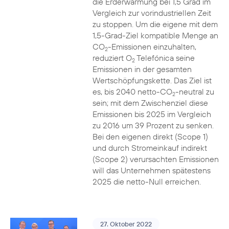
die Erderwärmung bei 1,5 Grad im
Vergleich zur vorindustriellen Zeit
zu stoppen. Um die eigene mit dem
1,5-Grad-Ziel kompatible Menge an
CO
-Emissionen einzuhalten,
2
reduziert O
Telefónica seine
2
Emissionen in der gesamten
Wertschöpfungskette. Das Ziel ist
es, bis 2040 netto-CO
-neutral zu
2
sein; mit dem Zwischenziel diese
Emissionen bis 2025 im Vergleich
zu 2016 um 39 Prozent zu senken.
Bei den eigenen direkt (Scope 1)
und durch Stromeinkauf indirekt
(Scope 2) verursachten Emissionen
will das Unternehmen spätestens
2025 die netto-Null erreichen.
27. Oktober 2022