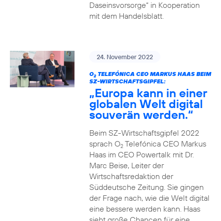
Daseinsvorsorge“ in Kooperation
mit dem Handelsblatt.
24. November 2022
O
TELEFÓNICA CEO MARKUS HAAS BEIM
2
SZ-WIRTSCHAFTSGIPFEL:
„Europa kann in einer
globalen Welt digital
souverän werden.“
Beim SZ-Wirtschaftsgipfel 2022
sprach O
Telefónica CEO Markus
2
Haas im CEO Powertalk mit Dr.
Marc Beise, Leiter der
Wirtschaftsredaktion der
Süddeutsche Zeitung. Sie gingen
der Frage nach, wie die Welt digital
eine bessere werden kann. Haas
sieht große Chancen für eine