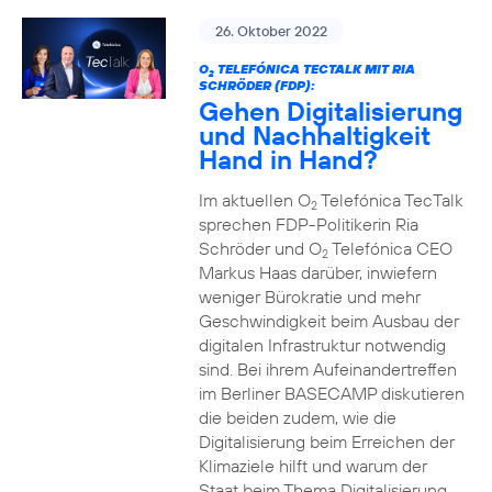
26. Oktober 2022
O
TELEFÓNICA TECTALK MIT RIA
2
SCHRÖDER (FDP):
Gehen Digitalisierung
und Nachhaltigkeit
Hand in Hand?
Im aktuellen O
Telefónica TecTalk
2
sprechen FDP-Politikerin Ria
Schröder und O
Telefónica CEO
2
Markus Haas darüber, inwiefern
weniger Bürokratie und mehr
Geschwindigkeit beim Ausbau der
digitalen Infrastruktur notwendig
sind. Bei ihrem Aufeinandertreffen
im Berliner BASECAMP diskutieren
die beiden zudem, wie die
Digitalisierung beim Erreichen der
Klimaziele hilft und warum der
Staat beim Thema Digitalisierung