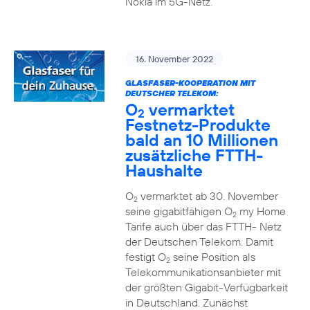
Nokia im 5G-Netz.
16. November 2022
GLASFASER-KOOPERATION MIT
DEUTSCHER TELEKOM:
O
vermarktet
2
Festnetz-Produkte
bald an 10 Millionen
zusätzliche FTTH-
Haushalte
O
vermarktet ab 30. November
2
seine gigabitfähigen O
my Home
2
Tarife auch über das FTTH- Netz
der Deutschen Telekom. Damit
festigt O
seine Position als
2
Telekommunikationsanbieter mit
der größten Gigabit-Verfügbarkeit
in Deutschland. Zunächst