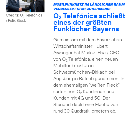
MOBILFUNKNETZ IM LÄNDLICHEN RAUM
VERBESSERT SICH ZUNEHMEND:
O
Telefónica schließt
Credits: O
Telefónica
2
2
eines der größten
/ Felix Steck
Funklöcher Bayerns
Gemeinsam mit dem Bayerischen
Wirtschaftsminister Hubert
Aiwanger hat Markus Haas, CEO
von O
Telefónica, einen neuen
2
Mobilfunkmasten in
Schwabmünchen-Birkach bei
Augsburg in Betrieb genommen. In
dem ehemaligen “weißen Fleck”
surfen nun O
Kundinnen und
2
Kunden mit 4G und 5G. Der
Standort deckt eine Fläche von
rund 30 Quadratkilometern ab.