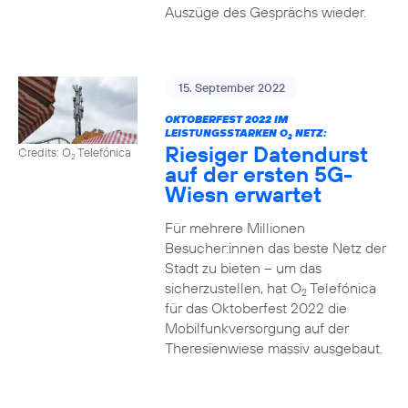
Auszüge des Gesprächs wieder.
15. September 2022
OKTOBERFEST 2022 IM
LEISTUNGSSTARKEN O
NETZ:
2
Riesiger Datendurst
Credits: O
Telefónica
2
auf der ersten 5G-
Wiesn erwartet
Für mehrere Millionen
Besucher:innen das beste Netz der
Stadt zu bieten – um das
sicherzustellen, hat O
Telefónica
2
für das Oktoberfest 2022 die
Mobilfunkversorgung auf der
Theresienwiese massiv ausgebaut.