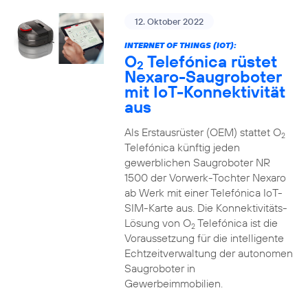
12. Oktober 2022
INTERNET OF THINGS (IOT):
O
Telefónica rüstet
2
Nexaro-Saugroboter
mit IoT-Konnektivität
aus
Als Erstausrüster (OEM) stattet O
2
Telefónica künftig jeden
gewerblichen Saugroboter NR
1500 der Vorwerk-Tochter Nexaro
ab Werk mit einer Telefónica IoT-
SIM-Karte aus. Die Konnektivitäts-
Lösung von O
Telefónica ist die
2
Voraussetzung für die intelligente
Echtzeitverwaltung der autonomen
Saugroboter in
Gewerbeimmobilien.