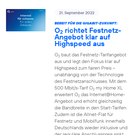
21. September 2022
BEREIT FÜR DIE GIGABIT-ZUKUNFT:
O
richtet Festnetz-
2
Angebot klar auf
Highspeed aus
O
baut das Festnetz-Tarifangebot
2
aus und legt den Fokus klar auf
Highspeed zum fairen Preis –
unabhängig von der Technologie
des Festnetzanschlusses. Mit dem
500 Mbit/s-Tarif O
my Home XL
2
erweitert O
das Internet@Home-
2
Angebot und erhöht gleichzeitig
die Bandbreite in den Start-Tarifen.
Zudem ist die Allnet-Flat für
Festnetz und Mobilfunk innerhalb
Deutschlands wieder inklusive und
der reguläre Anschlusspreis sinkt.