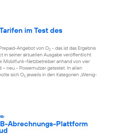
Tarifen im Test des
s Prepaid-Angebot von O
- das ist das Ergebnis
2
 in seiner aktuellen Ausgabe veröffentlicht
rei Mobilfunk-Netzbetreiber anhand von vier
d – neu - Powernutzer getestet. In allen
holte sich O
jeweils in den Kategorien „Wenig-
2
D:
B2B-Abrechnungs-Plattform
oud