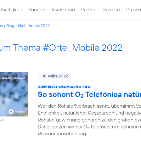
haltigkeit
Kunden
Investoren
Partner
Karriere
Presse
ws
Blogartikel
Archiv 2022
 zum Thema #Ortel_Mobile 2022
18. März 2022
ZUM WELT-RECYCLING-TAG:
So schont O
Telefónica natü
2
Wer den Rohstoffverbrach senkt, übernimmt Ve
Endlichkeit natürlicher Ressourcen und negati
Rohstoffgewinnung gehören zu den großen ök
d)
Daher setzen wir bei O
Telefónica im Rahmen 
2
Ressourcenschonung.