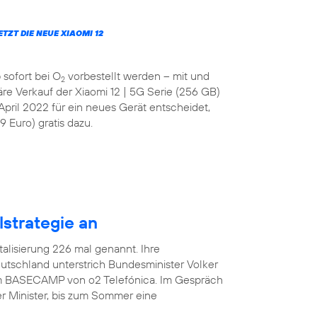
JETZT DIE NEUE XIAOMI 12
 sofort bei O
vorbestellt werden – mit und
2
läre Verkauf der Xiaomi 12 | 5G Serie (256 GB)
April 2022 für ein neues Gerät entscheidet,
 Euro) gratis dazu.
lstrategie an
italisierung 226 mal genannt. Ihre
tschland unterstrich Bundesminister Volker
 im BASECAMP von o2 Telefónica. Im Gespräch
r Minister, bis zum Sommer eine