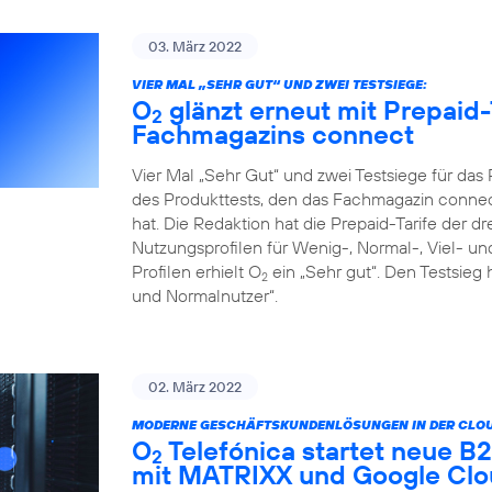
03. März 2022
VIER MAL „SEHR GUT“ UND ZWEI TESTSIEGE:
O
glänzt erneut mit Prepaid-
2
Fachmagazins connect
Vier Mal „Sehr Gut“ und zwei Testsiege für da
des Produkttests, den das Fachmagazin connect
hat. Die Redaktion hat die Prepaid-Tarife der d
Nutzungsprofilen für Wenig-, Normal-, Viel- un
Profilen erhielt O
ein „Sehr gut“. Den Testsieg 
2
und Normalnutzer“.
02. März 2022
MODERNE GESCHÄFTSKUNDENLÖSUNGEN IN DER CLOU
O
Telefónica startet neue 
2
mit MATRIXX und Google Cl