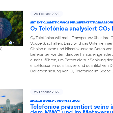
28. Februar 2022
MIT THE CLIMATE CHOICE DIE LIEFERKETTE DEKARBONI
O
Telefónica analysiert CO
2
2
O
Telefónica will mehr Transparenz über ihre 
2
Scope 3, schaffen. Dazu wird das Unternehmen
Choice nutzen und klimafokussierte Daten von 
d)
Lieferanten werden darüber hinaus eingeladen,
durchzuführen, um Potentiale zur Senkung de
erschlossenen qualitativen und quantitativen Da
Dekarbonisierung von O
Telefónica im Scope 
2
25. Februar 2022
MOBILE WORLD CONGRESS 2022:
Telefónica präsentiert seine 
dem MWC und im Metavers