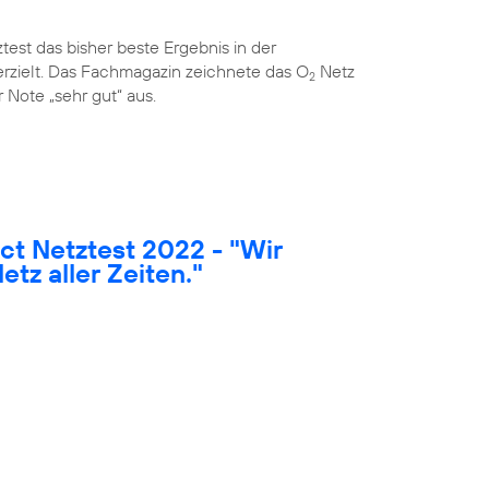
est das bisher beste Ergebnis in der
rzielt. Das Fachmagazin zeichnete das O
Netz
2
 Note „sehr gut“ aus.
t Netztest 2022 - "Wir
etz aller Zeiten."