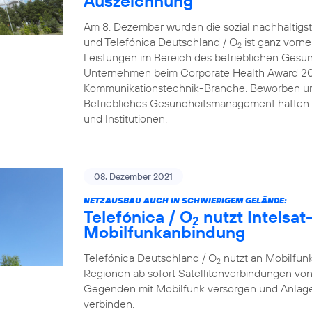
Auszeichnung
Am 8. Dezember wurden die sozial nachhaltigs
und Telefónica Deutschland / O
ist ganz vorn
2
Leistungen im Bereich des betrieblichen Gesu
Unternehmen beim Corporate Health Award 2021 
Kommunikationstechnik-Branche. Beworben um
Betriebliches Gesundheitsmanagement hatten
und Institutionen.
08. Dezember 2021
NETZAUSBAU AUCH IN SCHWIERIGEM GELÄNDE:
Telefónica / O
nutzt Intelsat-
2
Mobilfunkanbindung
Telefónica Deutschland / O
nutzt an Mobilfunk
2
Regionen ab sofort Satellitenverbindungen von
Gegenden mit Mobilfunk versorgen und Anlage
verbinden.