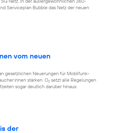
s 5G Netz. In der außergewöhnlichen 360-
nd Serviceplan Bubble das Netz der neuen
innen vom neuen
 an gesetzlichen Neuerungen für Mobilfunk-
aucher:innen stärken. O
setzt alle Regelungen
2
eiten sogar deutlich darüber hinaus.
is der