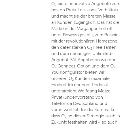
O
bietet innovative Angebote zum
2
besten Preis-Leistungs-Verhältnis
und macht sie der breiten Masse
an Kunden zugänglich. Das hat die
Marke in der Vergangenheit oft
unter Beweis gestellt, zum Beispiel
mit der revolutionären Homezone,
den datenstarken O
Free Tarifen
2
und dem neuartigen Unlimited-
Angebot. Mit Angeboten wie der
O
Connect-Option und dem O
2
2
You Konfigurator bieten wir
unseren O
Kunden maximale
2
Freiheit. Im connect Podcast
unterstreicht Wolfgang Metze,
Privatkundenvorstand von
Telefónica Deutschland und
verantwortlich für die Kernmarke,
dass O
an dieser Strategie auch in
2
Zukunft festhalten wird – so auch