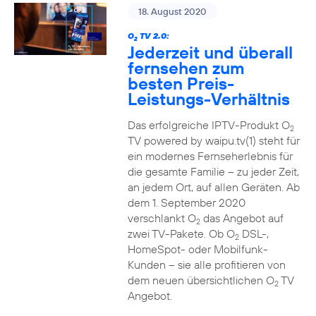
18. August 2020
O
TV 2.0:
2
Jederzeit und überall
fernsehen zum
besten Preis-
Leistungs-Verhältnis
Das erfolgreiche IPTV-Produkt O
2
TV powered by waipu.tv(1) steht für
ein modernes Fernseherlebnis für
die gesamte Familie – zu jeder Zeit,
an jedem Ort, auf allen Geräten. Ab
dem 1. September 2020
verschlankt O
das Angebot auf
2
zwei TV-Pakete. Ob O
DSL-,
2
HomeSpot- oder Mobilfunk-
Kunden – sie alle profitieren von
dem neuen übersichtlichen O
TV
2
Angebot.