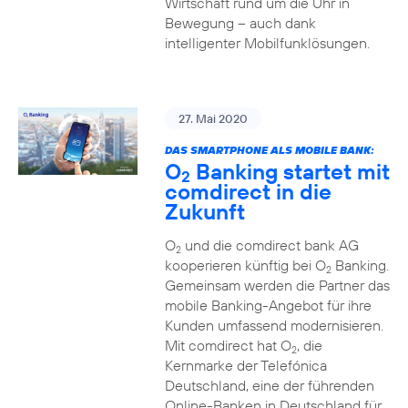
Wirtschaft rund um die Uhr in
Bewegung – auch dank
intelligenter Mobilfunklösungen.
27. Mai 2020
DAS SMARTPHONE ALS MOBILE BANK:
O
Banking startet mit
2
comdirect in die
Zukunft
O
und die comdirect bank AG
2
kooperieren künftig bei O
Banking.
2
Gemeinsam werden die Partner das
mobile Banking-Angebot für ihre
Kunden umfassend modernisieren.
Mit comdirect hat O
, die
2
Kernmarke der Telefónica
Deutschland, eine der führenden
Online-Banken in Deutschland für