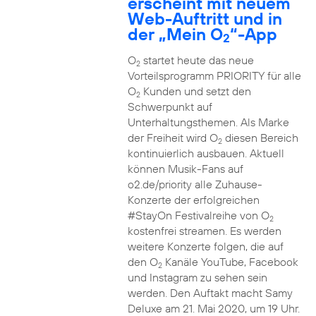
erscheint mit neuem
Web-Auftritt und in
der „Mein O
“-App
2
O
startet heute das neue
2
Vorteilsprogramm PRIORITY für alle
O
Kunden und setzt den
2
Schwerpunkt auf
Unterhaltungsthemen. Als Marke
der Freiheit wird O
diesen Bereich
2
kontinuierlich ausbauen. Aktuell
können Musik-Fans auf
o2.de/priority alle Zuhause-
Konzerte der erfolgreichen
#StayOn Festivalreihe von O
2
kostenfrei streamen. Es werden
weitere Konzerte folgen, die auf
den O
Kanäle YouTube, Facebook
2
und Instagram zu sehen sein
werden. Den Auftakt macht Samy
Deluxe am 21. Mai 2020, um 19 Uhr.