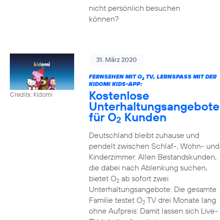
nicht persönlich besuchen
können?
31. März 2020
FERNSEHEN MIT O
TV, LERNSPASS MIT DER K
2
IDOMI KIDS-APP:
Kostenlose
Credits: Kidomi
Unterhaltungsangebote
für O
Kunden
2
Deutschland bleibt zuhause und
pendelt zwischen Schlaf-, Wohn- und
Kinderzimmer. Allen Bestandskunden,
die dabei nach Ablenkung suchen,
bietet O
ab sofort zwei
2
Unterhaltungsangebote: Die gesamte
Familie testet O
TV drei Monate lang
2
ohne Aufpreis: Damit lassen sich Live-