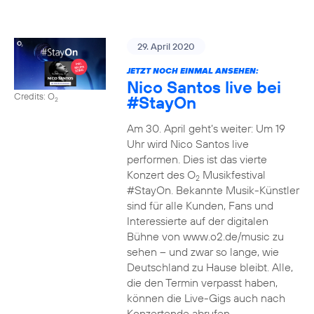
29. April 2020
JETZT NOCH EINMAL ANSEHEN:
Nico Santos live bei
Credits: O
#StayOn
2
Am 30. April geht’s weiter: Um 19
Uhr wird Nico Santos live
performen. Dies ist das vierte
Konzert des O
Musikfestival
2
#StayOn. Bekannte Musik-Künstler
sind für alle Kunden, Fans und
Interessierte auf der digitalen
Bühne von www.o2.de/music zu
sehen – und zwar so lange, wie
Deutschland zu Hause bleibt. Alle,
die den Termin verpasst haben,
können die Live-Gigs auch nach
Konzertende abrufen.