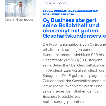
08. April 2020
STUDIE CONNECT KUNDENBAROMETER
MOBILFUNK B2B 2020:
O
Business steigert
Credits: Gettyimages
2
seine Beliebtheit und
überzeugt mit gutem
Geschäftskundenservi
Die Mobilfunkangebote von O
Busine
2
erhalten im diesjährigen connect
Kundenbarometer Mobilfunk B2B die
Gesamtnote gut (2,2)(1). O
steigerte
2
seine Beliebtheit bei Geschäftskunde
im Vergleich zum Vorjahr in gleich drei
Kategorien. Die Ergebnisse spiegeln di
Zufriedenheit der Geschäftskunden mi
ihrem Mobilfunkanbieter wieder und
zeigen neben den Stärken der O
2
Business Produkte auch
Verbesserungspotentiale.