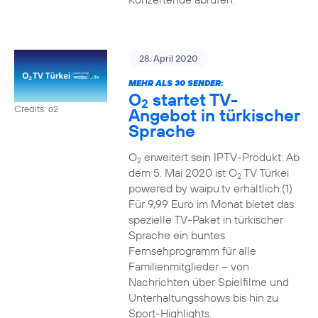
28. April 2020
MEHR ALS 30 SENDER:
O
startet TV-
2
Credits: o2
Angebot in türkischer
Sprache
O
erweitert sein IPTV-Produkt: Ab
2
dem 5. Mai 2020 ist O
TV Türkei
2
powered by waipu.tv erhältlich.(1)
Für 9,99 Euro im Monat bietet das
spezielle TV-Paket in türkischer
Sprache ein buntes
Fernsehprogramm für alle
Familienmitglieder – von
Nachrichten über Spielfilme und
Unterhaltungsshows bis hin zu
Sport-Highlights.