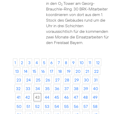
in den O
Tower am Georg-
2
Brauchle-Ring. 30 BRK-Mitarbeiter
koordinieren von dort aus dem 1.
Stock des Gebäudes rund um die
Uhr in drei Schichten
voraussichtlich für die kommenden
zwei Monate die Einsatzarbeiten für
den Freistaat Bayern.
1
2
3
4
5
6
7
8
9
10
11
12
13
14
15
16
17
18
19
20
21
22
23
24
25
26
27
28
29
30
31
32
33
34
35
36
37
38
39
40
41
42
43
44
45
46
47
48
49
50
51
52
53
54
55
56
57
58