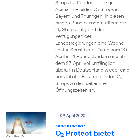
Shops für Kunden – einzige
Ausnahme bilden O
Shops in
2
Bayern und Thüringen. In diesen
beiden Bundesländern öffnen die
O
Shops aufgrund der
2
Verfügungen der
Landesregierungen eine Woche
später. Somit bietet O
ab dem 20.
2
April in 14 Bundesländern und ab
dem 27. April vollumfänglich
überall in Deutschland wieder eine
persönliche Beratung in den O
2
Shops zu den bekannten
Öffnungszeiten an.
09. April 2020
SICHER ONLINE:
O
Protect bietet
2
Credits: O