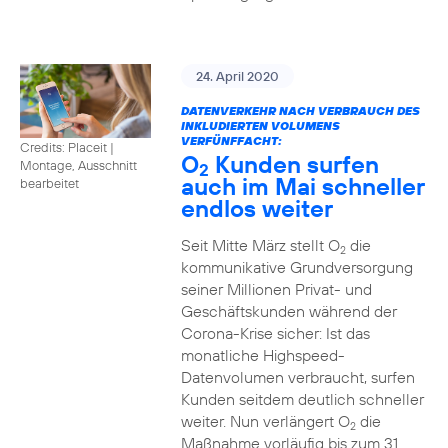
24. April 2020
DATENVERKEHR NACH VERBRAUCH DES
INKLUDIERTEN VOLUMENS
VERFÜNFFACHT:
Credits: Placeit
|
O
Kunden surfen
Montage, Ausschnitt
2
auch im Mai schneller
bearbeitet
endlos weiter
Seit Mitte März stellt O
die
2
kommunikative Grundversorgung
seiner Millionen Privat- und
Geschäftskunden während der
Corona-Krise sicher: Ist das
monatliche Highspeed-
Datenvolumen verbraucht, surfen
Kunden seitdem deutlich schneller
weiter. Nun verlängert O
die
2
Maßnahme vorläufig bis zum 31.