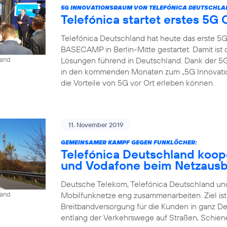
5G INNOVATIONSRAUM VON TELEFÓNICA DEUTSCHLA
Telefónica startet erstes 5
Telefónica Deutschland hat heute das erste 5
BASECAMP in Berlin-Mitte gestartet. Damit is
Lösungen führend in Deutschland. Dank der
land
in den kommenden Monaten zum „5G Innovat
die Vorteile von 5G vor Ort erleben können.
11. November 2019
GEMEINSAMER KAMPF GEGEN FUNKLÖCHER:
Telefónica Deutschland koop
und Vodafone beim Netzaus
Deutsche Telekom, Telefónica Deutschland und
Mobilfunknetze eng zusammenarbeiten. Ziel is
land
Breitbandversorgung für die Kunden in ganz D
entlang der Verkehrswege auf Straßen, Schien