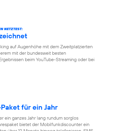
N NETZTEST:
zeichnet
ing auf Augenhöhe mit dem Zweitplatzierten
erem mit der bundesweit besten
 Ergebnissen beim YouTube-Streaming oder bei
Paket für ein Jahr
 ein ganzes Jahr lang rundum sorglos
respaket bietet der Mobilfunkdiscounter ein
nden über 12 Monate hinweg telefonieren, SMS