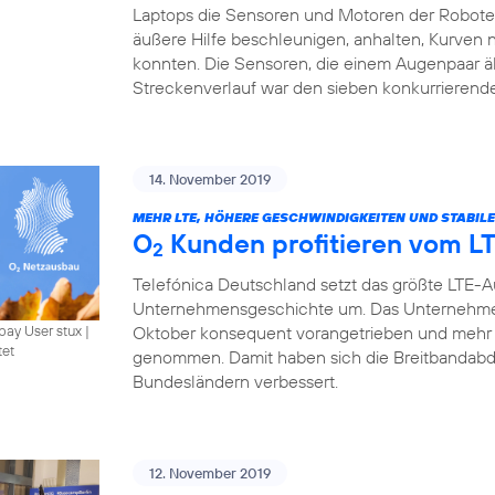
Laptops die Sensoren und Motoren der Roboter 
äußere Hilfe beschleunigen, anhalten, Kurven
konnten. Die Sensoren, die einem Augenpaar ä
Streckenverlauf war den sieben konkurrierend
14. November 2019
MEHR LTE, HÖHERE GESCHWINDIGKEITEN UND STABIL
O
Kunden profitieren vom L
2
Telefónica Deutschland setzt das größte LTE-
Unternehmensgeschichte um. Das Unternehme
Oktober konsequent vorangetrieben und mehr 
bay User stux
|
tet
genommen. Damit haben sich die Breitbandabde
Bundesländern verbessert.
12. November 2019