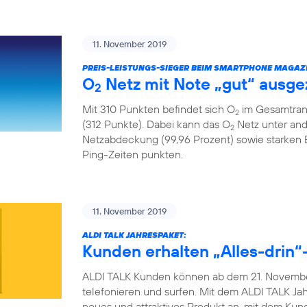
11. November 2019
PREIS-LEISTUNGS-SIEGER BEIM SMARTPHONE MAGAZI
O
Netz mit Note „gut“ ausge
2
Mit 310 Punkten befindet sich O
im Gesamtrank
2
(312 Punkte). Dabei kann das O
Netz unter and
2
Netzabdeckung (99,96 Prozent) sowie starken
Ping-Zeiten punkten.
11. November 2019
ALDI TALK JAHRESPAKET:
Kunden erhalten „Alles-drin“-
ALDI TALK Kunden können ab dem 21. November
telefonieren und surfen. Mit dem ALDI TALK Jah
neues und attraktives Produkt an, mit dem Ku