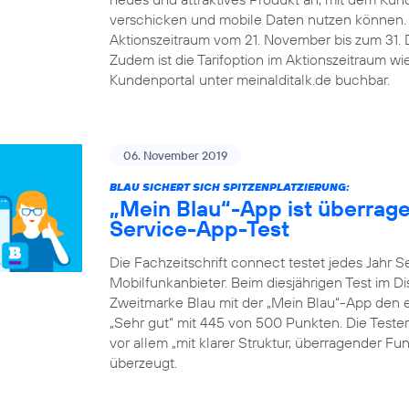
verschicken und mobile Daten nutzen können.
Aktionszeitraum vom 21. November bis zum 31. De
Zudem ist die Tarifoption im Aktionszeitraum w
Kundenportal unter meinalditalk.de buchbar.
06. November 2019
BLAU SICHERT SICH SPITZENPLATZIERUNG:
„Mein Blau“-App ist überrag
Service-App-Test
Die Fachzeitschrift connect testet jedes Jahr 
Mobilfunkanbieter. Beim diesjährigen Test im D
Zweitmarke Blau mit der „Mein Blau“-App den er
„Sehr gut“ mit 445 von 500 Punkten. Die Teste
vor allem „mit klarer Struktur, überragender F
überzeugt.