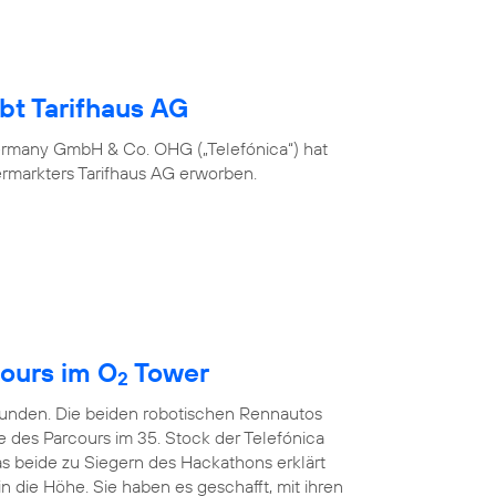
bt Tarifhaus AG
ermany GmbH & Co. OHG („Telefónica“) hat
ermarkters Tarifhaus AG erworben.
ours im O
Tower
2
kunden. Die beiden robotischen Rennautos
e des Parcours im 35. Stock der Telefónica
s beide zu Siegern des Hackathons erklärt
in die Höhe. Sie haben es geschafft, mit ihren