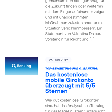
gemeinsam den richtigen Weg für
die Zukunft finden oder weiterhin
mit dem Finger aufeinander zeigen
und mit unabgestimmten
Maßnahmen zulasten anderer die
Situation verschlimmbessern. Ein
Statement von Valentina Daiber,
Vorständin für Recht und […]
26. Juni 2019
TOP-BEWERTUNG FÜR O
BANKING:
2
Das kostenlose
mobile Girokonto
überzeugt mit 5/5
Sternen
Wie gut kostenlose Girokonten
sind, hat das Analysehaus Tetralog
für das Magazin „stern“ untersucht.