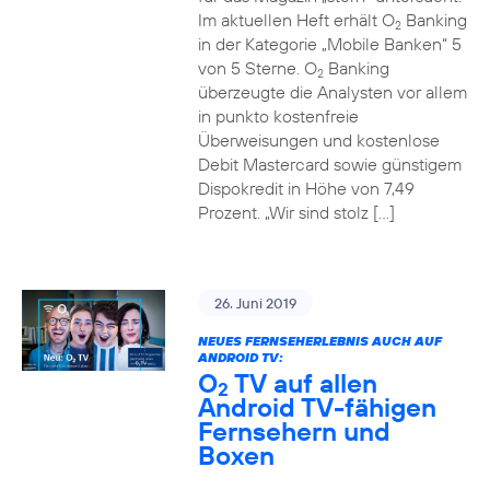
Im aktuellen Heft erhält O
Banking
2
in der Kategorie „Mobile Banken“ 5
von 5 Sterne. O
Banking
2
überzeugte die Analysten vor allem
in punkto kostenfreie
Überweisungen und kostenlose
Debit Mastercard sowie günstigem
Dispokredit in Höhe von 7,49
Prozent. „Wir sind stolz […]
26. Juni 2019
NEUES FERNSEHERLEBNIS AUCH AUF
ANDROID TV:
O
TV auf allen
2
Android TV-fähigen
Fernsehern und
Boxen