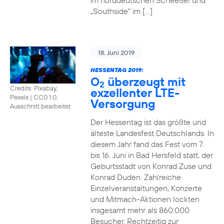
im norddeutschen Scheeßel und
„Southside“ im […]
18. Juni 2019
HESSENTAG 2019:
O
überzeugt mit
2
Credits: Pixabay,
exzellenter LTE-
Pexels
|
CC0 1.0,
Versorgung
Ausschnitt bearbeitet
Der Hessentag ist das größte und
älteste Landesfest Deutschlands. In
diesem Jahr fand das Fest vom 7.
bis 16. Juni in Bad Hersfeld statt, der
Geburtsstadt von Konrad Zuse und
Konrad Duden. Zahlreiche
Einzelveranstaltungen, Konzerte
und Mitmach-Aktionen lockten
insgesamt mehr als 860.000
Besucher. Rechtzeitig zur