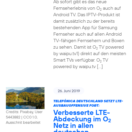
Ab sofort gibt es das neue
Fernseherlebnis von O
auch auf
2
Android TV. Das IPTV-Produkt ist
damit zusätzlich zu der bereits
bestehenden App für Samsung
Fernseher auch auf allen Android
TV-fähigen Fernsehern und Boxen
zu sehen. Damit ist O
TV powered
2
by waipu.tv1) direkt auf den meisten
Smart TVs verfügbar. O
TV
2
powered by waipu.tv […]
26. Juni 2019
TELEFÓNICA DEUTSCHLAND SETZT LTE-
AUSBAUOFFENSIVE FORT:
Verbesserte LTE-
Credits: Pixabay, User
Abdeckung im O
5443882
|
CC0 1.0,
2
Ausschnit bearbeitet
Netz in allen
deutschen