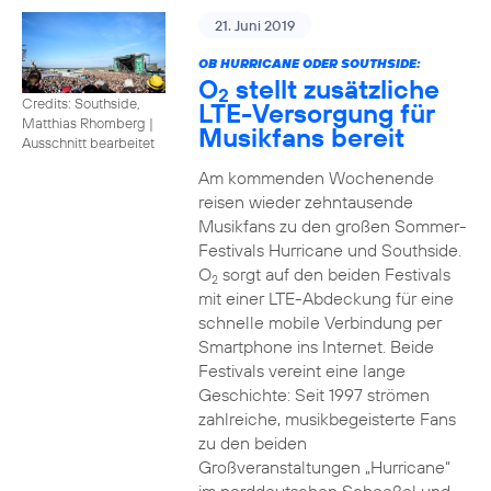
21. Juni 2019
OB HURRICANE ODER SOUTHSIDE:
O
stellt zusätzliche
2
Credits: Southside,
LTE-Versorgung für
Matthias Rhomberg
|
Musikfans bereit
Ausschnitt bearbeitet
Am kommenden Wochenende
reisen wieder zehntausende
Musikfans zu den großen Sommer-
Festivals Hurricane und Southside.
O
sorgt auf den beiden Festivals
2
mit einer LTE-Abdeckung für eine
schnelle mobile Verbindung per
Smartphone ins Internet. Beide
Festivals vereint eine lange
Geschichte: Seit 1997 strömen
zahlreiche, musikbegeisterte Fans
zu den beiden
Großveranstaltungen „Hurricane“