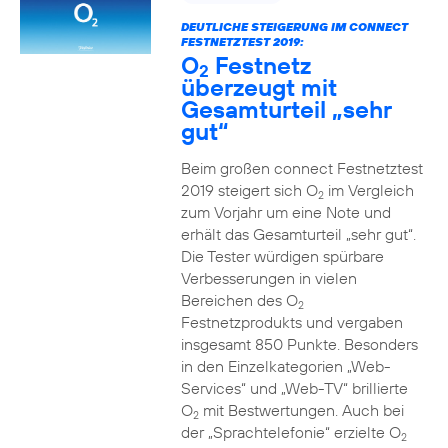
DEUTLICHE STEIGERUNG IM CONNECT
FESTNETZTEST 2019:
O
Festnetz
2
überzeugt mit
Gesamturteil „sehr
gut“
Beim großen connect Festnetztest
2019 steigert sich O
im Vergleich
2
zum Vorjahr um eine Note und
erhält das Gesamturteil „sehr gut“.
Die Tester würdigen spürbare
Verbesserungen in vielen
Bereichen des O
2
Festnetzprodukts und vergaben
insgesamt 850 Punkte. Besonders
in den Einzelkategorien „Web-
Services“ und „Web-TV“ brillierte
O
mit Bestwertungen. Auch bei
2
der „Sprachtelefonie“ erzielte O
2